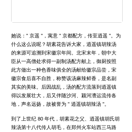
她说：" 京遥 "，寓意 " 京都配方，传至逍遥 "。为
什么这么说呢？胡素花告诉大家，逍遥镇胡辣汤
的来源可追溯到宋徽宗年间。北宋末年，朝中大
臣从一高僧处求得一副制汤配方献上，御厨按照
此方做出一种色香味俱全的汤献给徽宗品尝，宋
徽宗食后喜不自胜，称赞该汤麻辣鲜香，是名副
其实的美味。后因战乱，汤的配方流落到逍遥镇
得以发展壮大，后又伴随沙河、颍河漕运流传各
地，声名远扬，故被誉为 " 逍遥镇胡辣汤 "。
到了上世纪 80 年代，胡素花之父、逍遥镇胡氏胡
辣汤第十八代传人胡毛，在郑州火车站西三马路