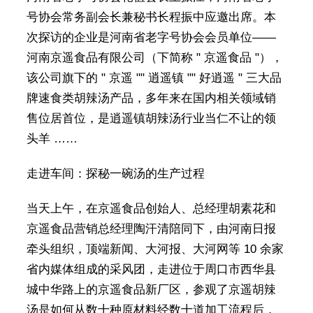
号协会常务副会长兼秘书长程振中应邀出席。本
次探访的企业是河南省老字号协会会员单位——
河南京遥食品有限公司（下简称 " 京遥食品 "），
该公司旗下的 " 京遥 "" 逍遥镇 "" 好逍遥 " 三大品
牌速食类胡辣汤产品，多年来在国内相关领域销
售位居首位，是逍遥镇胡辣汤行业当仁不让的领
头羊 ……
走进车间：探秘一碗汤的生产过程
当天上午，在京遥食品创始人、总经理胡素花和
京遥食品营销总经理陶汗清陪同下，由河南日报
牵头组织，顶端新闻、大河报、大河网等 10 余家
省内媒体组成的采风团，走进位于周口市西华县
城中华路上的京遥食品新厂区，参观了京遥胡辣
汤是如何从数十种原材料经数十道加工流程后，