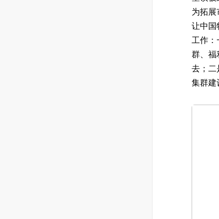
为拓展市
让中国
工作：
群、福
去；二
集群建