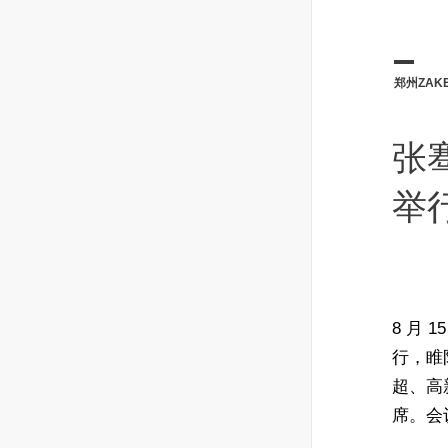
郑州ZAK
张
举
8 月
行，睢
超、高
席。会