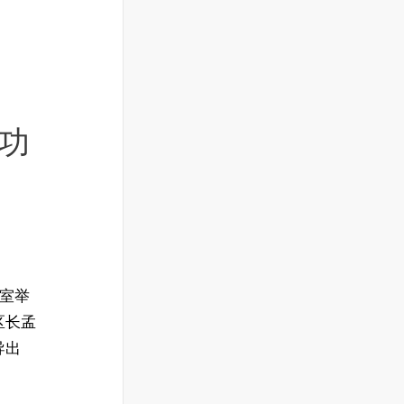
功
议室举
区长孟
导出