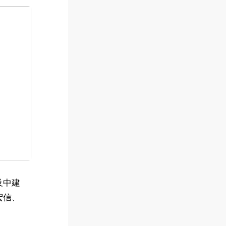
及中建
宏信、