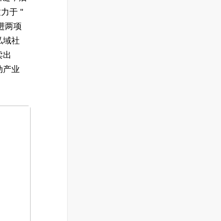
力于 "
进两项
私域社
卖出
动产业