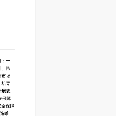
接：
一
训、跨
升市场
、培育
开展
农
，在保障
安全保障
造
睢