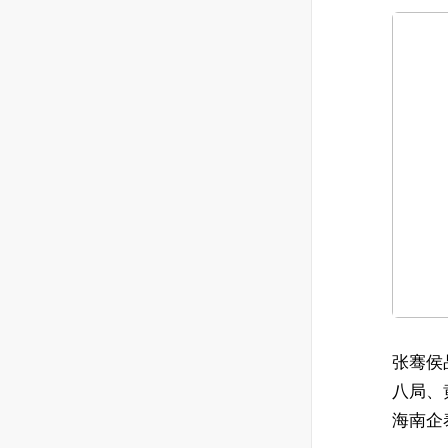
张骞侯
八局、
海南企