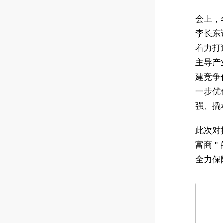
会上，
李长东
着力打
主导产
建竞争
一步优
强、撬
此次对
富商 
全力保