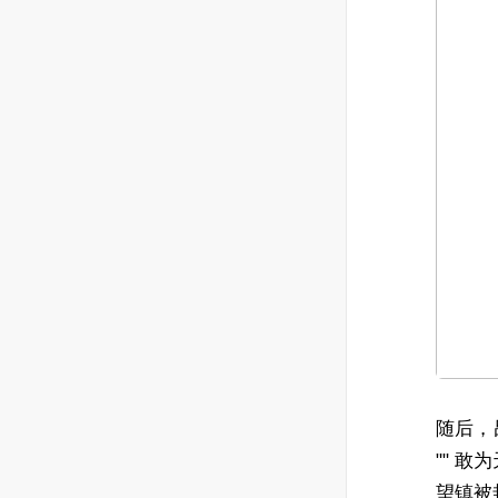
随后，
"" 敢
望镇被封