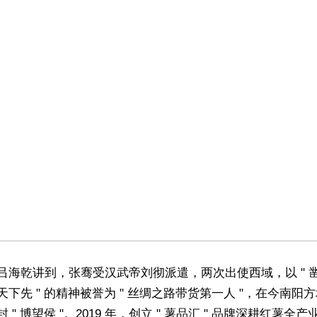
吕海乾讲到，张骞受汉武帝刘彻派遣，两次出使西域，以 " 
为天下先 " 的精神被誉为 " 丝绸之路带货第一人 "，在今南阳
 " 博望侯 "。2019 年，创立 " 薯品汇 " 品牌深耕红薯全