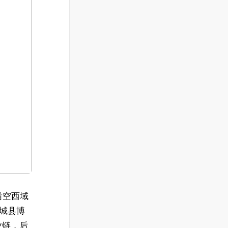
凿空西域
方城县博
产业链，后