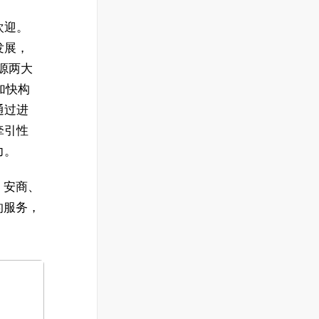
欢迎。
发展，
源两大
加快构
通过进
牵引性
力。
、安商、
的服务，