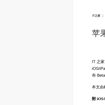
IT之家
苹果
IT 之
iOS/
布 Bet
本文由
附 iOS