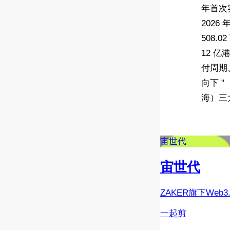
年首次
202
508.
12 亿
付周期
向下 "
海）三
宙世代
宙世代
ZAKER旗下Web
一起剪