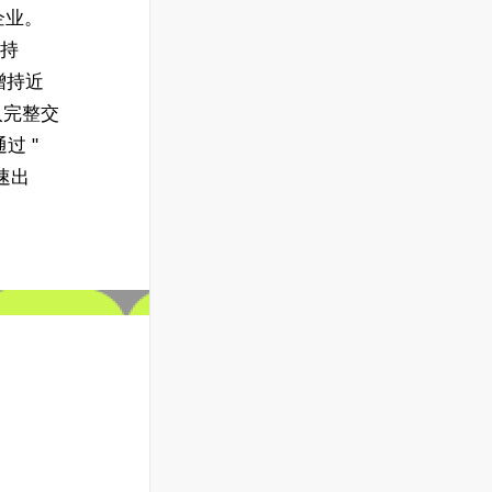
企业。
增持
计增持近
进入完整交
过 "
速出