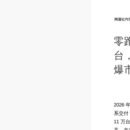
网通社汽
零
台
爆
2026
系交付 
11 