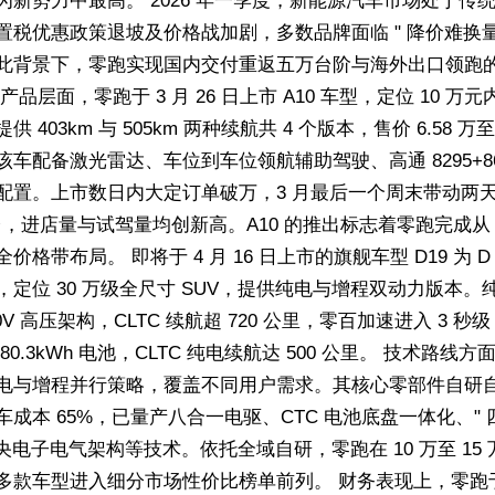
为新势力中最高。 2026 年一季度，新能源汽车市场处于传
置税优惠政策退坡及价格战加剧，多数品牌面临 " 降价难换量 
此背景下，零跑实现国内交付重返五万台阶与海外出口领跑
产品层面，零跑于 3 月 26 日上市 A10 车型，定位 10 万
供 403km 与 505km 两种续航共 4 个版本，售价 6.58 万至 
该车配备激光雷达、车位到车位领航辅助驾驶、高通 8295+86
配置。上市数日内大定订单破万，3 月最后一个周末带动两
0 台，进店量与试驾量均创新高。A10 的推出标志着零跑完成从 
全价格带布局。 即将于 4 月 16 日上市的旗舰车型 D19 为 
，定位 30 万级全尺寸 SUV，提供纯电与增程双动力版本。
00V 高压架构，CLTC 续航超 720 公里，零百加速进入 3 秒
80.3kWh 电池，CLTC 纯电续航达 500 公里。 技术路线
电与增程并行策略，覆盖不同用户需求。其核心零部件自研
车成本 65%，已量产八合一电驱、CTC 电池底盘一体化、" 
 中央电子电气架构等技术。依托全域自研，零跑在 10 万至 15
多款车型进入细分市场性价比榜单前列。 财务表现上，零跑于 