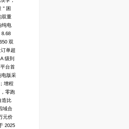
统淡季，
" 困
的双重
元内纯电
8.68
50 双
天订单超
A 级到
D 平台首
纯电版采
级；增程
方面，零跑
自造比
四域合
 万元价
2025