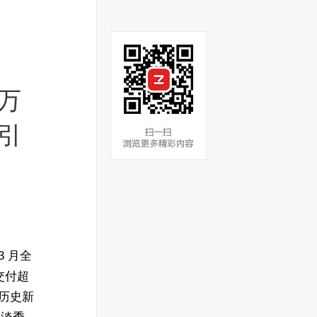
1万
引
3 月全
计交付超
创历史新