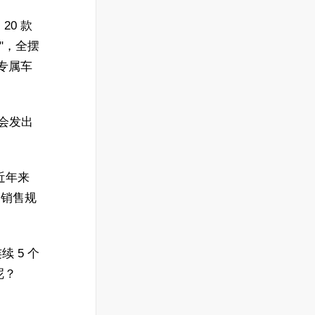
20 款
 "，全摆
国专属车
商会发出
近年来
，销售规
续 5 个
呢？