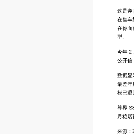
这是奔驰
在售车型
在你面
型。
今年 
公开信
数据显
最差年
模已退
尊界 S
月稳居
来源：