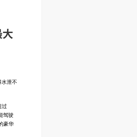
最大
得水泄不
超过
能驾驶
的豪华