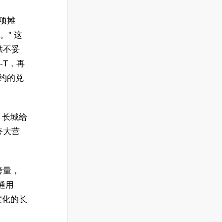
选项摊
" 这
供不妥
-T，再
约的兑
，长城给
夸大营
考量，
通用
度化的长