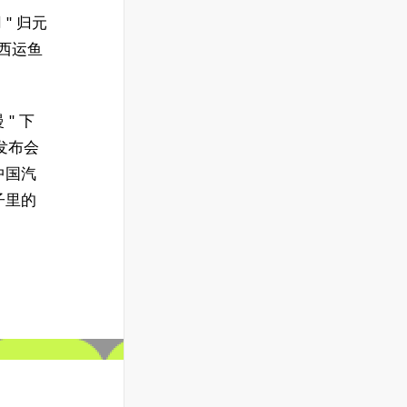
 " 归元
广西运鱼
" 下
发布会
中国汽
子里的