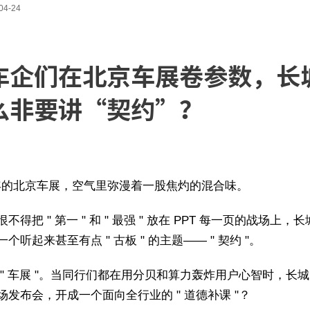
04-24
车企们在北京车展卷参数，长
么非要讲“契约”？
6 年的北京车展，空气里弥漫着一股焦灼的混合味。
不得把 " 第一 " 和 " 最强 " 放在 PPT 每一页的战场上，
个听起来甚至有点 " 古板 " 的主题—— " 契约 "。
 " 车展 "。当同行们都在用分贝和算力轰炸用户心智时，长
场发布会，开成一个面向全行业的 " 道德补课 "？