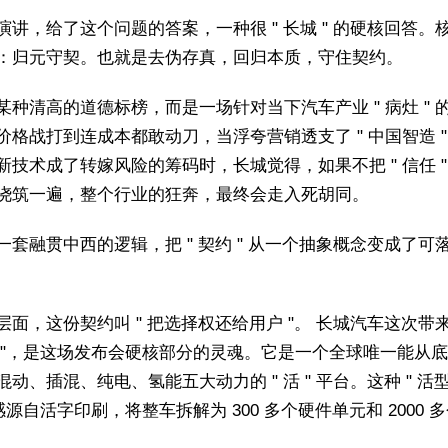
演讲，给了这个问题的答案，一种很 " 长城 " 的硬核回答。
：归元守契。也就是去伪存真，回归本质，守住契约。
某种清高的道德标榜，而是一场针对当下汽车产业 " 病灶 " 
价格战打到连成本都敢动刀，当浮夸营销透支了 " 中国智造 "
新技术成了转嫁风险的筹码时，长城觉得，如果不把 " 信任 "
浇筑一遍，整个行业的狂奔，最终会走入死胡同。
一套融贯中西的逻辑，把 " 契约 " 从一个抽象概念变成了可
层面，这份契约叫 " 把选择权还给用户 "。 长城汽车这次带来的
 "，是这场发布会硬核部分的灵魂。它是一个全球唯一能从
混动、插混、纯电、氢能五大动力的 " 活 " 平台。这种 " 活
感源自活字印刷，将整车拆解为 300 多个硬件单元和 2000 