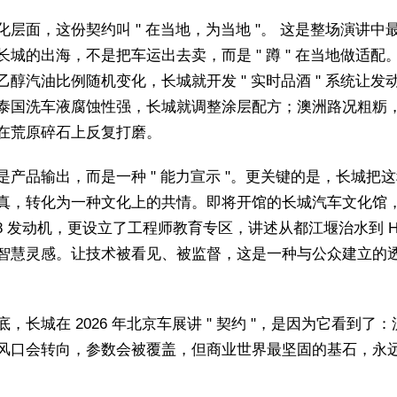
化层面，这份契约叫 " 在当地，为当地 "。 这是整场演讲中
长城的出海，不是把车运出去卖，而是 " 蹲 " 在当地做适配
乙醇汽油比例随机变化，长城就开发 " 实时品酒 " 系统让发
泰国洗车液腐蚀性强，长城就调整涂层配方；澳洲路况粗粝
在荒原碎石上反复打磨。
是产品输出，而是一种 " 能力宣示 "。更关键的是，长城把
真，转化为一种文化上的共情。即将开馆的长城汽车文化馆
V8 发动机，更设立了工程师教育专区，讲述从都江堰治水到 Hi
智慧灵感。让技术被看见、被监督，这是一种与公众建立的
底，长城在 2026 年北京车展讲 " 契约 "，是因为它看到了
风口会转向，参数会被覆盖，但商业世界最坚固的基石，永