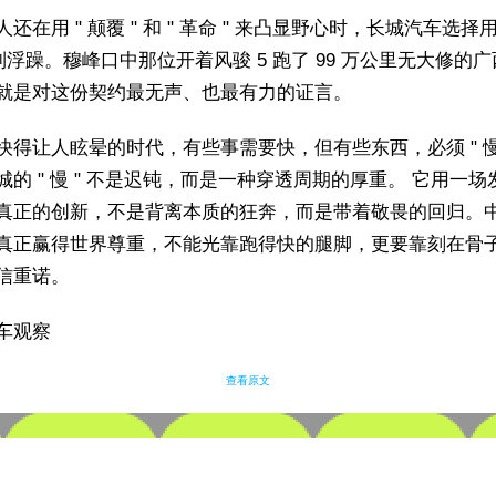
还在用 " 颠覆 " 和 " 革命 " 来凸显野心时，长城汽车选择用
克制浮躁。穆峰口中那位开着风骏 5 跑了 99 万公里无大修的
就是对这份契约最无声、也最有力的证言。
快得让人眩晕的时代，有些事需要快，但有些东西，必须 " 慢 
城的 " 慢 " 不是迟钝，而是一种穿透周期的厚重。 它用一场
真正的创新，不是背离本质的狂奔，而是带着敬畏的回归。
真正赢得世界尊重，不能光靠跑得快的腿脚，更要靠刻在骨
信重诺。
车观察
查看原文