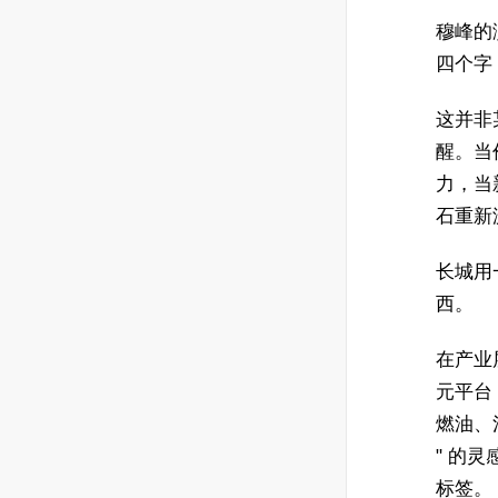
穆峰的
四个字
这并非
醒。当
力，当
石重新
长城用
西。
在产业
元平台
燃油、
" 的灵
标签。