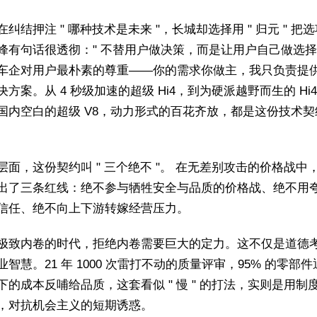
纠结押注 " 哪种技术是未来 "，长城却选择用 " 归元 " 把
峰有句话很透彻：" 不替用户做决策，而是让用户自己做选择。
车企对用户最朴素的尊重——你的需求你做主，我只负责提
方案。从 4 秒级加速的超级 Hi4，到为硬派越野而生的 Hi4
国内空白的超级 V8，动力形式的百花齐放，都是这份技术契
层面，这份契约叫 " 三个绝不 "。 在无差别攻击的价格战中
出了三条红线：绝不参与牺牲安全与品质的价格战、绝不用
信任、绝不向上下游转嫁经营压力。
极致内卷的时代，拒绝内卷需要巨大的定力。这不仅是道德
智慧。21 年 1000 次雷打不动的质量评审，95% 的零部件
下的成本反哺给品质，这套看似 " 慢 " 的打法，实则是用制
，对抗机会主义的短期诱惑。