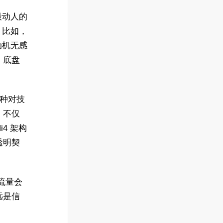
最动人的
。比如，
动机无感
，底盘
这种对技
，不仅
4 架构
透明契
：流量会
远是信