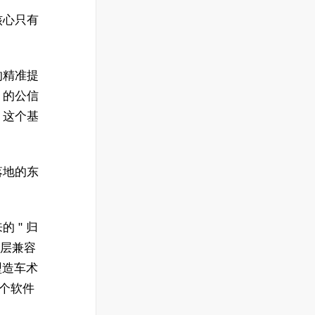
核心只有
的精准提
 的公信
 这个基
落地的东
 " 归
底层兼容
型造车术
多个软件