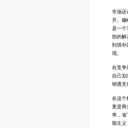
市场还在
开。穆
是一个
协的解决
到填补
现。
在竞争
自己划
销透支
在这个
更是商业
率，省
期主义