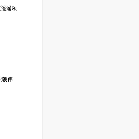
被遥遥领
梁朝伟