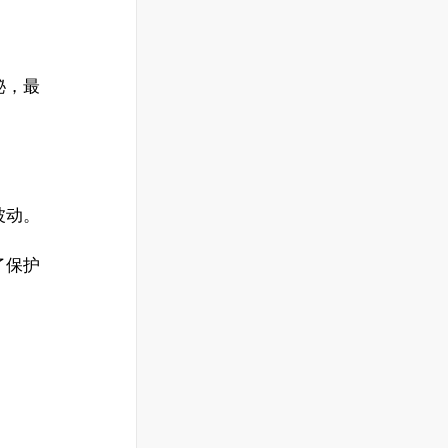
秘，最
波动。
了保护
。