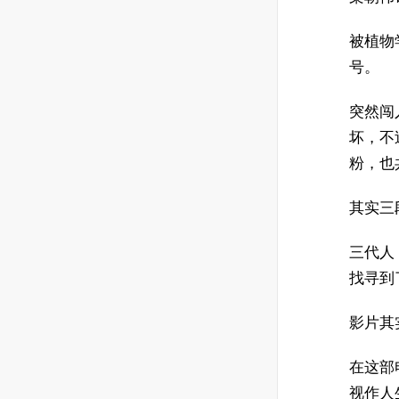
被植物
号。
突然闯
坏，不
粉，也
其实三
三代人
找寻到
影片其
在这部
视作人