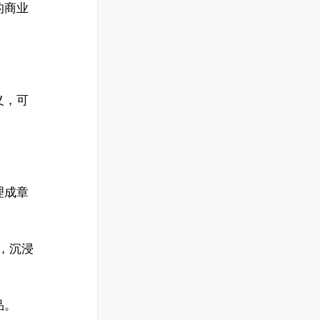
的商业
义，可
理成章
势，沉浸
品。