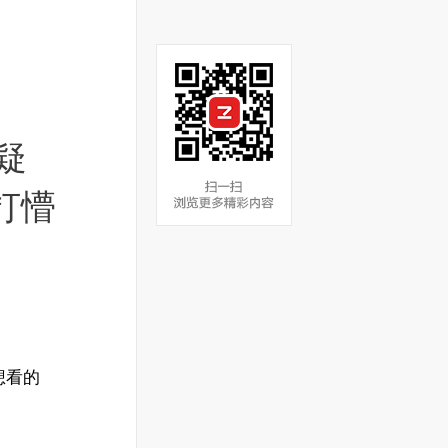
疑
打懵
想看的