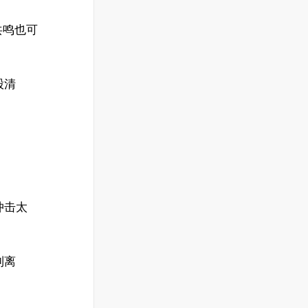
共鸣也可
股清
冲击太
到离