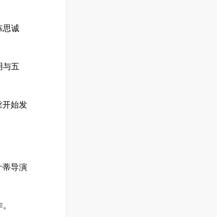
陈思诚
明与五
丝开始发
叶蒂导演
作。