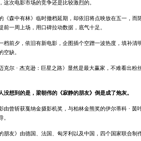
，这次电影市场的竞争还是比较激烈的。
的《森中有林》临时撤档延期，却依旧将点映放在五一，而
提前一周上场，用口碑拉动数据，底气十足。
一档前夕，依旧有新电影，企图插个空蹭一波热度，填补清
的空缺。
迈克尔 · 杰克逊：巨星之路》显然是最大赢家，不难看出粉
人没想到的是，梁朝伟的《寂静的朋友》倒是成了炮灰。
影由曾斩获戛纳金摄影机奖，与柏林金熊奖的伊尔蒂科 · 茵
导。
的朋友》由德国、法国、匈牙利以及中国，四个国家联合制