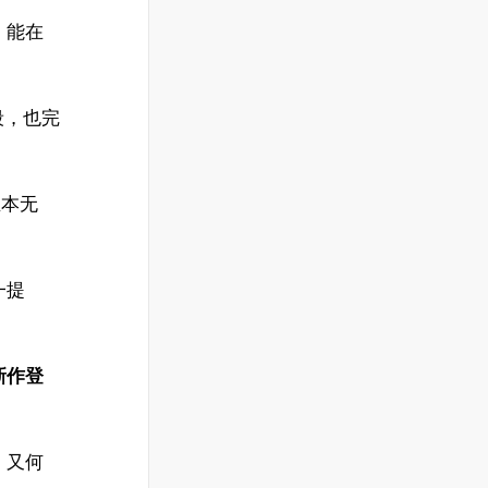
，能在
段，也完
血本无
一提
新作登
，又何