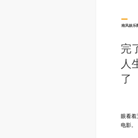
南风娱乐
完
人
了
眼看着
电影。