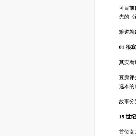
可目前
先的《
难道就
01
很寂
其实看
豆瓣评
选本的
故事分
19 
首位女