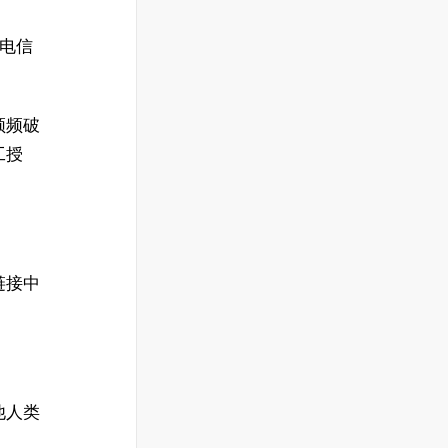
物电信
频频破
工授
链接中
他人类