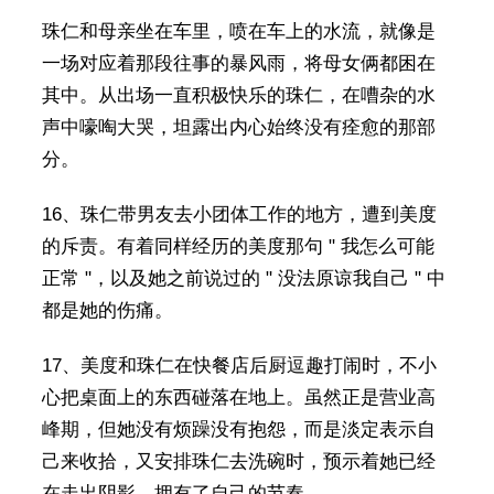
珠仁和母亲坐在车里，喷在车上的水流，就像是
一场对应着那段往事的暴风雨，将母女俩都困在
其中。从出场一直积极快乐的珠仁，在嘈杂的水
声中嚎啕大哭，坦露出内心始终没有痊愈的那部
分。
16、珠仁带男友去小团体工作的地方，遭到美度
的斥责。有着同样经历的美度那句 " 我怎么可能
正常 "，以及她之前说过的 " 没法原谅我自己 " 中
都是她的伤痛。
17、美度和珠仁在快餐店后厨逗趣打闹时，不小
心把桌面上的东西碰落在地上。虽然正是营业高
峰期，但她没有烦躁没有抱怨，而是淡定表示自
己来收拾，又安排珠仁去洗碗时，预示着她已经
在走出阴影，拥有了自己的节奏。