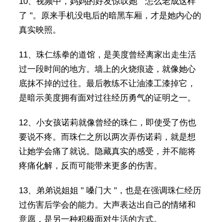
10、视频中，妈妈的好友惊叹她 " 怎么老成这样
了 "。原来手机没电后的暗黑车厢，才是她内心的
真实映照。
11、珠仁练拳的道馆，是美度曾经离家出走生活
过一段时间的地方。墙上的火烧痕迹，就像她心
底抹不掉的过往。最后教练不让油漆工漆掉它，
是暗示美度拥有面对过往经历勇气的证明之一。
12、小女孩诺莉就像曾经的珠仁，即使受了伤也
要说不疼。而珠仁之所以两次弄伤诺莉，就是想
让她学会痛了就说。隐藏真实的感受，并不能将
疼痛化解，反而可能带来更多的伤害。
13、弟弟说姐姐 " 嗓门大 "，也是在强调珠仁经历
过伤害后学会的能力。大声表达出自己的情绪和
意愿，是另一种积极面对生活的方式。