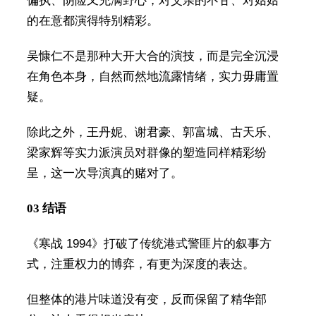
偏执、阴险又充满野心，对父亲的不甘、对姑姑
的在意都演得特别精彩。
吴慷仁不是那种大开大合的演技，而是完全沉浸
在角色本身，自然而然地流露情绪，实力毋庸置
疑。
除此之外，王丹妮、谢君豪、郭富城、古天乐、
梁家辉等实力派演员对群像的塑造同样精彩纷
呈，这一次导演真的赌对了。
03 结语
《寒战 1994》打破了传统港式警匪片的叙事方
式，注重权力的博弈，有更为深度的表达。
但整体的港片味道没有变，反而保留了精华部