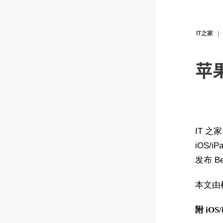
IT之家
苹果
IT 之
iOS/
发布 Be
本文由
附 iOS