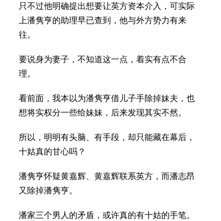
只不过他明确提出想要让英方资本介入，可实际
上潘隽亨的助理早已查到，他与外方势力有来
往。
要说身为妻子，不知道这一点，着实有点不合
理。
看前面，我本以为潘隽亨借儿子手除掉妹夫，也
想将实权分一些给妹妹，后来发现其实不然。
所以，明明有头脑、有手段，却只能藏在幕后，
十姑真的甘心吗？
潘隽亨怀疑黄嘉辉、黄嘉辉联系英方，而潘志昂
又除掉潘隽亨。
潘家三个男人的矛盾，或许真的有十姑的手笔。