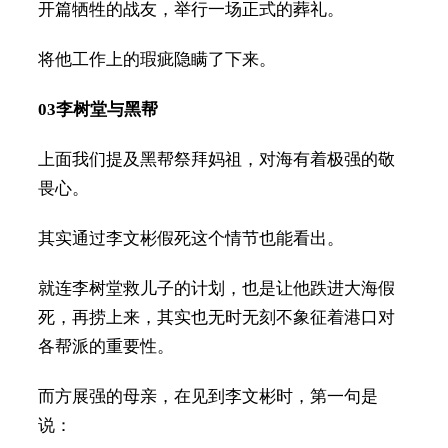
开篇牺牲的战友，举行一场正式的葬礼。
将他工作上的瑕疵隐瞒了下来。
03
李树堂与黑帮
上面我们提及黑帮祭拜妈祖，对海有着极强的敬
畏心。
其实通过李文彬假死这个情节也能看出。
就连李树堂救儿子的计划，也是让他跌进大海假
死，再捞上来，其实也无时无刻不象征着港口对
各帮派的重要性。
而方展强的母亲，在见到李文彬时，第一句是
说：