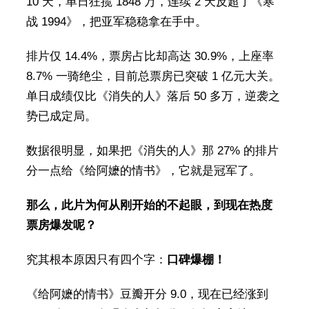
10 天，单日狂揽 1848 万，连续 2 天反超了《寒
战 1994》，把亚军稳稳拿在手中。
排片仅 14.4%，票房占比却高达 30.9%，上座率
8.7% 一骑绝尘，目前总票房已突破 1 亿元大关。
单日成绩仅比《消失的人》落后 50 多万，逆袭之
势已成定局。
数据很明显，如果把《消失的人》那 27% 的排片
分一点给《给阿嬷的情书》，它就是冠军了。
那么，此片为何从刚开始的不起眼，到现在热度
票房爆发呢？
究其根本原因只有四个字：
口碑爆棚！
《给阿嬷的情书》豆瓣开分 9.0，现在已经涨到