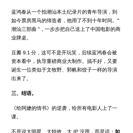
蓝鸿春从一个拍潮汕本土纪录片的青年导演，到
如今票房黑马的缔造者，他用了不到十年时间。"
潮汕三部曲 "，一步步把自己送上了中国电影的商
业牌桌。
豆瓣 9.1 分，这可不是开玩笑，后续蓝鸿春会被
资本看中，执导重磅商业大制作。搞不好，又要
诞生一位类似于文牧野、郭帆和饺子一样的导演
出来了。
三、结语。
《给阿嬷的情书》的逆袭，给所有电影人上了一
课。
不是说大明星、大特效、大 IP 没用，而是说：
如