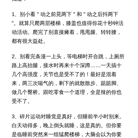
1、别小看 " 动之前晃两下 " 和 " 动之后抖两下
"。就算只爬两层楼梯，膝盖也值得你花十秒钟活
动活动。爬完了别直接瘫着，甩甩腿、转转腰，
都有很大益处。
2、别看完条漫一上头，等电梯时开合跳，上厕所
路上高抬腿，接水时再来十个深蹲……一天搞十
几个高强度，关节也是受不了的！最好是混着
来，两三次喘气的，剩下的就散散步、踮踮脚、
做几个臀桥。跟吃零食一个道理，全是辣的你也
受不了。
3、碎片运动对睡觉是真好，但睡前半小时别来。
白天动得多，晚上倒头就睡，这是真的。但你要
是临睡前突然来一组猛爬楼梯，大脑会以为你要