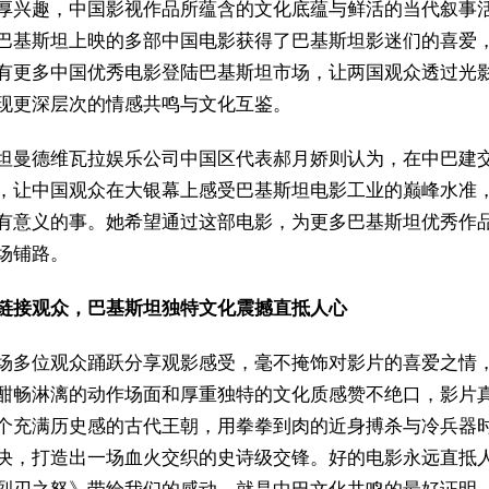
厚兴趣，中国影视作品所蕴含的文化底蕴与鲜活的当代叙事
巴基斯坦上映的多部中国电影获得了巴基斯坦影迷们的喜爱
有更多中国优秀电影登陆巴基斯坦市场，让两国观众透过光
现更深层次的情感共鸣与文化互鉴。
坦曼德维瓦拉娱乐公司中国区代表郝月娇则认为，在中巴建交 
，让中国观众在大银幕上感受巴基斯坦电影工业的巅峰水准
有意义的事。她希望通过这部电影，为更多巴基斯坦优秀作
场铺路。
链接观众，巴基斯坦独特文化震撼直抵人心
场多位观众踊跃分享观影感受，毫不掩饰对影片的喜爱之情
酣畅淋漓的动作场面和厚重独特的文化质感赞不绝口，影片
个充满历史感的古代王朝，用拳拳到肉的近身搏杀与冷兵器
决，打造出一场血火交织的史诗级交锋。好的电影永远直抵