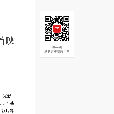
首映
, 光影
米，巴基
，影片导