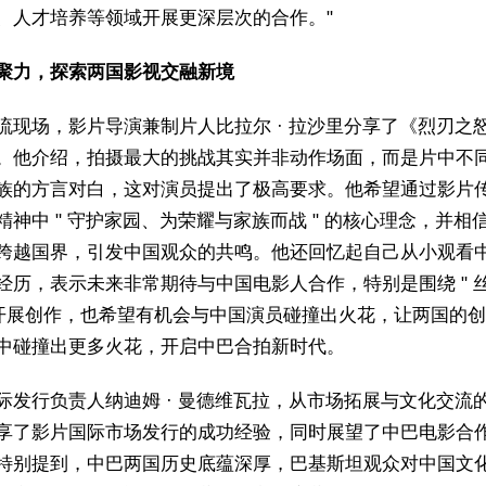
、人才培养等领域开展更深层次的合作。"
聚力，探索两国影视交融新境
流现场，影片导演兼制片人比拉尔 · 拉沙里分享了《烈刃之
。他介绍，拍摄最大的挑战其实并非动作场面，而是片中不
族的方言对白，这对演员提出了极高要求。他希望通过影片
精神中 " 守护家园、为荣耀与家族而战 " 的核心理念，并相
跨越国界，引发中国观众的共鸣。他还回忆起自己从小观看
经历，表示未来非常期待与中国电影人合作，特别是围绕 " 
材开展创作，也希望有机会与中国演员碰撞出火花，让两国的
中碰撞出更多火花，开启中巴合拍新时代。
际发行负责人纳迪姆 · 曼德维瓦拉，从市场拓展与文化交流
享了影片国际市场发行的成功经验，同时展望了中巴电影合
特别提到，中巴两国历史底蕴深厚，巴基斯坦观众对中国文