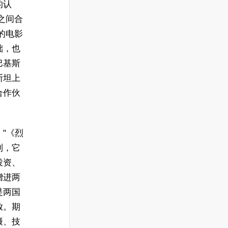
的认
之间合
的电影
础，也
巴基斯
斯坦上
合作伙
"《烈
制，它
投资、
增进两
是两国
放。期
摄、技