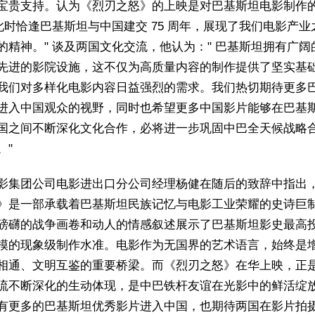
宝贵支持。认为《烈刃之怒》的上映是对巴基斯坦电影制作
 此时恰逢巴基斯坦与中国建交 75 周年，展现了我们电影产业
的精神。" 谈及两国文化交流，他认为：" 巴基斯坦拥有广阔
先进的影院设施，这不仅为高质量内容的制作提供了坚实基
我们对多样化电影内容日益强烈的需求。我们热切期待更多
进入中国观众的视野，同时也希望更多中国影片能够在巴基
国之间不断深化文化合作，必将进一步巩固中巴全天候战略
。"
影集团公司电影进出口分公司经理杨健在随后的致辞中指出，
》是一部承载着巴基斯坦民族记忆与电影工业荣耀的史诗巨
磅礴的战争画卷和动人的情感叙述展示了巴基斯坦影史最高
模的现象级制作水准。电影作为无国界的艺术语言，始终是
相通、文明互鉴的重要桥梁。而《烈刃之怒》在华上映，正
流不断深化的生动体现，是中巴铁杆友谊在光影中的鲜活绽
有更多的巴基斯坦优秀影片进入中国，也期待两国在影片拍