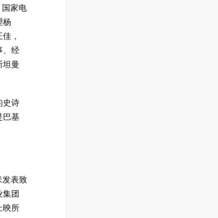
，国家电
理杨
王佳，
事、经
斯坦曼
的史诗
是巴基
米发表致
业集团
上映所