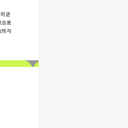
。
公司进
联合发
血性与