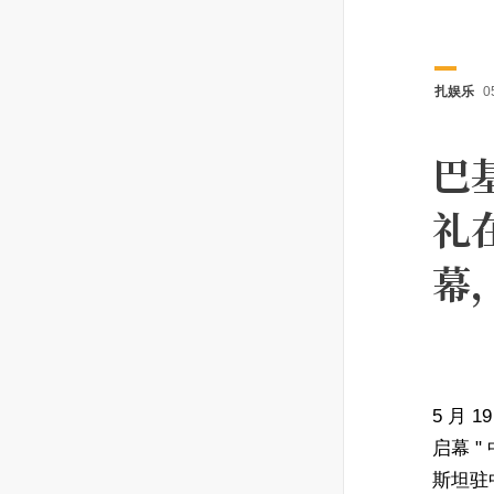
扎娱乐
0
巴
礼
幕
5 月 
启幕 
斯坦驻