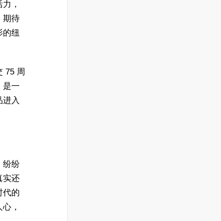
活力，
，期待
影的纽
75 周
，是一
品进入
，纷纷
真实还
时代的
人心，