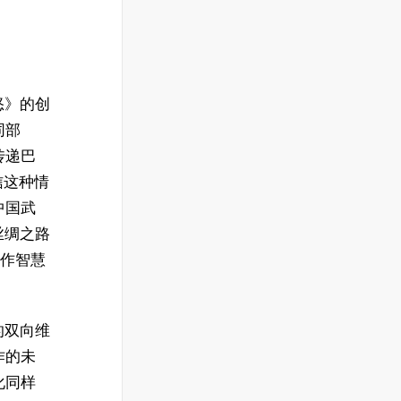
怒》的创
同部
传递巴
信这种情
中国武
丝绸之路
创作智慧
的双向维
作的未
化同样