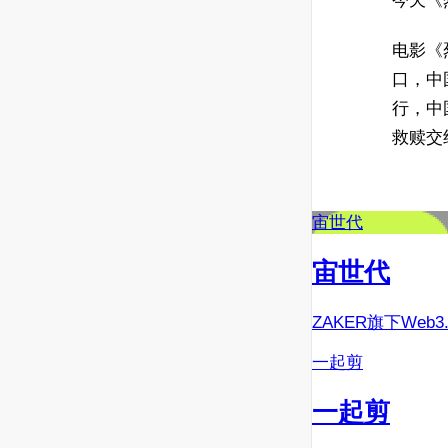
今天《
电影《
口，中
行，中
救赎交
宙世代
宙世代
ZAKER旗下Web
一起剪
一起剪