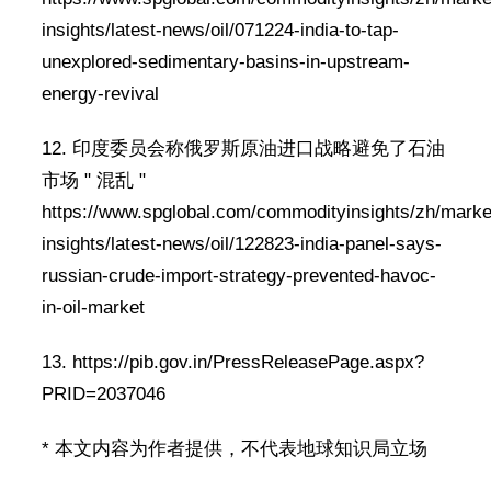
insights/latest-news/oil/071224-india-to-tap-
unexplored-sedimentary-basins-in-upstream-
energy-revival
12. 印度委员会称俄罗斯原油进口战略避免了石油
市场 " 混乱 "
https://www.spglobal.com/commodityinsights/zh/marke
insights/latest-news/oil/122823-india-panel-says-
russian-crude-import-strategy-prevented-havoc-
in-oil-market
13. https://pib.gov.in/PressReleasePage.aspx?
PRID=2037046
* 本文内容为作者提供，不代表地球知识局立场