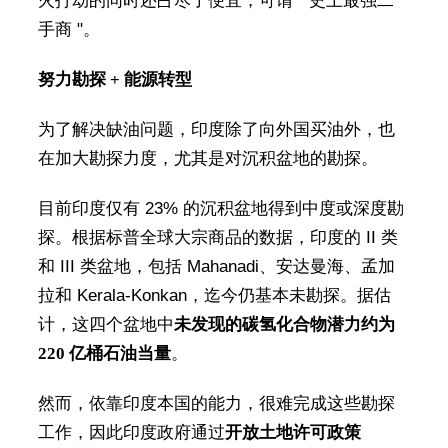
火打劫的同时还占尽了便宜，可谓 " 史上最强二
手商 "。
努力勘探 + 能源转型
为了解决缺油问题，印度除了向外国买油外，也
在加大勘探力度，尤其是对沉积盆地的勘探。
目前印度仅有 23% 的沉积盆地得到中度或深度勘
探。根据标普全球大宗商品的数据，印度的 II 类
和 III 类盆地，包括 Mahanadi、安达曼海、孟加
拉和 Kerala-Konkan，迄今仍基本未勘探。据估
计，这四个盆地中
未发现的碳氢化合物潜力约为
220 亿桶石油当量
。
然而，依靠印度本国的能力，很难完成这些勘探
工作，因此印度政府通过
开放土地许可政策