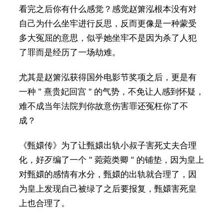
看完之后你有什么感觉？感觉赵箫泓根本没有对
自己为什么坐牢进行反思，反而更像是一种蒙受
多大冤屈的意思，似乎她坐牢不是因为杀了人犯
了罪而是经历了一场劫难。
尤其是赵箫泓获得国外电影节奖项之后，更是有
一种 " 熹贵妃回宫 " 的气势，不免让人感到怀疑，
难不成当年法院判你故意伤害罪还冤枉你了不
成？
《甄嬛传》为了让甄嬛出轨小叔子害死丈夫合理
化，好歹编了一个 " 菀菀类卿 " 的铺垫，因为皇上
对甄嬛的感情有水分，甄嬛的出轨就合理了，因
为皇上发现自己被绿了之后要报复，甄嬛害死皇
上也合理了。