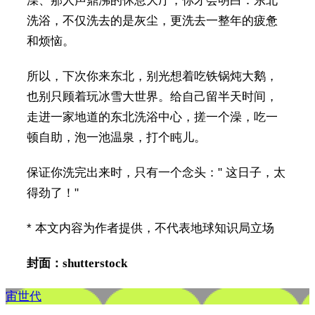
澡、那人声鼎沸的休息大厅，你才会明白：东北
洗浴，不仅洗去的是灰尘，更洗去一整年的疲惫
和烦恼。
所以，下次你来东北，别光想着吃铁锅炖大鹅，
也别只顾着玩冰雪大世界。给自己留半天时间，
走进一家地道的东北洗浴中心，搓一个澡，吃一
顿自助，泡一池温泉，打个盹儿。
保证你洗完出来时，只有一个念头：" 这日子，太
得劲了！"
* 本文内容为作者提供，不代表地球知识局立场
封面：shutterstock
宙世代