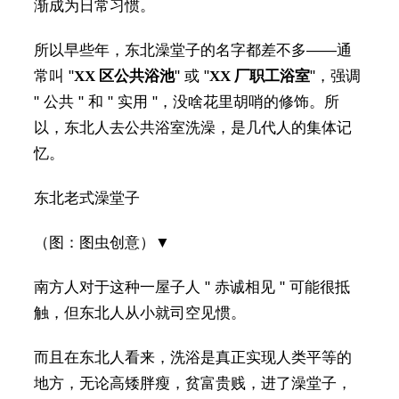
渐成为日常习惯。
所以早些年，东北澡堂子的名字都差不多——通
常叫 "
XX 区公共浴池
" 或 "
XX 厂职工浴室
"，强调
" 公共 " 和 " 实用 "，没啥花里胡哨的修饰。所
以，东北人去公共浴室洗澡，是几代人的集体记
忆。
东北老式澡堂子
（图：图虫创意）▼
南方人对于这种一屋子人 " 赤诚相见 " 可能很抵
触，但东北人从小就司空见惯。
而且在东北人看来，洗浴是真正实现人类平等的
地方，无论高矮胖瘦，贫富贵贱，进了澡堂子，