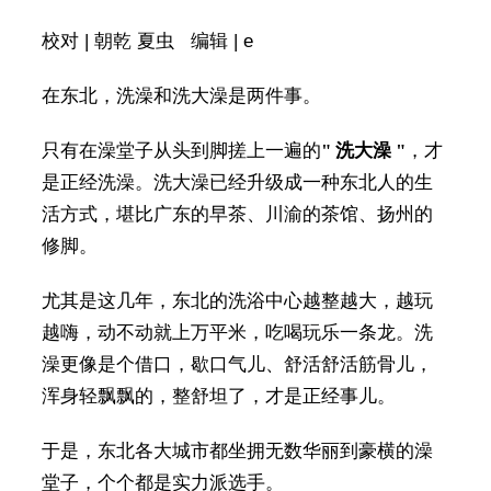
校对 | 朝乾 夏虫 编辑 | e
在东北，洗澡和洗大澡是两件事。
只有在澡堂子从头到脚搓上一遍的
" 洗大澡 "
，才
是正经洗澡。洗大澡已经升级成一种东北人的生
活方式，堪比广东的早茶、川渝的茶馆、扬州的
修脚。
尤其是这几年，东北的洗浴中心越整越大，越玩
越嗨，动不动就上万平米，吃喝玩乐一条龙。洗
澡更像是个借口，歇口气儿、舒活舒活筋骨儿，
浑身轻飘飘的，整舒坦了，才是正经事儿。
于是，东北各大城市都坐拥无数华丽到豪横的澡
堂子，个个都是实力派选手。