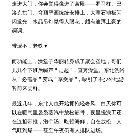
走进大门，你会觉得像进了宫殿——罗马柱、巴
洛克拱门、穹顶壁画统统安排上，大理石地板闪
闪发光，水晶吊灯晃得人眼花，颇有迪拜土豪的
调调。
带派不，老铁▼
而功能上，澡堂子华丽转身成了聚会圣地，哥们
儿几个下班后喊声 " 走起 "，直奔澡堂。东北洗浴
从 " 必需品 " 变成 " 享受品 "，吸引了不少外地游
客前来尝鲜。
最近几年，东北人也开始拥抱轻奢风。白天你可
以在暖气里袅袅蒸汽中放松筋骨，夜里搓澡工还
在连掐带推，泡个汤、吃顿海鲜，自在放松，人
气旺到爆——甚至午夜仍有人排队进场。