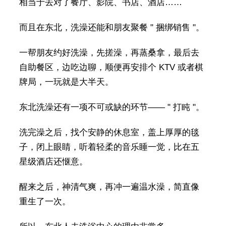
相当于去对了餐厅、影院、书店、酒店……
而且在东北，洗澡还能和朋友聚餐 " 捆绑销售 "。
一帮朋友约好洗澡，先搓澡，再蒸桑拿，最后去
自助餐区，边吃边聊，顺便再安排个 KTV 或者棋
牌局，一玩就是大半天。
东北洗澡还有一项不可或缺的环节—— " 打盹 "。
洗完澡之后，找个安静的休息室，盖上厚厚的毯
子，闭上眼睛，听着轻柔的音乐睡一觉，比在五
星级酒店还惬意。
醒来之后，神清气爽，再冲一遍温水澡，简直像
重生了一次。