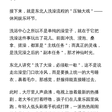
接下来，就是东北人洗澡流程的 " 压轴大戏 " ——
休闲娱乐环节。
洗浴中心之所以不是单纯的澡堂子，就在于它把
洗澡这件事玩出了花儿。前面冲洗、浸泡、桑
拿、搓澡，都算是 " 主线任务 "；而真正的灵魂，
是洗完澡之后的 " 副本任务 "，那才神仙时光。
东北人讲究 " 洗了大澡，必须歇一歇 "，这不是说
走出澡堂门口吹冷风，而是要换上统一的大号睡
衣，裹着毛巾。那感觉，舒服得能直接睡过去。
此时，大厅里人声鼎沸，电视上放着最新的热播
剧，老大爷们打着呼噜，孩子们在儿童乐园里疯
跑，年轻人低头刷着手机或打牌，一派热热闹闹