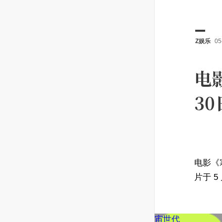
Z娱乐
05
电
3
电影《寒
片于 5
宙世代