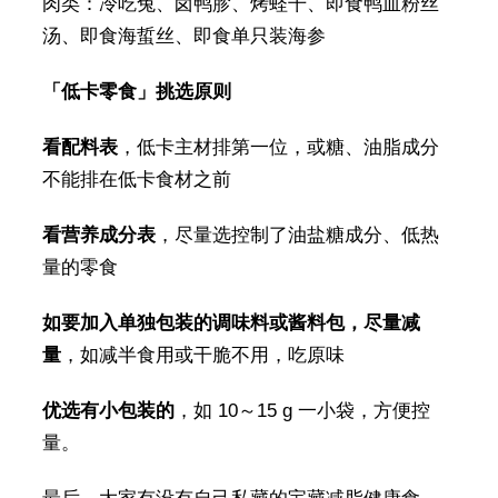
肉类：冷吃兔、卤鸭胗、烤蛏干、即食鸭血粉丝
汤、即食海蜇丝、即食单只装海参
「低卡零食」挑选原则
看配料表
，低卡主材排第一位，或糖、油脂成分
不能排在低卡食材之前
看营养成分表
，尽量选控制了油盐糖成分、低热
量的零食
如要加入
单独包装的调味料或酱料包，尽量减
量
，如减半食用或干脆不用，吃原味
优选有小包装的
，如 10～15 g 一小袋，方便控
量。