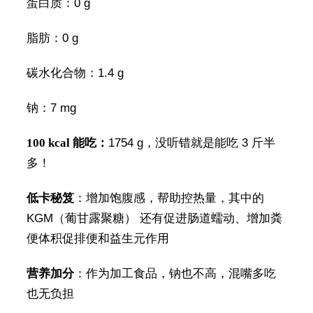
蛋白质：0 g
脂肪：0 g
碳水化合物：1.4 g
钠：7 mg
100 kcal 能吃：
1754 g，没听错就是能吃 3 斤半
多！
低卡秘笈
：增加饱腹感，帮助控热量，其中的
KGM（葡甘露聚糖） 还有促进肠道蠕动、增加粪
便体积促排便和益生元作用
营养加分
：作为加工食品，钠也不高，混嘴多吃
也无负担