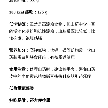
膳食纤维：0.8 g
100 kcal 能吃：
175 g
低卡秘笈
：虽然是高淀粉食物，但山药中含丰富
的慢消化淀粉和抗性淀粉，血糖反应比较低，比
较抗饿、饱腹感强
营养加分
：高钾低钠，含钙、镁等矿物质，含山
药黏蛋白和膳食纤维，有益肠道健康
食用注意
：处理山药时，建议戴手套，避免山药
皮中的皂角素或植物碱直接接触皮肤引起瘙痒
低热量蔬菜类
好吃易做，还方便拉屎