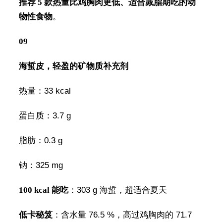
推荐 5 款热量比鸡胸肉更低、适合减脂期吃的动
物性食物
。
09
海蜇皮，轻盈的矿物质补充剂
热量：33 kcal
蛋白质：3.7 g
脂肪：0.3 g
钠：325 mg
100 kcal 能吃
：303 g 海蜇，超适合夏天
低卡秘笈
：含水量 76.5 %，高过鸡胸肉的 71.7