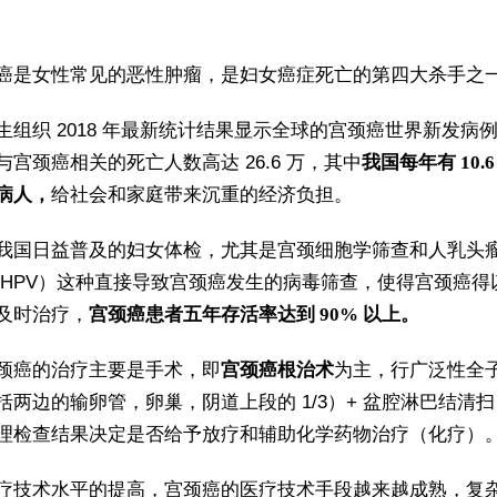
癌是女性常见的恶性肿瘤，是妇女癌症死亡的第四大杀手之
生组织 2018 年最新统计结果显示全球的宫颈癌世界新发病例 5
与宫颈癌相关的死亡人数高达 26.6 万，其中
我国每年有 10.
病人，
给社会和家庭带来沉重的经济负担。
我国日益普及的妇女体检，尤其是宫颈细胞学筛查和人乳头
 HPV）这种直接导致宫颈癌发生的病毒筛查，使得宫颈癌得
及时治疗，
宫颈癌患者五年存活率达到 90% 以上。
颈癌的治疗主要是手术，即
宫颈癌根治术
为主，行广泛性全
括两边的输卵管，卵巢，阴道上段的 1/3）+ 盆腔淋巴结清
理检查结果决定是否给予放疗和辅助化学药物治疗（化疗）
疗技术水平的提高，宫颈癌的医疗技术手段越来越成熟，复