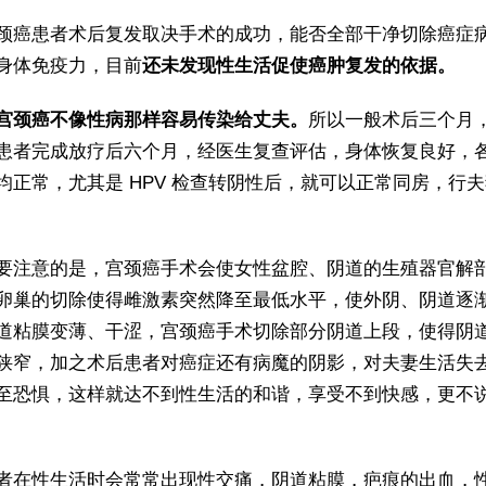
颈癌患者术后复发取决手术的成功，能否全部干净切除癌症
身体免疫力，目前
还未发现性生活促使癌肿复发的依据。
宫颈癌不像性病那样容易传染给丈夫。
所以一般术后三个月
患者完成放疗后六个月，经医生复查评估，身体恢复良好，
均正常，尤其是 HPV 检查转阴性后，就可以正常同房，行
要注意的是，宫颈癌手术会使女性盆腔、阴道的生殖器官解
卵巢的切除使得雌激素突然降至最低水平，使外阴、阴道逐
道粘膜变薄、干涩，宫颈癌手术切除部分阴道上段，使得阴
狭窄，加之术后患者对癌症还有病魔的阴影，对夫妻生活失
至恐惧，这样就达不到性生活的和谐，享受不到快感，更不
者在性生活时会常常出现性交痛，阴道粘膜，疤痕的出血，