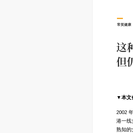
常笑健康
这
但
▼本文
2002
港一线
熟知的