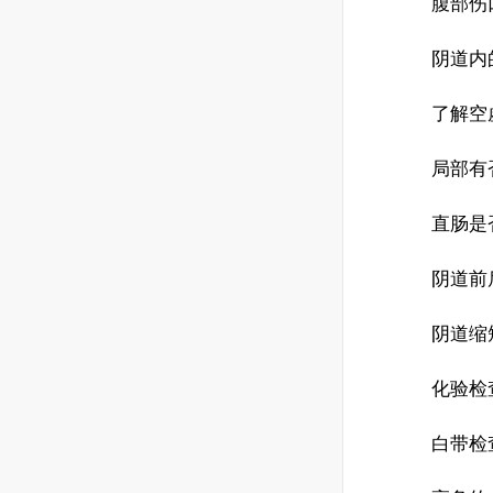
腹部伤
阴道内
了解空
局部有
直肠是
阴道前
阴道缩
化验检
白带检