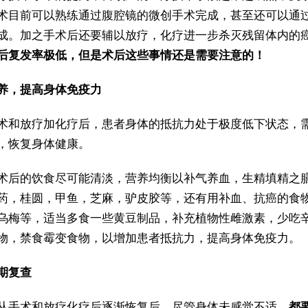
术目前可以熟练通过腹腔镜的微创手术完成，甚至还可以通
成。加之手术后还要辅以放疗，化疗进一步杀灭残留体内的
后复发率极低，但是术后这些事情还是需要注意的！
养，提高身体免疫力
术和放疗加化疗后，患者身体的抵抗力处于极度低下状态，
，恢复身体健康。
术后的饮食尽可能清淡，营养均衡以补气养血，生精填精之
药，桂圆，甲鱼，芝麻，驴皮胶等，还有用补血、抗癌的食
乌梅等，适当多食一些黄豆制品，补充植物性雌激素，少吃
物，禁食霉变食物，以增加患者抵抗力，提高身体免疫力。
期复查
从手术和放疗化疗后逐渐恢复后，尽管身体未感觉不适，
都