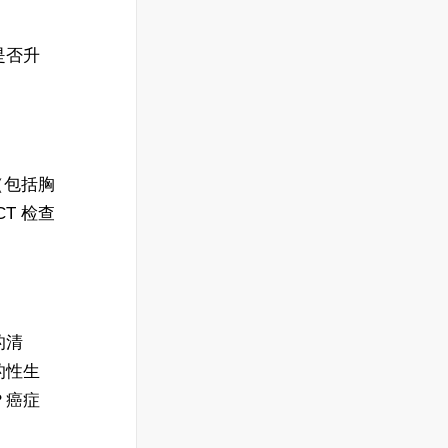
是否升
（包括胸
T 检查
的清
的性生
？癌症