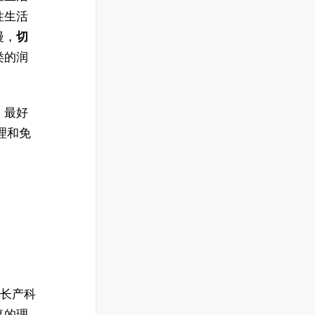
性生活
慢，
切
类的润
，最好
理和免
擅长产科
复的理