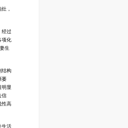
病灶，
，经过
各项化
夫妻生
剖结构
渐萎
道明显
去信
说性高
性生活