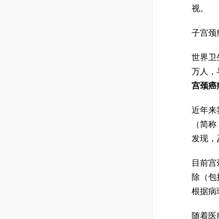
视。
子宫颈
世界卫
万人，
宫颈癌
近年来
（简称
发现，
目前宫
除（包
根据病
随着医