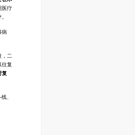
照医疗
疗。
移病
查，二
以往复
时复
—线、