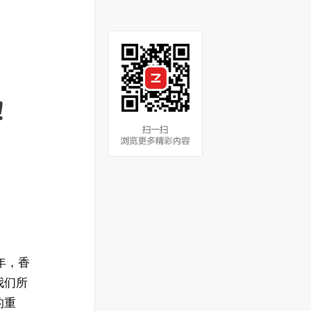
！
 年，香
我们所
的重