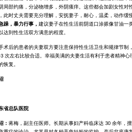
阴局部灼痛，分泌物增多，外阴瘙痒。这些都会加剧女性对
，此时丈夫需要充分理解，安抚妻子，耐心，温柔，动作缓
急躁，暴力行事，
建议妻子在性生活前阴道口涂搽像甘油一
以达到性生活双方满意的程度。
手术后的患者的夫妻双方要注意保持性生活卫生和规律节制
2~3 次左右比较合适。幸福美满的夫妻生活有利于患者精神心
的恢复。
绍
东省总队医院
绍：
蒋梅，副主任医师。长期从事妇产科临床达 30 余年，
危重症的诊治，尤其是对各种高危妊娠的监护，产后盆底康