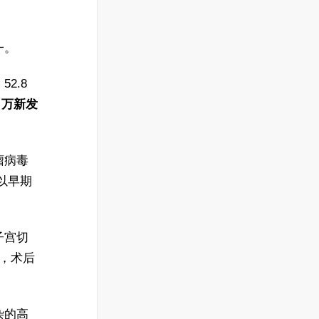
一。
2.8
6 万新发
瘤病毒
以早期
子宫切
扫，术后
。
杂的高