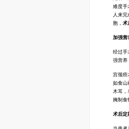
难度手
人来完
胞，
术
加强营
经过手
强营养
宫颈癌
如食山
木耳，
腌制食
术后定
当患者