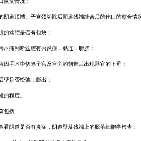
口恢复情况；
的阴道顶端、子宫颈切除后阴道残端缝合后的伤口的愈合情
虚的盆腔是否有包块；
否压痛判断盆腔有否炎症，黏连，膀胱；
否因手术中切除子宫及宫旁的韧带后出现器官的下垂；
后壁是否松弛，膨出；
短的程度。
查包括
查看阴道是否有炎症，阴道壁及残端上的脱落细胞学检查；