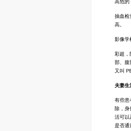
高危的
抽血检
高。
影像学
彩超，
部、腹
又叫 P
夫妻生
有些患
除，身
活可以
是否通