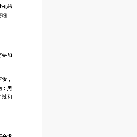
过机器
癌细
需要加
膳食，
物：黑
辛辣和
要在术