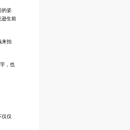
前的姿
克逊生前
钱来拍
名字，也
不仅仅