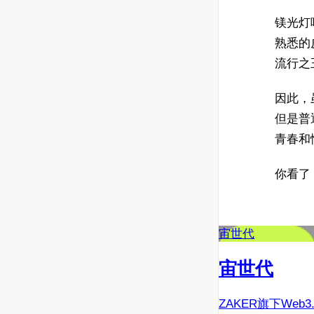
镁光灯
熟悉的
流行之
因此，
但是普
青春和
你看了
宙世代
宙世代
ZAKER旗下Web