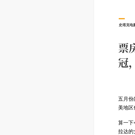
史塔克电
票
冠
五月份
美地区
算一下
拉达的