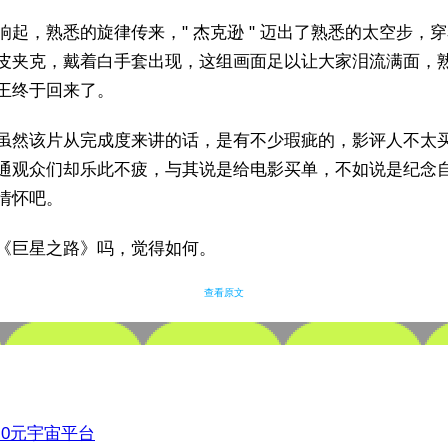
响起，熟悉的旋律传来，" 杰克逊 " 迈出了熟悉的太空步，
皮夹克，戴着白手套出现，这组画面足以让大家泪流满面，
王终于回来了。
虽然该片从完成度来讲的话，是有不少瑕疵的，影评人不太
通观众们却乐此不疲，与其说是给电影买单，不如说是纪念
情怀吧。
《巨星之路》吗，觉得如何。
查看原文
3.0元宇宙平台