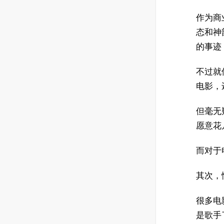
作为商
态和神
的事迹
不过就
电影，
但毫无
愿意花
而对于
其次，
很多电
是歌手