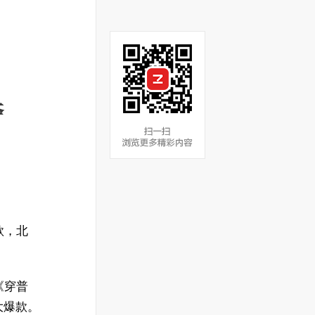
夺
款，北
《穿普
大爆款。