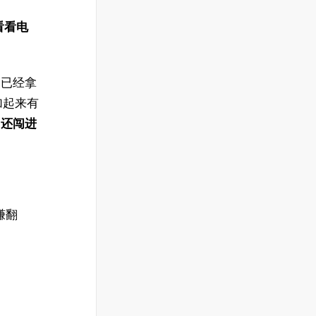
看看电
，已经拿
计加起来有
，还闯进
。
赚翻