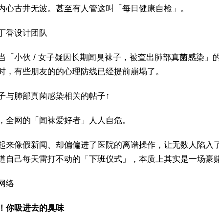
内心古井无波。甚至有人管这叫「每日健康自检」。
丁香设计团队
当「小伙 / 女子疑因长期闻臭袜子，被查出肺部真菌感染」
时，有些朋友的的心理防线已经提前崩塌了。
子与肺部真菌感染相关的帖子↑
，全网的「闻袜爱好者」人人自危。
起来像假新闻、却偏偏进了医院的离谱操作，让无数人陷入
道自己每天雷打不动的「下班仪式」，本质上其实是一场豪
网络
！你吸进去的臭味