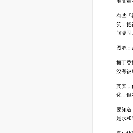
准测量
有些「
笑，把
间凝固
图源：ali
据丁香
没有被
其实，
化，但
要知道，
是水和