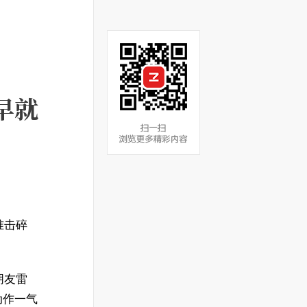
早就
准击碎
朋友雷
动作一气