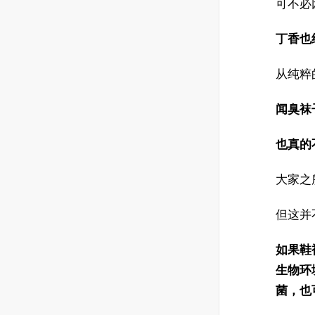
可不必
丁香也
从纯粹
闻臭袜
也真的
大家之
但这并
如果鞋
生物环
菌，也