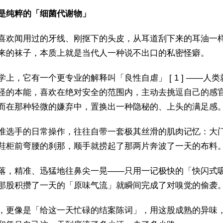
是纯粹的「细菌代谢物」
喜欢闻用过的牙线、刚抠下的头皮，从耳道刮下来的耳油一
来的袜子，本质上就是当代人一种说不出口的私密怪癖。
学上，它有一个更专业的解释叫「良性自虐」 [ 1 ] ——人
怪的本能，喜欢在绝对安全的范围内，主动去挑逗自己的感
而在那种轻微的嫌弃中，置换出一种隐秘的、上头的满足感
准选手的日常操作，往往自带一套极其丝滑的肌肉记忆：大
鞋柜前弯腰的刹那，顺手就捞起了那两片奔波了一天的布料
落，精准、迅猛地往鼻尖一晃——只用一记极快的「快闪式
那股积攒了一天的「原味气流」就瞬间完成了对嗅觉的偷袭
，更像是「给这一天忙碌的结案陈词」，用这股成熟的异味