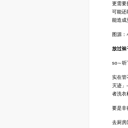
更需要
可能还
能造成
图源：
放过袜
so～
实在管
灭迹」
者洗衣
要是非
去厨房