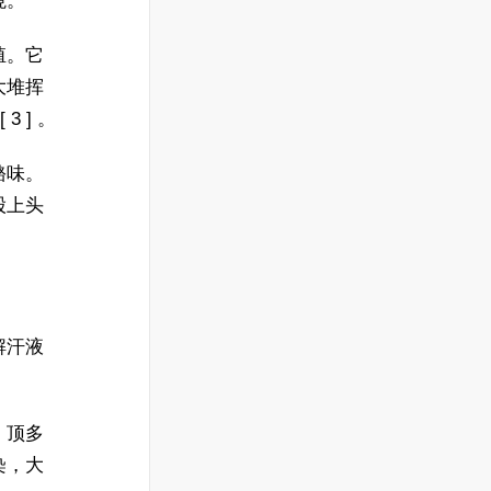
境。
殖。它
大堆挥
[ 3 ] 。
酪味。
股上头
解汗液
，顶多
染，大