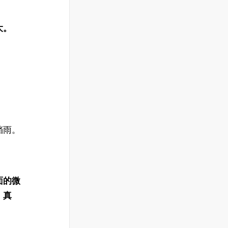
大。
。
挡雨。
面的微
、真