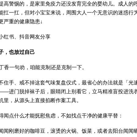
提高警惕的，是家里免疫力还没发育完全的婴幼儿。成人的
能扛一扛，但对小宝宝来说，周围大人一个无意识的迷惑行
更严重的健康隐患↓
小红书、抖音网友分享
子，也放过自己
听丁香一句劝，咱能克制还是克制一下。
不住手、戒不掉这套气味复盘仪式，最省心的办法就是「光
——进门脱掉袜子后，眼睛闭上别看它，立马精准盲投进洗
机里，从源头上直接掐断作案工具。
得闻点什么才能抚慰焦虑，不如找点干净的健康平替：
闻闻刚磨好的咖啡豆，滚烫的火锅、饭菜，或者去阳台闻闻