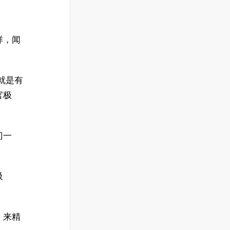
样，闻
类就是有
官极
。
门一
。
吸
。
，来精