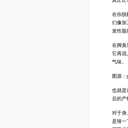
真正让
在你脱
们像加
发性脂
在脚臭
它再混
气味。
图源：g
也就是
后的产
对于身
是辣一