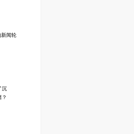
的新闻轮
了沉
赌？