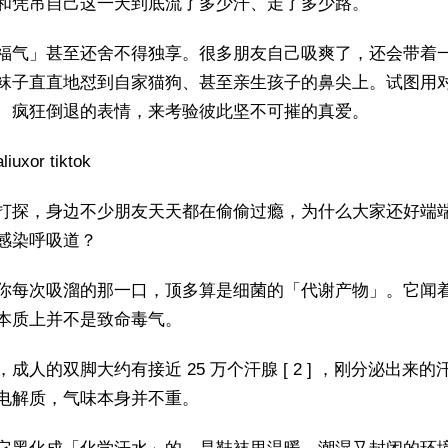
和凭吊自己这一天到底流了多少汗、走了多少路。
福气」甚至还舍不得独享。很多朋友自己吸爽了，还会带着
袜子直直地怼到自家猫狗、甚至亲生孩子的鼻尖上。试图用
、疯狂倒退的表情，来考验彼此坚不可摧的真爱。
uxor tiktok
打探，身边不少朋友天天都在偷偷过瘾，为什么大家还好端
感染呼吸道？
你每次吸溜的那一口，顶多算是细菌的「代谢产物」。它闻
本质上并不是致命毒气。
成人的双脚大约有接近 25 万个汗腺 [ 2 ] ，刚分泌出来的
电解质，气味本身并不重。