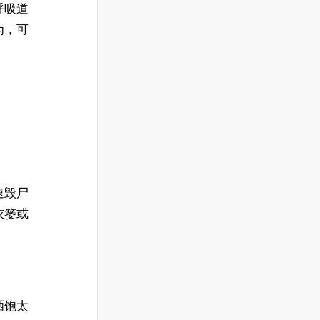
呼吸道
为，可
速毁尸
衣篓或
晒饱太