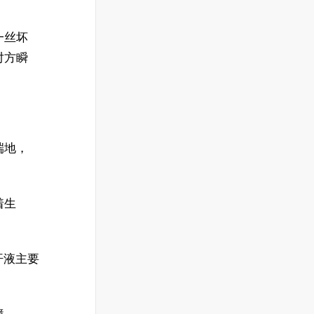
一丝坏
对方瞬
端地，
着生
汗液主要