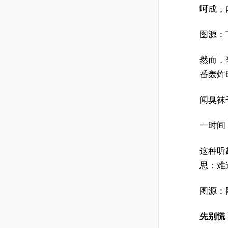
呵成，
图源：
然而，
番轰炸
闻臭袜
一时间
这种听
思：难
图源：
先别慌