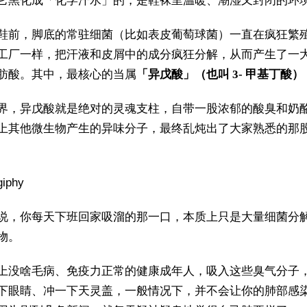
它黑化成「化学汗水」的，是鞋袜里温暖、潮湿又封闭的环
鞋前，脚底的常驻细菌（比如表皮葡萄球菌）一直在疯狂繁
工厂一样，把汗液和皮屑中的成分疯狂分解，从而产生了一
肪酸。其中，最核心的当属
「异戊酸」（也叫 3- 甲基丁酸）
界，异戊酸就是绝对的灵魂支柱，自带一股浓郁的酸臭和奶
上其他微生物产生的异味分子，最终乱炖出了大家熟悉的那
iphy
说，你每天下班回家吸溜的那一口，本质上只是大量细菌分
物。
上没啥毛病、免疫力正常的健康成年人，吸入这些臭气分子
下眼睛、冲一下天灵盖，一般情况下，并不会让你的肺部感