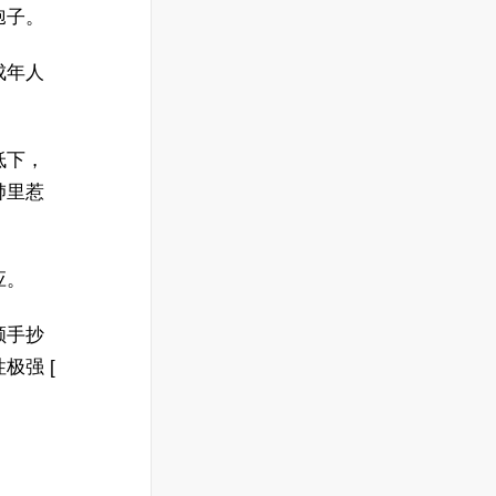
孢子。
成年人
低下，
肺里惹
应。
顺手抄
极强 [