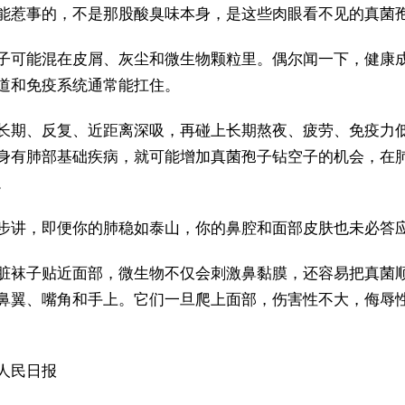
能惹事的，不是那股酸臭味本身，是这些肉眼看不见的真菌
子可能混在皮屑、灰尘和微生物颗粒里。偶尔闻一下，健康
道和免疫系统通常能扛住。
长期、反复、近距离深吸，再碰上长期熬夜、疲劳、免疫力
身有肺部基础疾病，就可能增加真菌孢子钻空子的机会，在
。
步讲，即便你的肺稳如泰山，你的鼻腔和面部皮肤也未必答
脏袜子贴近面部，微生物不仅会刺激鼻黏膜，还容易把真菌
鼻翼、嘴角和手上。它们一旦爬上面部，伤害性不大，侮辱性
人民日报