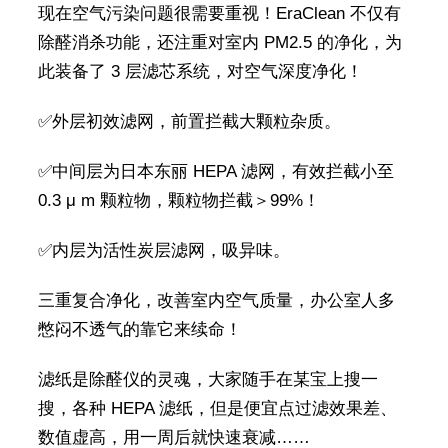
现在空气污染问题很需要重视！EraClean 不仅有
除醛消杀功能，还注重对室内 PM2.5 的净化，为
此装备了 3 层滤芯系统，对空气深度净化！
✅外层初效滤网，前置拦截大颗粒杂质。
✅中间层为日本东丽 HEPA 滤网，有效拦截小至
0.3 μ m 颗粒物，颗粒物拦截＞99%！
✅内层为活性炭层滤网，吸异味。
三重复合净化，改善室内空气质量，办公室人多
憋闷不透气的靠它来续命！
滤纸是除醛仪的灵魂，大家随手在某宝上搜一
搜，各种 HEPA 滤纸，但是便宜点过滤效果差、
数值虚高，用一周后就快速衰减……