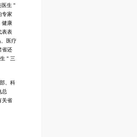
医生 "
的专家
、健康
代表表
品、医疗
肃省还
 " 三
育部、科
电总
有关省