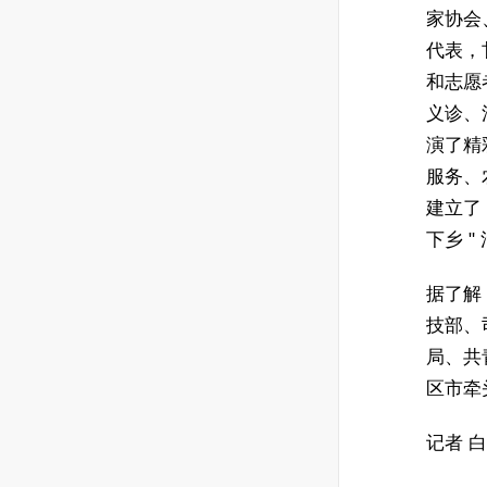
家协会
代表，
和志愿
义诊、
演了精
服务、
建立了
下乡 
据了解，
技部、
局、共
区市牵
记者 