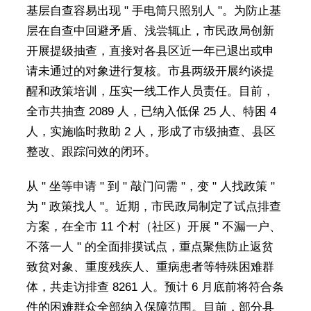
基层自查容易出现 " 手电筒只照别人 "。为防止基
层在自查中回避矛盾、浅尝辄止，市民政局创新
开展提级抽查，直接对各县区近一年已退出或申
请未通过的对象进行复核。市县两级开展约谈提
醒和政策培训，压实一线工作人员责任。目前，
全市共抽查 2089 人，已纳入低保 25 人、特困 4
人，实施临时救助 2 人，形成了市级抽查、县区
整改、跟踪问效的闭环。
从 " 坐等申请 " 到 " 敲门问需 "，变 " 人找政策 "
为 " 政策找人 "。近期，市民政局制定了试点排查
方案，在全市 11 个村（社区）开展 " 不漏一户、
不落一人 " 的全面排摸试点，重点聚焦防止返贫
致贫对象、重度残疾人、重病患者等特殊困难群
体，共走访排查 8261 人。预计 6 月底前将符合条
件的困难群众全部纳入保障范围。目前，部分县