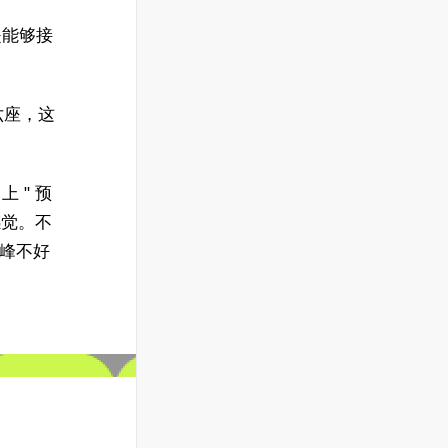
是能够接
六座，这
 " 预
感觉。不
巅峰不好