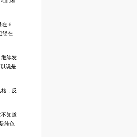
，咱们看
在 6
已经在
 继续发
可以说是
风格，反
过不知道
不是纯色
。