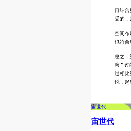
再结合
受的，是
空间布
也符合奥
总之，
演 " 
过相比
说，起
宙世代
宙世代