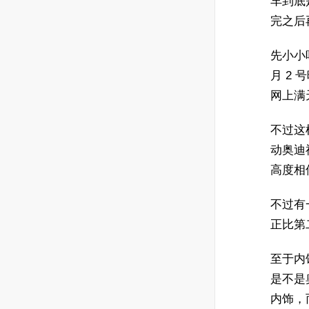
车到底
完之后
先小小
月 2
网上满
不过这
动奥迪
高度相
不过有
正比第
至于内
是不是
内饰，