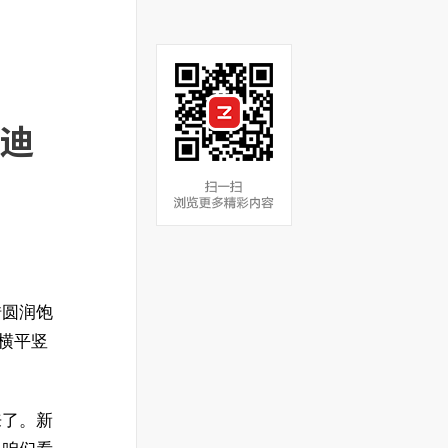
奥迪
借圆润饱
为横平竖
来了。新