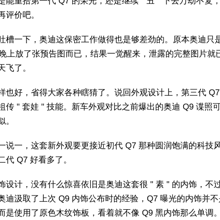
是能重拾第一代 Q7 的荣光，还是继续 " 丑 " 下去万劫不复
再评价吧。
吐槽一下，奥迪这保密工作做得也是够差劲的。原本奥迪只是
 号晚上放了张预告图而已，结果一觉醒来，泄露的完整图片就
天飞了。
样也好，省得大家各种瞎猜了。说回外观设计上，第三代 Q7
祖传 " 套娃 " 技能。新车外观对比之前爆出的奥迪 Q9 谍照
似。
一说一，这套新外观要更接近初代 Q7 那种圆润饱满的科技
二代 Q7 好看多了。
饰设计，没有什么惊喜依旧是奥迪这套很 " 素 " 的内饰，不
奥迪汲取了上次 Q9 内饰公布时的经验，Q7 曝光的内饰并
而是使用了原色木纹饰板，看着就不像 Q9 黑内饰那么单调