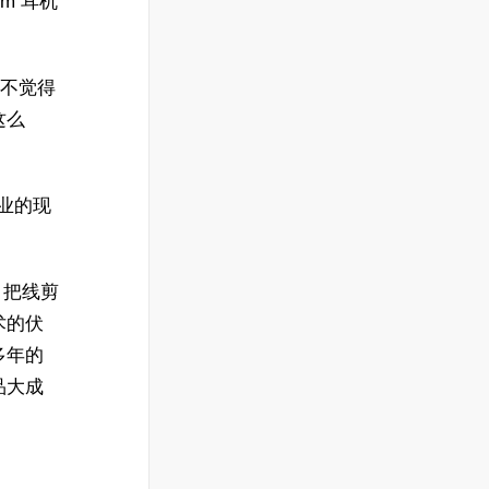
m 耳机
也并不觉得
这么
行业的现
。
s 把线剪
术的伏
多年的
品大成