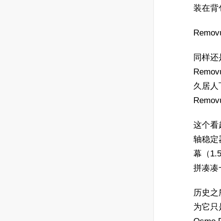
装在背
Remo
同样还是
Remo
久居人
Remo
这个看
轴稳定器
幕（1
拼凑凑
历史之
为它只