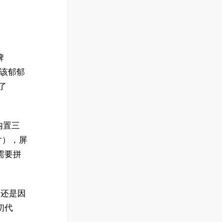
牌
不该郁郁
了
内置三
照片），屏
需要拼
，还是因
初代