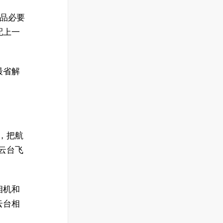
产品必要
配上一
最省解
，把航
轴云台飞
相机和
云台相