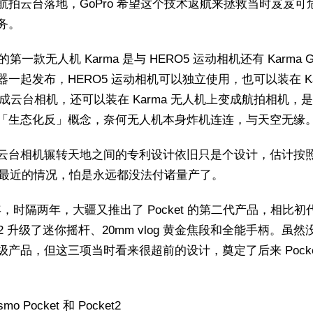
航拍云台落地，GoPro 希望这个技术返航来拯救当时岌岌可
务。
o 的第一款无人机 Karma 是与 HERO5 运动相机还有 Karma Gr
器一起发布，HERO5 运动相机可以独立使用，也可以装在 Ka
p 变成云台相机，还可以装在 Karma 无人机上变成航拍相机，
「生态化反」概念，奈何无人机本身炸机连连，与天空无缘
云台相机辗转天地之间的专利设计依旧只是个设计，估计按
ro 最近的情况，怕是永远都没法付诸量产了。
 年，时隔两年，大疆又推出了 Pocket 的第二代产品，相比初
et2 升级了迷你摇杆、20mm vlog 黄金焦段和全能手柄。虽然
级产品，但这三项当时看来很超前的设计，奠定了后来 Pocket
mo Pocket 和 Pocket2