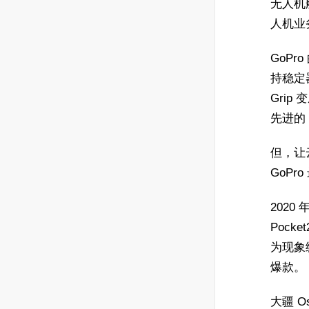
无人机
人机业
GoPr
持稳定
Gri
先进的
但，让
GoP
2020
Pock
为现象
爆款。
大疆 Os