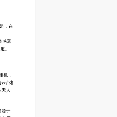
不是，在
多传感器
程度。
台相机，
手柄云台相
在无人
是源于