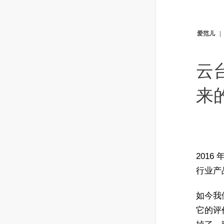
爱范儿
云
来
2016
行业产品
如今我
它的评