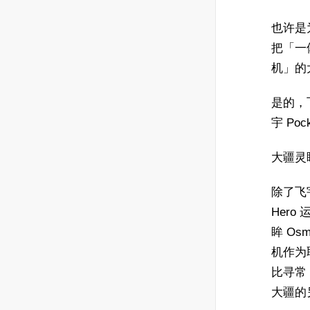
也许是
把「一
机」的
是的，
宇 Po
大疆灵眸
除了飞
Her
眸 O
机作为
比寻常
大疆的