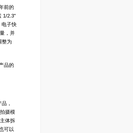
 年前的
/2.3"
s 电子快
重量，并
调整为
类产品的
配产品，
调整拍摄模
现主体拆
、也可以