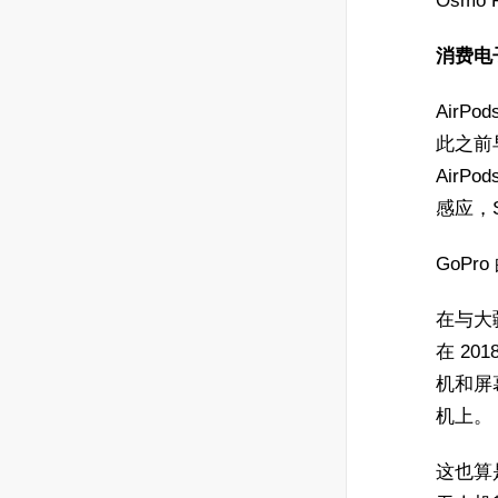
Osmo 
消费电
Air
此之前早
AirP
感应，
GoPr
在与大
在 20
机和屏
机上。
这也算