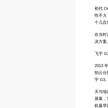
初代 
性不大
个几百
在当时
决方案
飞宇 G
201
拍云台
宇 G3
天与地
屏幕，
机最早