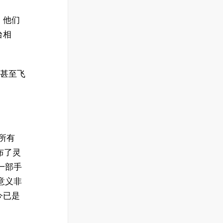
，他们
台相
。甚至飞
所有
布了灵
一部手
意义非
今已是