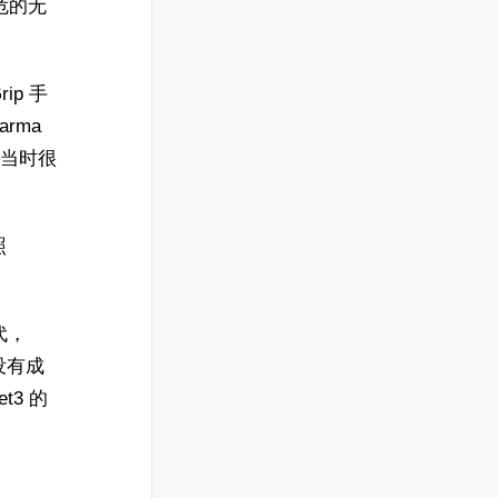
危的无
ip 手
rma
是当时很
。
照
代，
没有成
3 的