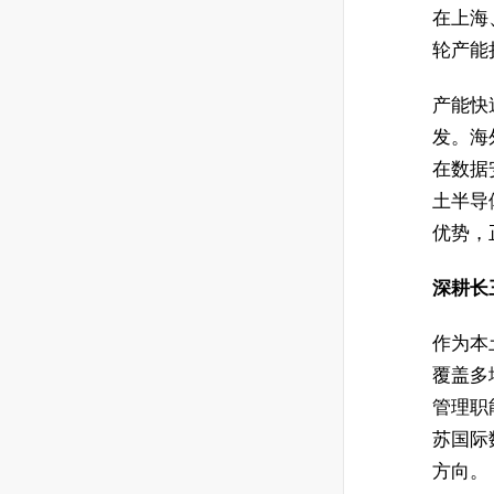
在上海
轮产能
产能快
发。海
在数据
土半导
优势，
深耕长
作为本
覆盖多
管理职
苏国际
方向。