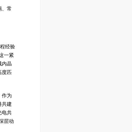
锡、常
工程经验
这一紧
域内晶
高度匹
。作为
港共建
光电共
的深层动