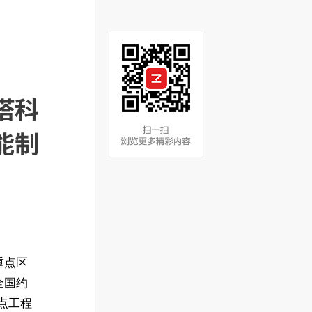
塔科
能制
重点区
全国约
点工程