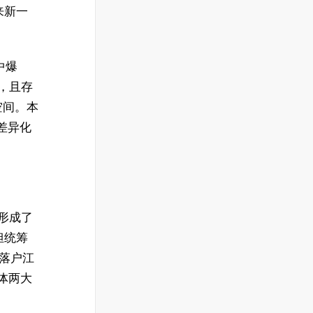
来新一
中爆
，且存
空间。本
的差异化
形成了
担统筹
，落户江
体两大