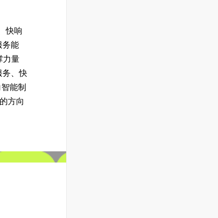
靠、快响
服务能
撑力量
服务、快
向智能制
续的方向