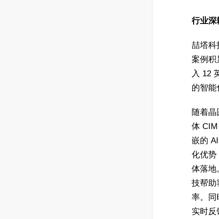
行业深
喆塔科
案例积
入 1
的智能
随着晶圆
体 CI
嵌的 
化优势
体落地
技帮助
率。同
实时反