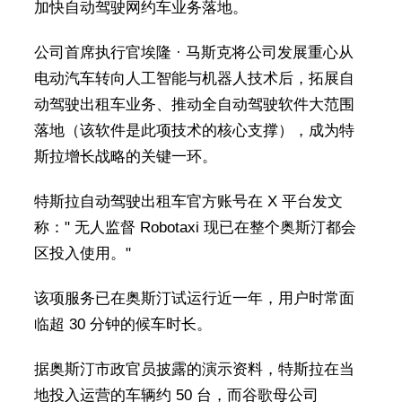
加快自动驾驶网约车业务落地。
公司首席执行官埃隆 · 马斯克将公司发展重心从
电动汽车转向人工智能与机器人技术后，拓展自
动驾驶出租车业务、推动全自动驾驶软件大范围
落地（该软件是此项技术的核心支撑），成为特
斯拉增长战略的关键一环。
特斯拉自动驾驶出租车官方账号在 X 平台发文
称：" 无人监督 Robotaxi 现已在整个奥斯汀都会
区投入使用。"
该项服务已在奥斯汀试运行近一年，用户时常面
临超 30 分钟的候车时长。
据奥斯汀市政官员披露的演示资料，特斯拉在当
地投入运营的车辆约 50 台，而谷歌母公司