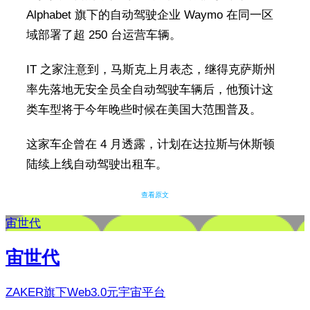
Alphabet 旗下的自动驾驶企业 Waymo 在同一区
域部署了超 250 台运营车辆。
IT 之家注意到，马斯克上月表态，继得克萨斯州
率先落地无安全员全自动驾驶车辆后，他预计这
类车型将于今年晚些时候在美国大范围普及。
这家车企曾在 4 月透露，计划在达拉斯与休斯顿
陆续上线自动驾驶出租车。
查看原文
宙世代
宙世代
ZAKER旗下Web3.0元宇宙平台