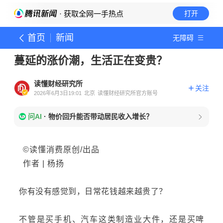
· 获取全网一手热点
打开
首页
新闻
无障碍
蔓延的涨价潮，生活正在变贵？
读懂财经研究所
关注
2026年6月3日19:01
北京
读懂财经研究所官方账号
问AI
·
物价回升能否带动居民收入增长？
©读懂消费原创/出品
作者 |
杨扬
你有没有感觉到，日常花钱越来越贵了？
不管是买手机、汽车这类制造业大件，还是买啤