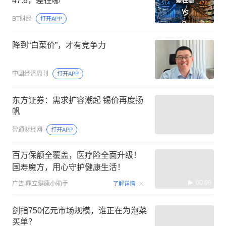
47.8，差在哪
BT财经
打开APP
降到“白菜价”，才有竞争力
中国经济周刊
打开APP
东方证券：需求扩容潮起 锡价再度扬
帆
智通财经网
打开APP
百万保额全覆盖，医疗险全面升级！
国寿魔方，用心守护健康生活！
00:06
广告
鼎立健康小助手
了解详情
剑指750亿元市场规模，谁正在为泡菜
买单？