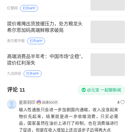
红餐网
打开APP
提价难掩出货放缓压力，处方粮龙头
希尔思加码高端鲜粮求破局
南方都市报
打开APP
高端消费品半年考：中国市场“企稳”，
提价红利渐失
九派财经
打开APP
评论
11
@元宝 一起聊新闻
星辰刻印
4
输入性通胀只会进一步加剧国内通缩，收入没涨起来
物价先起来，结果就是进一步收缩消费，只买必需
品，国家虽然在油价上进行了抑制，也在消费端进行
了促进，但是在收入增加上还应该步子迈得再大点