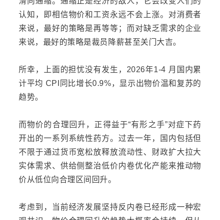
滑向通缩。通缩正是经济的敌人，它会改变人们的
认知，即相信物价和工资永远不会上涨。对消费者
来说，最好的策略是再等等；而对缺乏需求的企业
来说，最好的策略是裁员降薪甚至关门大吉。
所幸，上面的担忧没有发生，2026年1-4 月国内累
计平均
CPI
同比增长0.9%，显示出物价温和复苏的
趋势。
而物价的合理回升，正得益于“有形之手”对症下药
开出的一系列系统性药方。过去一年，国内包括但
不限于通过货币宽松
放
释放流动性、财政扩大拉大
实体需求、供给侧整治低价内卷优化产能来推动物
价从低位向合理区间回升。
考虑到，当前经济发展坚持反内卷已经形成一种宏