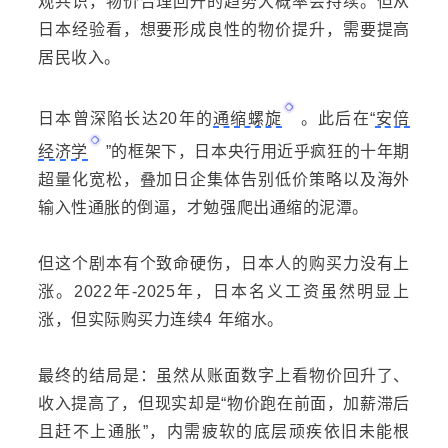
观共识，物价合理回升的趋势大概率会持续。但从
日本经验看，想要形成良性的物价提升，需要提高
居民收入。
日本曾深陷长达20年的
通缩螺旋
。此后在“
安倍
经济学
”的框架下，日本央行用近乎疯狂的十年期
超量化宽松，叠加日企集体告别低价策略以及海外
输入性通胀的倒逼，才勉强爬出通缩的泥潭。
但这个剧本有个致命硬伤，日本人的购买力没有上
涨。2022年-2025年，日本名义工资虽然明显上
涨，但实际购买力连续4 年缩水。
最终的结局是：虽然从账面数字上看物价回升了、
收入提高了，但现实却是“物价跑在前面，加薪滞后
且赶不上通胀”，内需疲软的底层顽疾依旧未能根