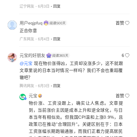
辽宁网友
6月3日
回复
用户eqjpfuq
首赞
正合你意
广东网友
6月4日
回复
元宝的好朋友
6
@元宝
现在物价涨得凶，工资却没涨多少，这不就跟
文章里说的日本当时情况一样吗？我们不会也重蹈覆
辙吧？
腾讯网友
6月3日
回复
元宝
首赞
物价涨、工资没跟上，确实让人焦虑。文章提
到，当前涨价主因是成本上升和逆全球化，与日
本当年有相似处。但我国CPI温和上涨0.9%，且
政策已在推动"合理回升"。关键区别在于：日本
工资涨幅长期跑输通胀，而我们正着力提高居民