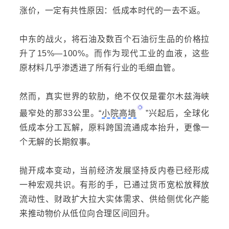
涨价，一定有共性原因：低成本时代的一去不返。
中东的战火，将石油及数百个石油衍生品的价格拉
升了15%—100%。而作为现代工业的血液，这些
原材料几乎渗透进了所有行业的毛细血管。
然而，真实世界的软肋，绝不仅仅是
霍尔木兹海峡
最窄处的那33公里。“
小院高墙
”兴起后，全球化
低成本分工瓦解，原料跨国流通成本抬升，更像一
个无解的长期叙事。
抛开成本变动，当前经济发展坚持反内卷已经形成
一种宏观共识。有形的手，已通过货币宽松
放
释放
流动性、财政扩大拉大实体需求、供给侧优化产能
来推动物价从低位向合理区间回升。