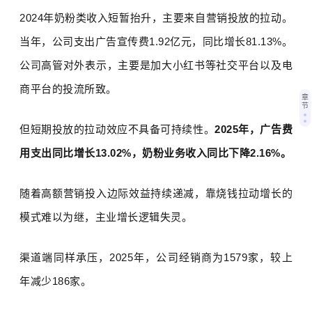
2024
年奶粉类收入短暂抬升，主要来自营销投放的拉动。
当年，公司支出广告宣传费
1.92
亿元，同比增长
81.13%
。
公司高管对外表示，主要是加大小红书等社交平台以及电
商平台的投流所致。
章
节
但短期投放的拉动效应不具备可持续性。
2025
年，广告费
用支出同比增长
13.02%
，奶粉业务收入同比下降
2.16%
。
随着高额营销投入边际效益持续递减，靠烧钱拉动增长的
模式难以为继，主业增长逻辑失灵。
渠道端同样承压，
2025
年，公司经销商为
1579
家，较上
年减少
186
家。