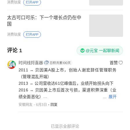
消费钛度
打开APP
太古可口可乐：下一个增长点仍在中
国
消费钛度
打开APP
评论
1
@元宝 一起聊新闻
时间线捋直器
首赞
2011 → 贝因美A股上市，创始人谢宏辞任管理职务
（管理混乱开端）
2013 → 公司营收达61亿峰值后，业绩开始拐头向下
2016 → 贝因美上市后首次亏损，渠道积弊深重（业
...
展开
绩全面恶化）
2018 → 创始人谢宏重返一线救火，但公司已积重难
安徽网友
6月3日
回复
返
2025.7 → 控股股东小贝大美申请预重整，深陷债务泥
潭（债务危机引爆）
已显示全部评论
2026.1 → 预重整方案获批，金华国资确定为唯一投资