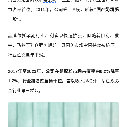
市占率首位。
2011
年，公司登上
A
股，斩获
“国产奶粉第
一股”。
品牌依托早期行业红利实现快速扩张，但随着
伊利
、蒙
牛、
飞鹤
等乳企强势崛起，贝因美市场空间持续被挤压，
行业位次连年下滑。
2017
年至
2023
年，公司在婴配粉市场占有率由
8.2%
降至
1.7%
，行业排名跌至第十位。
若以收入规模计，早已跌落
至行业第三梯队。