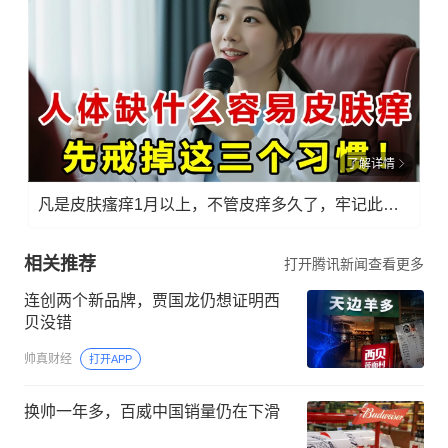
了解详情
凡是皮肤瘙痒1月以上，不管皮痒多久了，牢记此法，快！准！狠！
相关推荐
打开腾讯新闻查看更多
连创两个新品牌，贾国龙仍想证明西
贝没错
帅真财经
打开APP
换帅一年多，百威中国销量仍在下滑