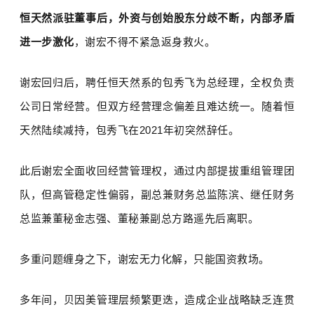
恒天然派驻董事后，外资与创始股东分歧不断，内部矛盾
进一步激化
，谢宏不得不紧急返身救火。
谢宏回归后，聘任恒天然系的包秀飞为总经理，全权负责
公司日常经营。但双方经营理念偏差且难达统一。随着恒
天然陆续减持，包秀飞在
2021
年初突然辞任。
此后谢宏全面收回经营管理权，通过内部提拔重组管理团
队，但高管稳定性偏弱，副总兼财务总监陈滨、继任财务
总监兼董秘金志强、董秘兼副总方路遥先后离职。
多重问题缠身之下，谢宏无力化解，只能国资救场。
多年间，贝因美管理层频繁更迭，造成企业战略缺乏连贯