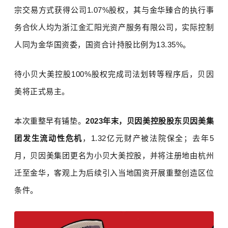
宗交易方式获得公司
1.07%
股权，其与金华臻合的执行事
务合伙人均为浙江金汇阳光资产服务有限公司，实际控制
人同为金华国资委，国资合计持股比例为
13.35%
。
待小贝大美控股
100%
股权完成司法划转等程序后，贝因
美将正式易主。
本次重整早有铺垫。
2023
年末，贝因美控股股东贝因美集
团发生流动性危机
，
1.32
亿元财产被法院保全；
去年
5
月，贝因美集团更名为小贝大美控股，并将注册地由杭州
迁至金华
，客观上为后续引入当地国资开展重整创造区位
条件。