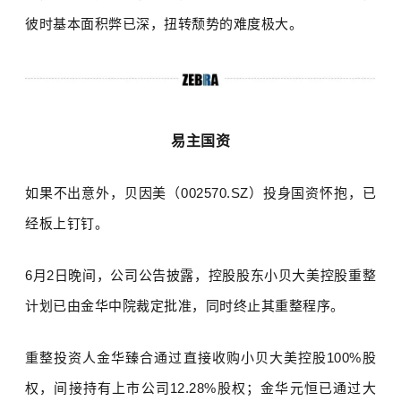
彼时基本面积弊已深，扭转颓势的难度极大。
易主国资
如果不出意外，贝因美（
002570.SZ
）投身国资怀抱，已
经板上钉钉。
6
月
2
日晚间，公司公告披露，控股股东小贝大美控股重整
计划已由金华中院裁定批准，同时终止其重整程序。
重整投资人金华臻合通过直接收购小贝大美控股
100%
股
权，间接持有上市公司
12.28%
股权；金华元恒已通过大