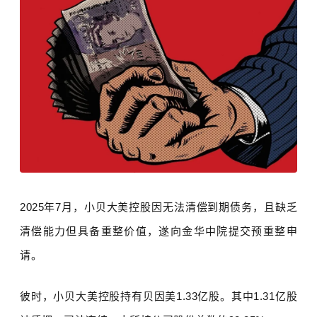
2025
年
7
月，小贝大美控股因无法清偿到期债务，且缺乏
清偿能力但具备重整价值，遂向金华中院提交预重整申
请。
彼时，小贝大美控股持有贝因美
1.33
亿股。其中
1.31
亿股