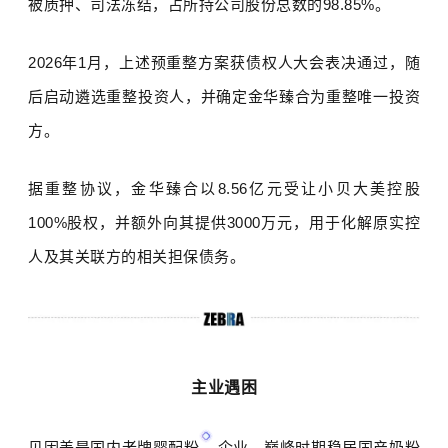
被质押、司法冻结，占所持公司股份总数的
98.85%
。
2026
年
1
月，上述预重整方案获债权人大会表决通过，随
后启动遴选重整投资人，并确定金华臻合为重整唯一投资
方。
据重整协议，金华臻合以
8.56
亿元受让小贝大美控股
100%
股权，并额外向其提供
3000
万元，用于化解原实控
人及其关联方的相关担保债务。
主业遇困
贝因美是国内老牌
婴配粉
企业。巅峰时期稳居国产奶粉