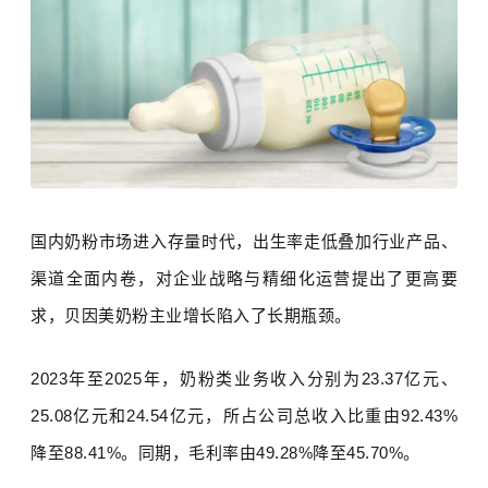
国内奶粉市场进入存量时代，出生率走低叠加行业产品、
渠道全面内卷，对企业战略与精细化运营提出了更高要
求，贝因美奶粉主业增长陷入了长期瓶颈。
2023
年至
2025
年，奶粉类业务收入分别为
23.37
亿元、
25.08
亿元和
24.54
亿元，所占公司总收入比重由
92.43%
降至
88.41%
。同期，毛利率由
49.28%
降至
45.70%
。