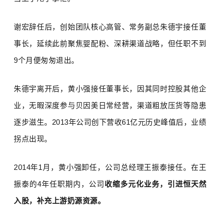
谢宏辞任后，创始团队核心高管、常务副总朱德宇接任董
事长，延续此前聚焦婴配粉、深耕渠道战略，但任职不到
9
个月便匆匆退出。
朱德宇离开后，黄小强接任董事长，因其同时控股其他企
业，无暇深度参与贝因美日常经营，渠道粗放压货等隐患
逐步滋生。
2013
年公司创下营收
61
亿元历史峰值后，业绩
拐点出现。
2014
年
1
月，黄小强卸任，公司总经理王振泰接任。在王
振泰的
4
年任职期内，公司
收缩多元化业务，引进恒天然
入股，补充上游奶源资源。