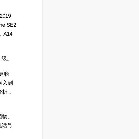
019
ne SE2
A14
持升级。
得更聪
动融入到
分析，
植物、
电话号