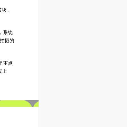
模块，
，系统
 拍摄的
是重点
候上