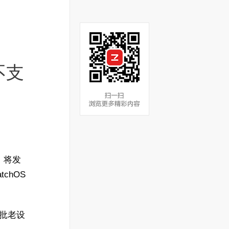
不支
会，将发
tchOS
大批老设