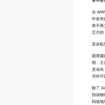
备将被
在 WW
年发布的 i
将不再
芯片的 
其余机型
据泄露的
明，主屏
灵动岛
另外可
除了 S
拍动物
码或地