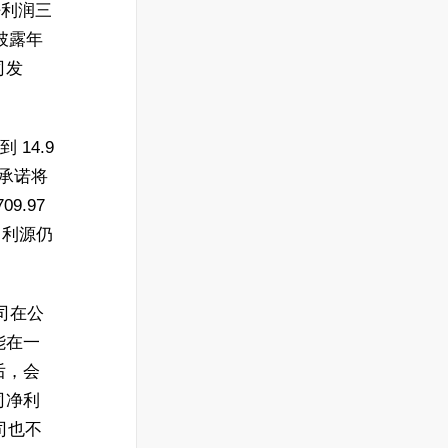
净利润三
披露年
司发
14.9
方承诺将
9.97
T 利源仍
司在公
能在一
后，会
司净利
司也不