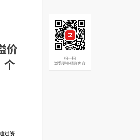
溢价
，个
源通过资