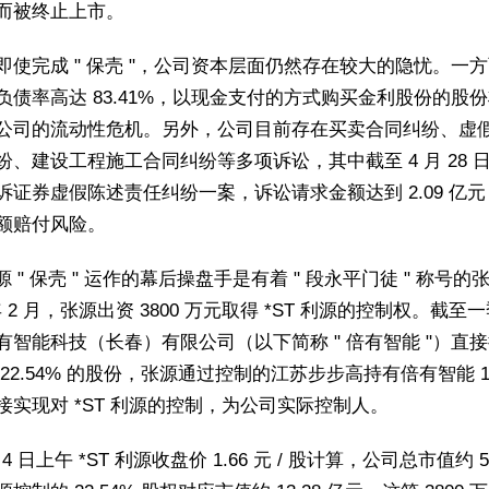
而被终止上市。
即使完成 " 保壳 "，公司资本层面仍然存在较大的隐忧。一
负债率高达 83.41%，以现金支付的方式购买金利股份的股
公司的流动性危机。另外，公司目前存在买卖合同纠纷、虚
纷、建设工程施工合同纠纷等多项诉讼，其中截至 4 月 28 
诉证券虚假陈述责任纠纷一案，诉讼请求金额达到 2.09 亿
额赔付风险。
利源 " 保壳 " 运作的幕后操盘手是有着 " 段永平门徒 " 称号的
 年 2 月，张源出资 3800 万元取得 *ST 利源的控制权。截至
有智能科技（长春）有限公司（以下简称 " 倍有智能 "）直
22.54% 的股份，张源通过控制的江苏步步高持有倍有智能 10
接实现对 *ST 利源的控制，为公司实际控制人。
月 4 日上午 *ST 利源收盘价 1.66 元 / 股计算，公司总市值约 58