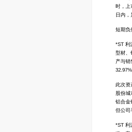
时，上
日内，累
短期负债
*ST
型材、
产与销售
32.9
此次资
股份城
铝合金
但公司毛
*ST