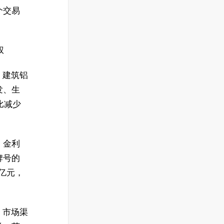
个交易
权
、建筑铝
发、生
同比减少
，金利
牌号的
 亿元，
、市场渠