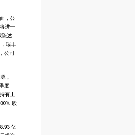
方面，公
份将进一
假陈述
日，瑞丰
元，公司
张源，
一季度
接持有上
0% 股
.93 亿