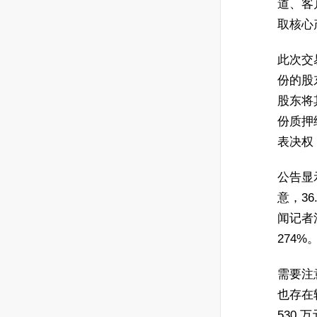
道、客
取核心
此次交
份的股
股东将
份质押
表决权
公告显
意，36
闻记者
274%
需要注
也存在
530