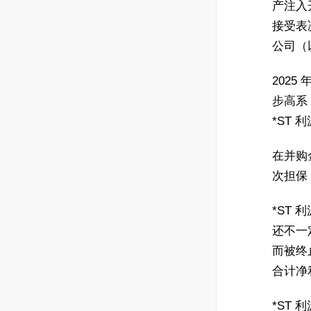
产注入
接受表
公司（
2025
步高系
*ST 
在并购
次担保
*ST
还不一
而被终
合计净利
*ST 