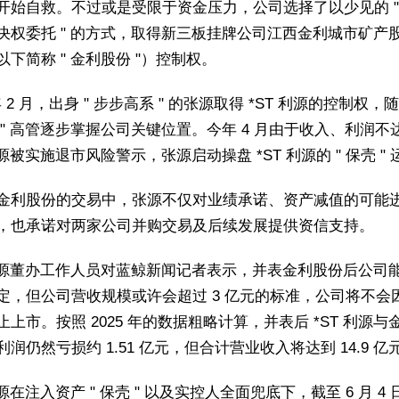
开始自救。不过或是受限于资金压力，公司选择了以少见的 " 
决权委托 " 的方式，取得新三板挂牌公司江西金利城市矿产
以下简称 " 金利股份 "）控制权。
 年 2 月，出身 " 步步高系 " 的张源取得 *ST 利源的控制权，随
 " 高管逐步掌握公司关键位置。今年 4 月由于收入、利润不
利源被实施退市风险警示，张源启动操盘 *ST 利源的 " 保壳 "
金利股份的交易中，张源不仅对业绩承诺、资产减值的可能
，也承诺对两家公司并购交易及后续发展提供资信支持。
 利源董办工作人员对蓝鲸新闻记者表示，并表金利股份后公司
定，但公司营收规模或许会超过 3 亿元的标准，公司将不会
止上市。按照 2025 年的数据粗略计算，并表后 *ST 利源与
润仍然亏损约 1.51 亿元，但合计营业收入将达到 14.9 亿
利源在注入资产 " 保壳 " 以及实控人全面兜底下，截至 6 月 4