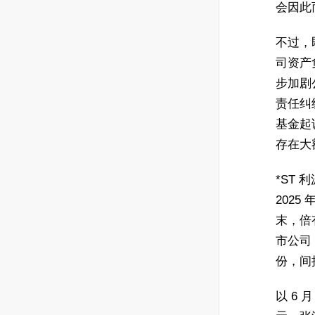
会因此
不过，
司资产
步加剧
责任纠
基金起
存在大
*ST 
2025
末，倍
市公司 
份，间
以 6 