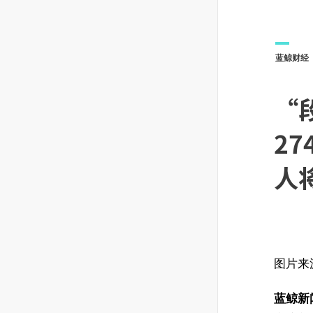
蓝鲸财经
“
2
人
图片来
蓝鲸新闻