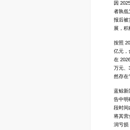
因 2
者孰低
报后被
展，积
按照 2
亿元，
在 20
万元、3
然存在
蓝鲸新
告中明
段时间
将其营
润亏损