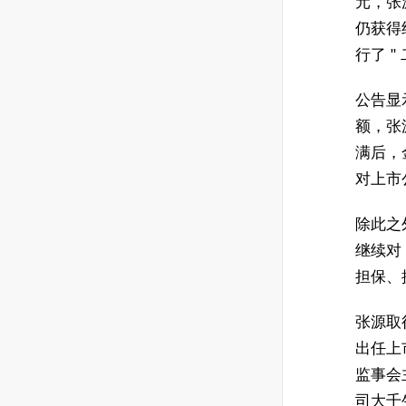
元，张源
仍获得
行了 "
公告显
额，张
满后，
对上市
除此之
继续对
担保、
张源取
出任上市
监事会
司大千