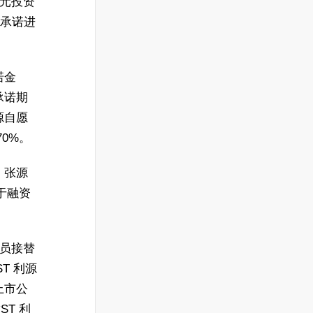
万元投资
绩承诺进
诺金
承诺期
源自愿
0%。
，张源
于融资
人员接替
T 利源
上市公
T 利