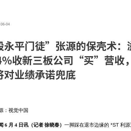
06-04
段永平门徒”张源的保壳术：
74%收新三板公司“买”营收
将对业绩承诺兜底
源：视觉中国
 6 月 4 日讯（记者 徐晓春）
一脚踩在退市边缘的 *ST 利