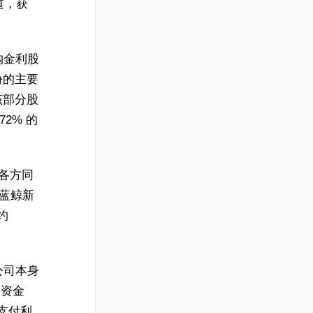
道，获
。
购金利股
份的主要
该部分股
2% 的
经各方同
。蓝鲸新
约
公司本身
币资金
司支付利