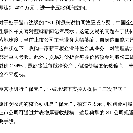
即达到 400 万元，进一步压缩利润空间。
对于处于退市边缘的 *ST 利源来说协同效应或存疑，中国企
理事长柏文喜对蓝鲸新闻记者表示，这笔交易的问题在于协
落地难度，当前上市公司主营业务大幅萎缩，自身造血能力
这种状态下，收购一家新三板企业并整合其业务，对管理能
都是巨大考验。此外，交易对价折合每股价格较金利股份二
溢价 274%，虽然接近每股净资产，但溢价幅度依然偏高，
险不容忽视。
营收进行 " 保壳 "，业绩承诺下实控人提供 " 二次兜底 "
 利源此次收购的核心动机是 " 保壳 "，柏文喜表示，收购金利
上市公司可通过并表增厚营收规模，这是典型的 ST 公司规
要手段。