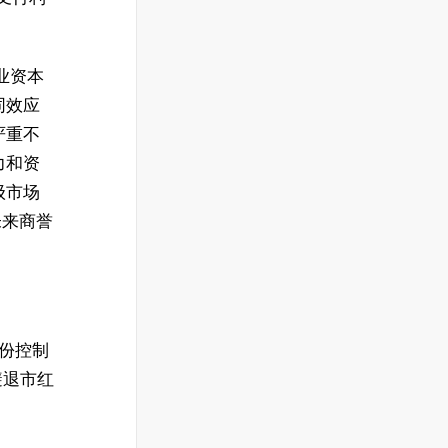
业资本
同效应
严重不
力和资
级市场
未来商誉
股份控制
避退市红