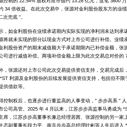
控制的 22.54% 股权对应市值约 13.28 亿元，这笔 3800 
约 34 倍收益。在此次交易中，张源对金利股份股东方的业
 二次兜底 "。
示，如金利股份在业绩承诺期内实际实现的净利润未达到承
源将就未实现的部分以现金方式对上市公司进行补偿。业绩
金利股份资产的期末减值额大于承诺期限内已补偿金额，张
公司进行减值补偿。两项补偿金额上限为此次交易总对价的 7
外，张源还对上市公司此次交易提供资信支持，交易完成后
 *ST 利源及金利股份的后续发展提供资信支持，包括但不限
提供借款等。
得控制权后，也逐步进行董监高的人事变动，" 步步高系 " 
公司高管。2025 年 4 月以来，江苏步步高监事马勇成为 *S
主席，江苏步步高董事长兼总经理居茜、张源控制的另一家
生态副董事长段力平、南京步步高总经理叶彬等人先后进入 *S