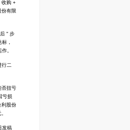
收购 +
股份有限
后 " 步
达标，
 运作。
进行二
能否扭亏
因亏损
金利股份
元。
 日发稿