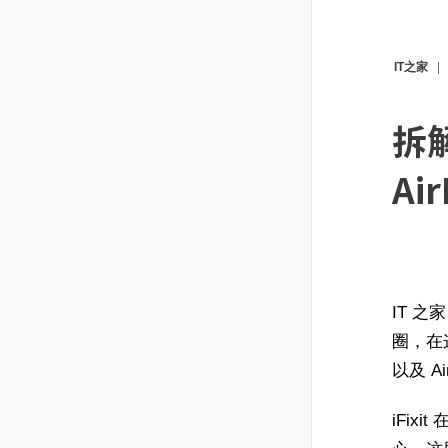
IT之家
拆解
Ai
IT 之
圈，在这里
以及 A
iFi