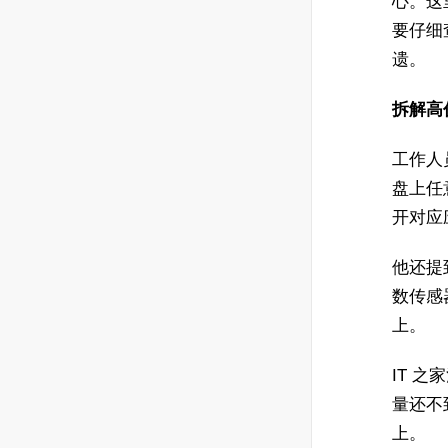
心。这
要仔细
遗。
拆解高仿 A
工作人
盘上任
开对应
他还提
数传感
上。
IT 
量还不
上。