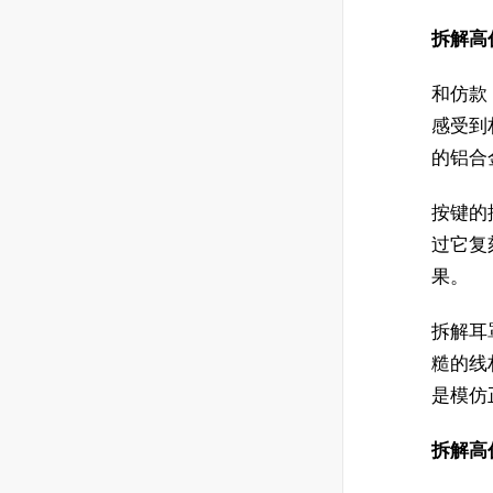
拆解高仿 
和仿款 
感受到
的铝合
按键的
过它复
果。
拆解耳
糙的线
是模仿
拆解高仿 