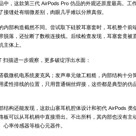
中，这款第三代 AirPods Pro 仿品的外观还原度最高。工
了接缝处有细微差别，肉眼几乎难以分辨真假。
的内部构造截然不同。尝试取下硅胶耳塞套时，耳机整个前
带脱落，还扯断了数根连接线。后续检查发现，耳塞套竟被
机主体上。
CT 扫描进一步观察，更多破绽浮出水面：
搭载微机电系统麦克风；发声单元做工粗糙，内部结构十分
用柔性排线的位置，只用普通铜丝焊接，这些都是典型的仿
部结构还能发现，这款山寨耳机腔体设计和初代 AirPods 类
路板可以从耳机柄中直接滑出。不出所料，其内部也没有主
、心率传感器等核心元器件。