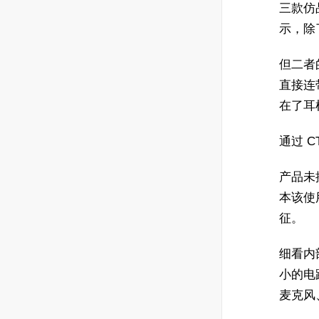
三款仿品
示，除
但二者
直接连
在了耳
通过 
产品未
本该使
征。
细看内
小的电
麦克风