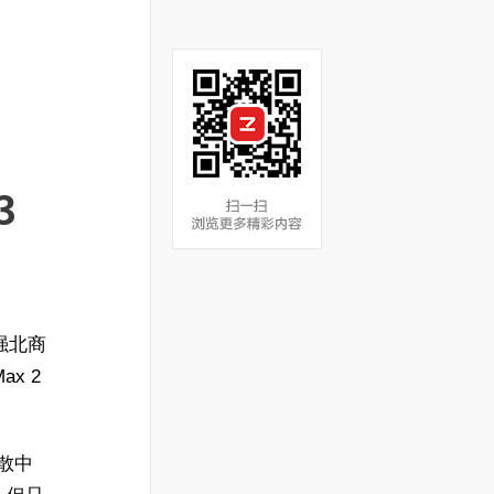
、
3
华强北商
ax 2
集散中