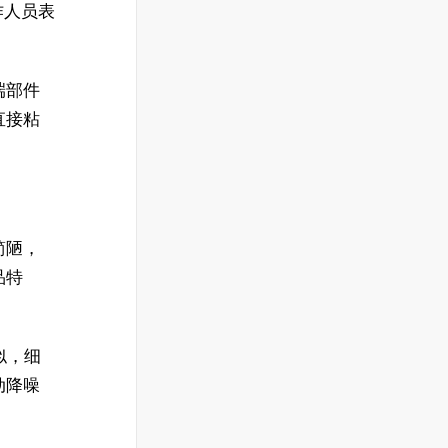
作人员表
端部件
直接粘
简陋，
品特
似，细
动降噪