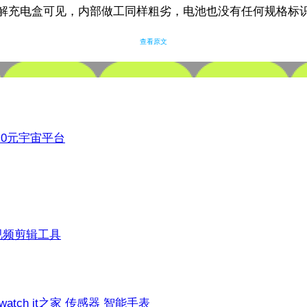
解充电盒可见，内部做工同样粗劣，电池也没有任何规格标
查看原文
3.0元宇宙平台
视频剪辑工具
 watch
it之家
传感器
智能手表