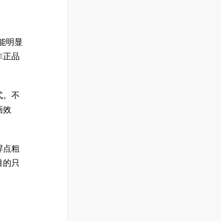
就能明显
非正品
式。不
画效
焊点粗
目的只