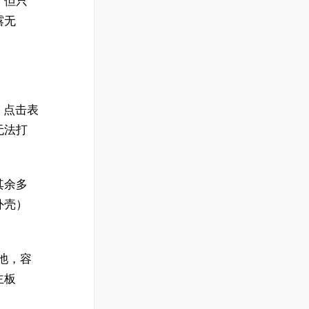
，但只
露无
，点击表
无法打
其余多
外壳）
电池，容
主板