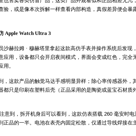
里也售卖各类仿冒产品，这类产品外观看似和正品相差无几
查验，或是像本次拆解一样查看内部构造，真假差异便会暴
pple Watch Ultra 3
员沙赫拉姆 · 穆赫塔里拿起这款高仿手表并操作系统后发现
意应用，设备都只会开启夜间模式，界面会变成红色，完全
应用。
到，这款产品的触觉马达手感明显异样；除心率传感器外，
器都只是印刷在塑料后壳（正品采用的是陶瓷或蓝宝石材质
之家注意到，拆开机身后可以看到，这款仿表搭载 260 毫安时
到正品的一半。电池在表壳内固定松散，仅通过导线焊接在