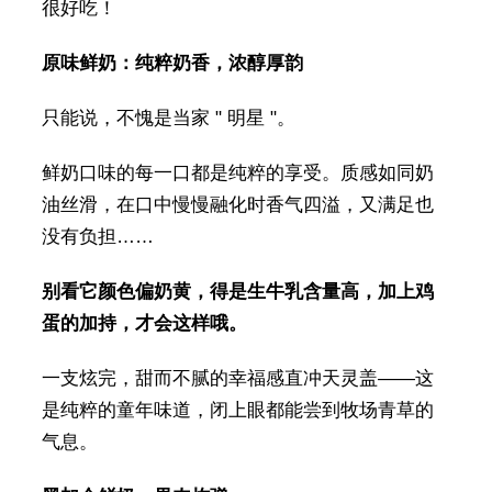
很好吃！
原味鲜奶：纯粹奶香，浓醇厚韵
只能说，不愧是当家 " 明星 "。
鲜奶口味的每一口都是纯粹的享受。质感如同奶
油丝滑，在口中慢慢融化时香气四溢，又满足也
没有负担……
别看它颜色偏奶黄，得是生牛乳含量高，加上鸡
蛋的加持，才会这样哦。
一支炫完，甜而不腻的幸福感直冲天灵盖——这
是纯粹的童年味道，闭上眼都能尝到牧场青草的
气息。