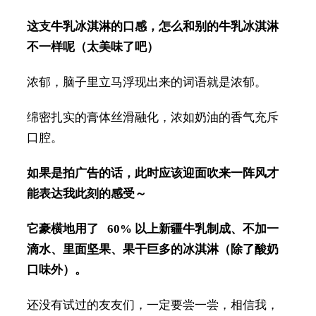
这支牛乳冰淇淋的口感，怎么和别的牛乳冰淇淋
不一样呢
（太美味了吧）
浓郁，脑子里立马浮现出来的词语就是浓郁。
绵密扎实的膏体丝滑融化，浓如奶油的香气充斥
口腔。
如果是拍广告的话，此时应该迎面吹来一阵风才
能表达我此刻的感受～
它豪横地用了 60% 以上新疆牛乳制成、不加一
滴水、里面坚果、果干巨多的冰淇淋（除了酸奶
口味外）。
还没有试过的友友们，一定要尝一尝，相信我，