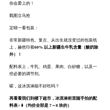
你会爱上的！
戳图立马抢
定睛一看包装：
非常新疆特色、复古、从出生就没变过的包装纸
上，赫然印着
60% 以上
新疆生牛乳
含量（酸奶除
外）！
配料表上，牛乳、鸡蛋、果肉、白砂糖，以及一
些必要的调节剂。
嚯，这冰淇淋能不好吃吗？
再看看我们到楼下超市，冰淇淋柜里随手拍的配
料表‍♂️⬇️（均价全部是 7～8 块的）