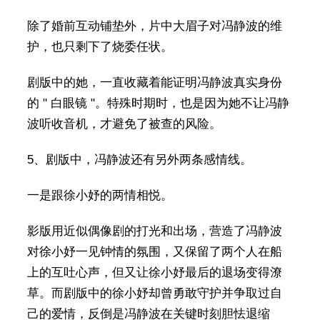
除了婚前互动铺垫外，片中大眉子对冯静波的维
护，也只剩下了烧委任状。
剧版中的她，一直收藏着能证明冯静波真实身份
的 " 白眼镜 "。特殊时期时，也是因为她不让冯静
波听收音机，才避免了被查的风险。
5、剧版中，冯静波还有另外两条感情线。
一是跟徐小妤的两情相悦。
影版用近似偶像剧的打光和出场，营造了冯静波
对徐小妤一见钟情的氛围，又保留了两个人在船
上的互吐心声，但又让徐小妤最后的退场变得潦
草。而剧版中的徐小妤却曾勇敢守护并争取过自
己的爱情，反倒是冯静波在关键时刻胆怯退缩