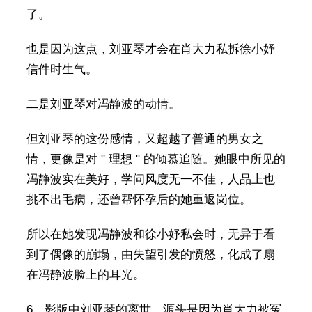
了。
也是因为这点，刘亚琴才会在肖大力私拆徐小妤
信件时生气。
二是刘亚琴对冯静波的动情。
但刘亚琴的这份感情，又超越了普通的男女之
情，更像是对 " 理想 " 的倾慕追随。她眼中所见的
冯静波实在美好，学问风度无一不佳，人品上也
挑不出毛病，还曾帮怀孕后的她重返岗位。
所以在她发现冯静波和徐小妤私会时，无异于看
到了偶像的崩塌，由失望引发的愤怒，化成了扇
在冯静波脸上的耳光。
6、影版中刘亚琴的离世，源头是因为肖大力被冤