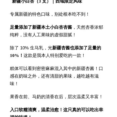
新疆小白杏（3 支）｜西域限定风味
专属新疆的特色口味，别处根本吃不到！
足量添加了新疆本土小白杏杏酱
，天然杏香浓郁
纯粹，没有人工果味的虚假甜腻！
除了 10% 生马乳，光
新疆杏酱也添加了足量的
10%！
这款是我本人特别爱吃的一款！
糕体可以看到密密麻麻混入其中的新疆杏酱！口
感在奶味之外，还有清甜的果味，越吃越有滋
味！
果香在前、马奶的清香在后，层次温柔又丰富！
入口软糯清爽，温柔治愈！这只真的可以吃出幸