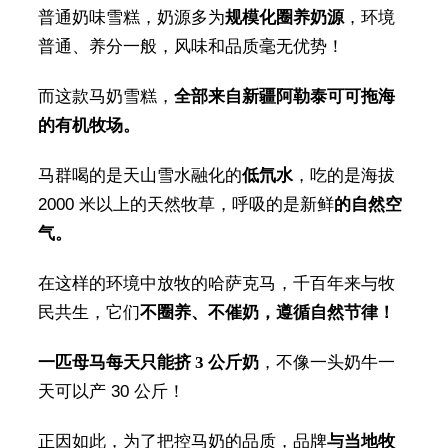
普通奶味雪糕，奶源多为
规模化圈养奶源
，环境
普通、养分一般，风味和品质毫无优势！
而这款马奶雪糕，
全部来自新疆阿勒泰可可拖海
的有机牧场。
马群喝的是天山雪水融化的
低氘水
，吃的是海拔
2000 米以上的天然牧草，呼吸的是新鲜
的自然空
气。
在这样的环境中放牧的哈萨克马，千百年来与牧
民共生，它们
不圈养、不催奶，遵循自然节律！
一匹母马每天只能挤 3 公斤奶
，不像一头奶牛一
天可以产 30 公斤！
正因如此，为了把控马奶的品质，品牌
与当地牧