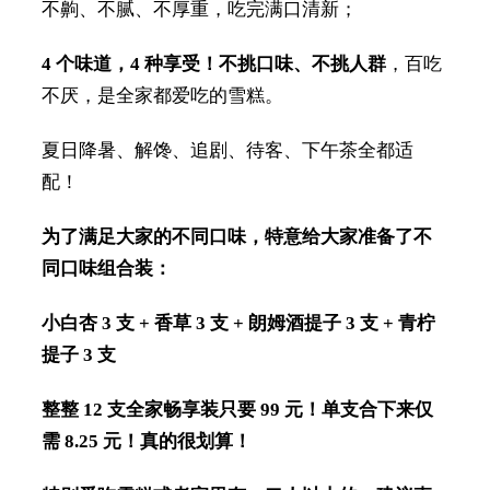
不齁、不腻、不厚重，吃完满口清新；
4 个味道，4 种享受！不挑口味、不挑人群
，百吃
不厌，是全家都爱吃的雪糕。
夏日降暑、解馋、追剧、待客、下午茶全都适
配！
为了满足大家的不同口味，特意给大家准备了不
同口味组合装：
小白杏 3 支 + 香草 3 支 + 朗姆酒提子 3 支 + 青柠
提子 3 支
整整 12 支全家畅享装只要 99 元！单支合下来仅
需 8.25 元！真的很划算！