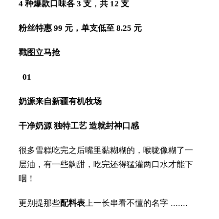
4 种爆款口味各 3 支
，
共 12 支
粉丝特惠 99 元，单支低至 8.25 元
戳图立马抢
01
奶源来自新疆有机牧场
干净奶源 独特工艺 造就封神口感
很多雪糕吃完之后嘴里黏糊糊的，喉咙像糊了一
层油，有一些齁甜，吃完还得猛灌两口水才能下
咽！
更别提那些
配料表
上一长串看不懂的名字 .......