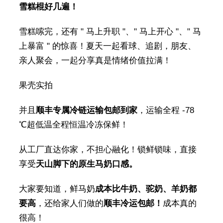
雪糕棍好几遍！
雪糕嗦完，还有 " 马上升职 "、" 马上开心 "、" 马
上暴富 " 的惊喜！夏天一起看球、追剧，朋友、
亲人聚会，一起分享真是情绪价值拉满！
果壳实拍
并且
顺丰专属冷链运输包邮到家
，运输全程 -78
℃超低温全程恒温冷冻保鲜！
从工厂直达你家，不担心融化！锁鲜锁味，直接
享受
天山脚下的原生马奶口感。
大家要知道，鲜马奶
成本比牛奶、驼奶、羊奶都
要高
，还给家人们做的
顺丰冷运包邮！
成本真的
很高！