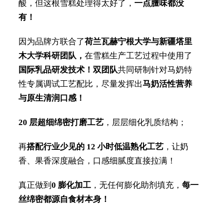
酸，但这根雪糕处理得太好了，
一点膻味都没
有！
因为品牌方联合了
荷兰瓦赫宁根大学与新疆塔里
木大学科研团队，
在雪糕生产工艺过程中使用了
国际
乳品研发技术！双团队
共同研制针对马奶特
性专属调试工艺配比，尽量发挥出
马奶活性营养
与原生清润口感！
20 层超细绵密打磨工艺
，层层细化乳质结构；
再
搭配行业少见的 12 小时低温熟化工艺
，让奶
香、果香深度融合，口感细腻度直接拉满！
真正做到
0 膨化加工
，无任何膨化助剂填充，
每一
丝绵密都源自食材本身！