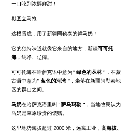
一口吃到浓醇鲜甜！
戳图立马抢
这根雪糕，用了新疆阿勒泰的鲜马奶！
它的独特味道就像它来自的地方，新疆
可可托
海
，纯净、辽阔。
可可托海在哈萨克语中意为
" 绿色的丛林 "
，在蒙
古语中意为
" 蓝色的河湾 "
，坐落在新疆阿勒泰地
区的群山之间。
马奶
在哈萨克语里叫
" 萨乌玛勒 "
，当地牧民认为
马奶是草原珍贵的馈赠。
这里地势海拔超过 2000 米，远离工业，
高海拔、