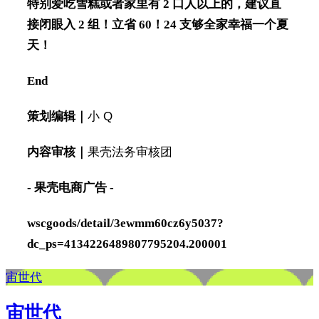
特别爱吃雪糕或者家里有 2 口人以上的，建议直
接闭眼入 2 组！
立省 60！
24 支够全家幸福一个夏
天！
End
策划编辑｜
小 Q
内容审核｜
果壳法务审核团
- 果壳电商广告 -
wscgoods/detail/3ewmm60cz6y5037?
dc_ps=4134226489807795204.200001
宙世代
宙世代