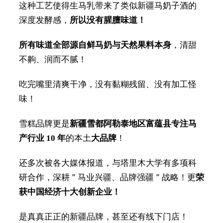
这种工艺使得生马乳带来了类似新疆马奶子酒的
深度发酵感，
所以没有腥膻味道！
所有味道全部源自鲜马奶与天然果料本身
，清甜
不齁、润而不腻！
吃完嘴里清爽干净，没有黏糊残留、没有加工怪
味！
雪糕品牌更是
新疆雪都阿勒泰地区富蕴县专注马
产行业 10 年
的本土
大品牌
！
还多次被各大媒体报道，与塔里木大学有多项科
研合作，深耕 " 马业兴疆、品牌强疆 " 战略！更
荣
获中国经济十大创新企业！
是真真正正的新疆品牌，甚至还有线下门店！