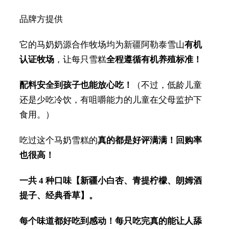
品牌方提供
它的马奶奶源合作牧场均为新疆阿勒泰雪山
有机
认证牧场
，让每只雪糕
全程遵循有机养殖标准！
配料安全到孩子也能放心吃！
（不过，低龄儿童
还是少吃冷饮，有咀嚼能力的儿童在父母监护下
食用。）
吃过这个马奶雪糕的
真的都是好评满满！回购率
也很高！
一共 4 种口味【
新疆小白杏、青提柠檬、朗姆酒
提子、经典香草】。
每个味道都好吃到感动！每只吃完真的能让人舔