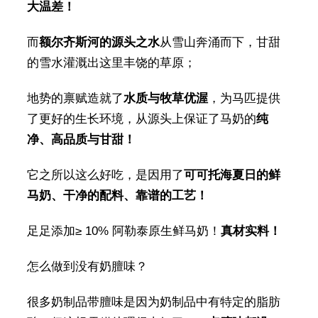
大温差！
而
额尔齐斯河的源头之水
从雪山奔涌而下，甘甜
的雪水灌溉出这里丰饶的草原；
地势的禀赋造就了
水质与牧草优渥
，为马匹提供
了更好的生长环境，从源头上保证了马奶的
纯
净、高品质与甘甜！
它之所以这么好吃，是因用了
可可托海夏日的鲜
马奶、干净的配料、靠谱的工艺！
足足添加≥ 10% 阿勒泰原生鲜马奶！
真材实料！
怎么做到没有奶膻味？
很多奶制品带膻味是因为奶制品中有特定的脂肪