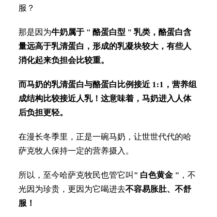
服？
那是因为
牛奶属于 " 酪蛋白型 " 乳类，酪蛋白含
量远高于乳清蛋白，形成的乳凝块较大，有些人
消化起来负担会比较重。
而马奶的乳清蛋白与酪蛋白比例接近 1:1，营养组
成结构比较接近人乳！这意味着，马奶进入
人体
后负担更轻。
在漫长冬季里，正是一碗马奶，让世世代代的哈
萨克牧人保持一定的营养摄入。
所以，至今哈萨克牧民也管它叫
" 白色黄金 "
，不
光因为珍贵，更因为它喝进去
不容易胀肚、不舒
服！