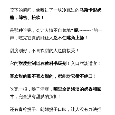
咬下的瞬间，像咬进了一块冷藏过的
马斯卡彭奶
酪
，
绵密、松软！
是那种吃完，会让人情不自禁地
" 嗯 ~~~~~"
的一
声，吃完它真的能让人
忍不住嘴角上扬！
甜度刚好，不喜欢甜的人也能接受！
它的
甜度控制
堪称
教科书级别！
入口甜淡适宜！
喜欢甜的跟不喜欢甜的，都能对它赞不绝口！
吃完一根，嗓子清爽，
嘴里全是淡淡的奶香和回
甘
，完全没有甜腻的负担！
还有青柠提子、朗姆提子口味，让人没有办法拒