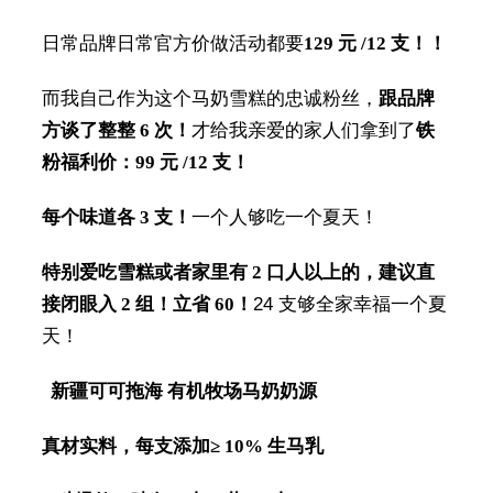
日常品牌日常官方价做活动都要
129 元 /12 支！！
而我自己作为这个马奶雪糕的忠诚粉丝，
跟品牌
方谈了整整 6 次！
才给我亲爱的家人们拿到了
铁
粉福利价：99 元 /12 支！
每个味道各 3 支！
一个人够吃一个夏天！
特别爱吃雪糕或者家里有 2 口人以上的，建议直
接闭眼入 2 组！
立省 60！
24 支够全家幸福一个夏
天！
新疆可可拖海 有机牧场马奶奶源
真材实料，每支添加≥ 10% 生马乳