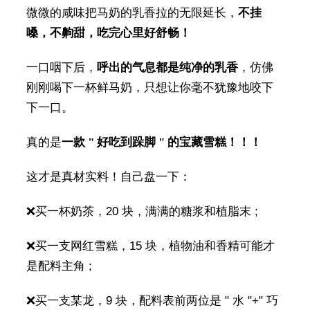
微微的咸味把马奶的乳香拉的无限延长，
不挂
嗓，不齁甜，吃完心里好舒畅！
一口咽下后，
呼出的气息都是纯净的乳香
，仿佛
刚刚喝下一杯鲜马奶，只想让你毫不犹豫地咬下
下一口。
真的是
一款 " 好吃到跺脚 " 的宝藏雪糕！！！
这才是真材实料！自己盘一下：
❌买一杯奶茶，20 块，满满的糖浆和植脂末 ;
❌买一支网红雪糕，15 块，植物油和香精可能才
是配料主角 ;
❌买一支某龙，9 块，配料表前两位是 " 水 "+" 巧