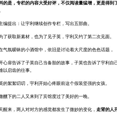
料的是，专栏的内容大受好评，不仅阅读量猛增，更是得到
。
主编提出：让宇利继续创作专栏，写出五部曲。
为了获取新素材，也为了见子英，宇利又约了第二次见面。
在气氛暧昧的小酒馆中，依旧是讨论着大尺度的色色话题，
开心扉告诉了子英自己当备胎的故事，子英也告诉了宇利自
难以启齿的往事。
英的絮絮叨叨，宇利开始心疼眼前这个假装坚强的女孩。
微醺下的二人又来到了宾馆度过了美好的一晚。
天醒来，两人对对方的感觉都发生了微妙的变化，
走肾的人