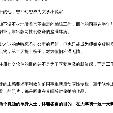
十的他，曾经幻想成为文学小说家，
却不温不火地做着言不由衷的编辑工作，而他的同事在半年
创业，靠出版两性刊物赚的盆满钵满。
实木讷的他暗恋着办公室的师姐，但也只能成为师姐空虚时
玩物，第二天提上裤子，对方依旧冷漠无情。
注册社交软件的目的并不是为了享受刺激的新鲜感，而是工
硬的主编要求宇利效仿前同事重新启动两性专栏，至于软件
看上的照片，都是同事在其喝醉时偷拍的作品。
两个孤独的单身人士，怀着各自的目的，在大年初一这一天