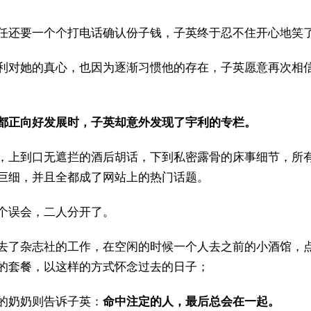
任还要一个个打电话确认份子钱，子英终于忍不住开心地笑
利对她的真心，也因为逐渐习惯他的存在，子英愿意再次相
都正向好发展时，子英却意外发现了宇利的专栏。
，上到口无遮拦的酒后胡话，下到私密露骨的床事细节，所
巨细，并且全都成了网站上的热门话题。
个误会，二人分开了。
去了杂志社的工作，在空闲的时候一个人去之前的小酒馆，
的套餐，以这样的方式怀念过去的日子；
的奶奶则告诉子英：
命中注定的人，最后总会在一起。