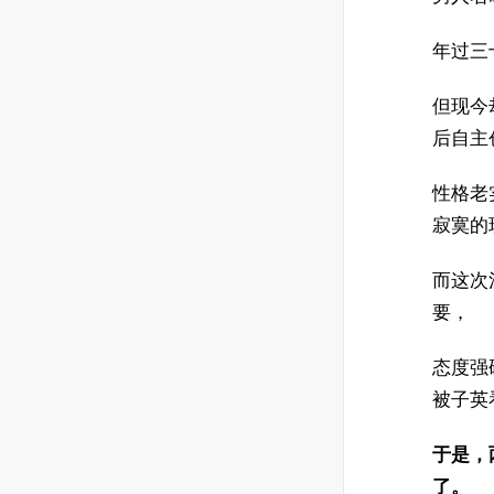
年过三
但现今
后自主
性格老
寂寞的
而这次
要，
态度强
被子英
于是，
了。