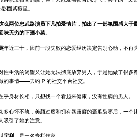
，韩影圈紫薇星。
这么两位忠武路演员下凡拍爱情片，拍出了一部氛围感大于
回味无穷的下酒小菜。
英
年近三十，因前一段失败的恋爱经历决定告别心动，不再
对性生活的渴望又让她无法彻底放弃男人，于是她做了很多
做的事情——去约 P 的社交平台社交。
在乎身材长相，只想找一个看起来健康，没有性病的男人。
众多心怀不轨，美颜过度和拥有暴露癖的歪瓜裂枣后，一个
人吸引了她的注意。
叫
宇
利
，是一名专栏作家。