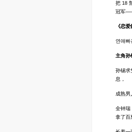
把 1
冠军—
《恋爱
연애빠
主角孙
孙锡求
息，
成熟男
全钟瑞
拿了百
长着一