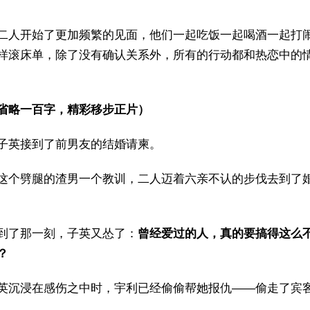
二人开始了更加频繁的见面，他们一起吃饭一起喝酒一起打
样滚床单，除了没有确认关系外，所有的行动都和热恋中的
省略一百字，精彩移步正片）
子英接到了前男友的结婚请柬。
这个劈腿的渣男一个教训，二人迈着六亲不认的步伐去到了
到了那一刻，子英又怂了：
曾经爱过的人，真的要搞得这么
？
英沉浸在感伤之中时，宇利已经偷偷帮她报仇——偷走了宾