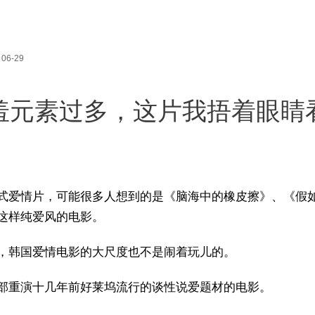
06-29
羞元素过多，这片我捂着眼睛
式爱情片，可能很多人想到的是《脑海中的橡皮擦》、《假
这样纯爱风的电影。
，韩国爱情电影的大尺度也不是闹着玩儿的。
部重演十几年前好莱坞流行的谈性说爱题材的电影。