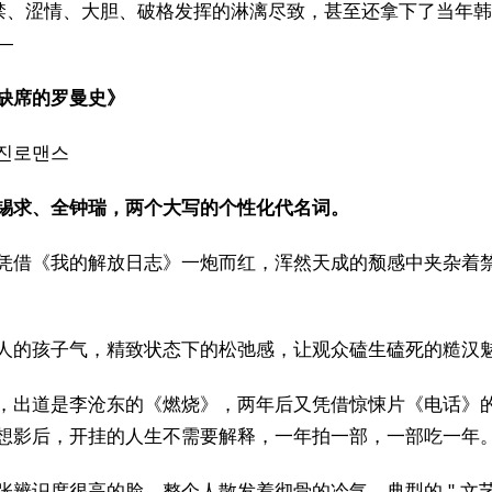
8 禁、涩情、大胆、破格发挥的淋漓尽致，甚至还拿下了当年
—
缺席的罗曼史》
진로맨스
锡求、全钟瑞，两个大写的个性化代名词。
凭借《我的解放日志》一炮而红，浑然天成的颓感中夹杂着
人的孩子气，精致状态下的松弛感，让观众磕生磕死的糙汉
，出道是李沧东的《燃烧》，两年后又凭借惊悚片《电话》
想影后，开挂的人生不需要解释，一年拍一部，一部吃一年
张辨识度很高的脸，整个人散发着彻骨的冷气，典型的 " 文