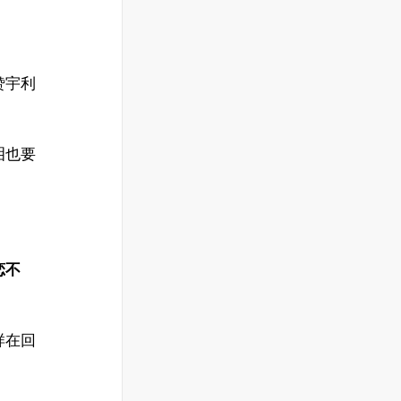
赞宇利
泪也要
恋不
样在回