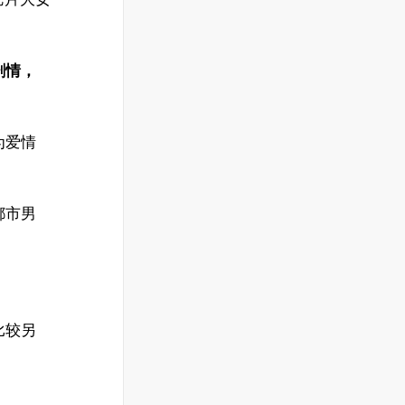
剧情，
为爱情
都市男
比较另