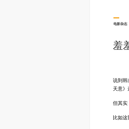
电影杂志
羞
说到韩
天意》
但其实
比如这