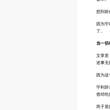
想到前
因为宇
了。
当一切
文章里
述事无
因为这
宇利辞
曾经吃
而子英