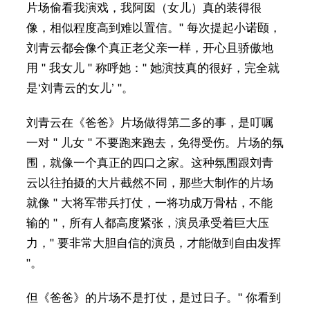
片场偷看我演戏，我阿囡（女儿）真的装得很
像，相似程度高到难以置信。" 每次提起小诺颐，
刘青云都会像个真正老父亲一样，开心且骄傲地
用 " 我女儿 " 称呼她：" 她演技真的很好，完全就
是‘刘青云的女儿’ "。
刘青云在《爸爸》片场做得第二多的事，是叮嘱
一对 " 儿女 " 不要跑来跑去，免得受伤。片场的氛
围，就像一个真正的四口之家。这种氛围跟刘青
云以往拍摄的大片截然不同，那些大制作的片场
就像 " 大将军带兵打仗，一将功成万骨枯，不能
输的 "，所有人都高度紧张，演员承受着巨大压
力，" 要非常大胆自信的演员，才能做到自由发挥
"。
但《爸爸》的片场不是打仗，是过日子。" 你看到