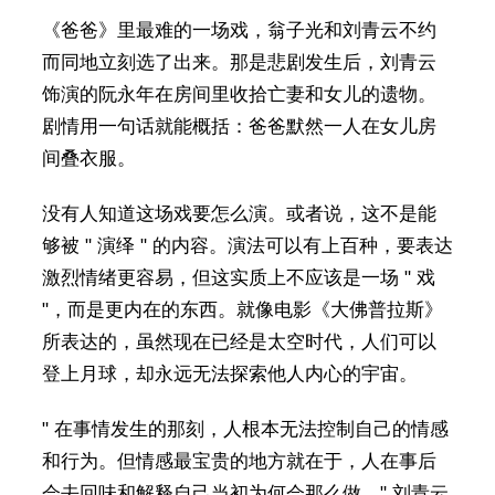
《爸爸》里最难的一场戏，翁子光和刘青云不约
而同地立刻选了出来。那是悲剧发生后，刘青云
饰演的阮永年在房间里收拾亡妻和女儿的遗物。
剧情用一句话就能概括：爸爸默然一人在女儿房
间叠衣服。
没有人知道这场戏要怎么演。或者说，这不是能
够被 " 演绎 " 的内容。演法可以有上百种，要表达
激烈情绪更容易，但这实质上不应该是一场 " 戏
"，而是更内在的东西。就像电影《大佛普拉斯》
所表达的，虽然现在已经是太空时代，人们可以
登上月球，却永远无法探索他人内心的宇宙。
" 在事情发生的那刻，人根本无法控制自己的情感
和行为。但情感最宝贵的地方就在于，人在事后
会去回味和解释自己当初为何会那么做。" 刘青云