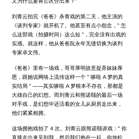
又为什么要将它区分出来？"
刘青云拍完《爸爸》杀青戏的第二天，他主演的
《谈判专家》就开机了。他甚至有点小怨念，" 怎
么这部戏（拍摄时间）这么短 "，完全没有出戏的
实感。就这样，他从爸爸阮永年无缝切换为谈判
专家卓文伟。
《爸爸》里有一场戏，哥哥厚明故意捉弄妹妹厚
恩，跟她说网络上流传这样一个 " 哆啦 A 梦的真
实结局 " ——其实哆啦 A 梦根本不存在，那都是
大雄自己的幻想。而刘青云和熊诺颐的最后一场
对手戏，是幻想中还活着的女儿从厨房走出来，
他们紧紧相拥。
这场拥抱戏拍了 4 次。刘青云跟熊诺颐讲戏：" 你
直接走出来见到我，然后我们抱在一起，你放松