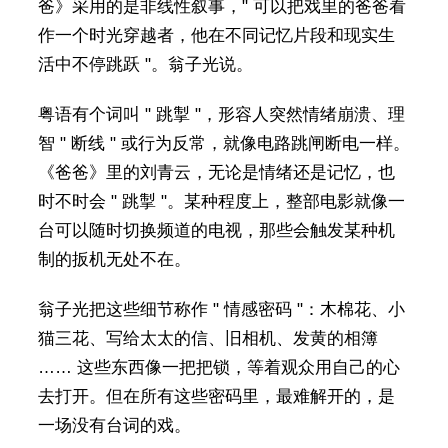
爸》采用的是非线性叙事，" 可以把戏里的爸爸看
作一个时光穿越者，他在不同记忆片段和现实生
活中不停跳跃 "。翁子光说。
粤语有个词叫 " 跳掣 "，形容人突然情绪崩溃、理
智 " 断线 " 或行为反常，就像电路跳闸断电一样。
《爸爸》里的刘青云，无论是情绪还是记忆，也
时不时会 " 跳掣 "。某种程度上，整部电影就像一
台可以随时切换频道的电视，那些会触发某种机
制的扳机无处不在。
翁子光把这些细节称作 " 情感密码 "：木棉花、小
猫三花、写给太太的信、旧相机、发黄的相簿
…… 这些东西像一把把锁，等着观众用自己的心
去打开。但在所有这些密码里，最难解开的，是
一场没有台词的戏。