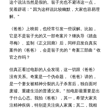
这个说法当然是假的。翁子光也不避讳这一点，
笑着辟谣：" 因为这样说比较幽默，大家也容易理
解。"
《爸爸》上映前，也经常引发一些误解。比如，
它是不是翁子光的又一部奇案片？继执导《踏血
寻梅》、监制《正义回廊》后，同样启发自真实
案件的《爸爸》，会是翁子光的 " 奇案三部曲 " 收
官之作吗？
但真正看过电影的人会发现，这一切跟《爸爸》
没有关系。奇案是一个伪命题，《爸爸》讲的，
是一个妻女被精神分裂的儿子杀害后，独自面对
废墟、重建生活的普通父亲。" 拍电影最重要是出
于什么心态。我拍《爸爸》，其一，希望大家关
注精神疾病，特别是关注病人家属；其二，我相