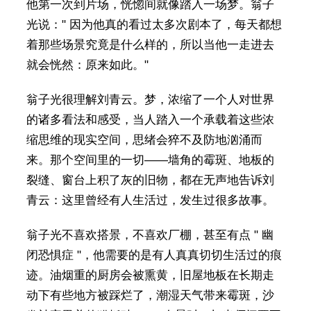
他第一次到片场，恍惚间就像踏入一场梦。翁子
光说：" 因为他真的看过太多次剧本了，每天都想
着那些场景究竟是什么样的，所以当他一走进去
就会恍然：原来如此。"
翁子光很理解刘青云。梦，浓缩了一个人对世界
的诸多看法和感受，当人踏入一个承载着这些浓
缩思维的现实空间，思绪会猝不及防地汹涌而
来。那个空间里的一切——墙角的霉斑、地板的
裂缝、窗台上积了灰的旧物，都在无声地告诉刘
青云：这里曾经有人生活过，发生过很多故事。
翁子光不喜欢搭景，不喜欢厂棚，甚至有点 " 幽
闭恐惧症 "，他需要的是有人真真切切生活过的痕
迹。油烟重的厨房会被熏黄，旧屋地板在长期走
动下有些地方被踩烂了，潮湿天气带来霉斑，沙