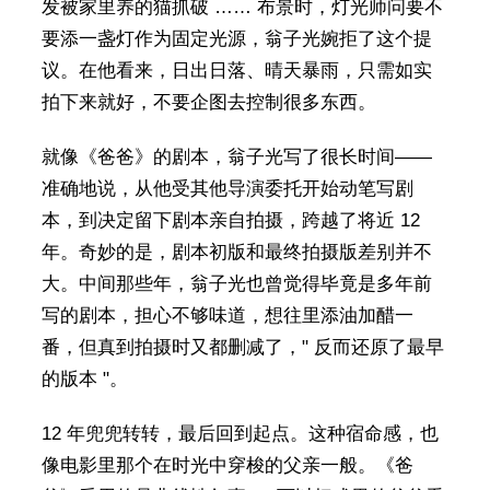
发被家里养的猫抓破 …… 布景时，灯光师问要不
要添一盏灯作为固定光源，翁子光婉拒了这个提
议。在他看来，日出日落、晴天暴雨，只需如实
拍下来就好，不要企图去控制很多东西。
就像《爸爸》的剧本，翁子光写了很长时间——
准确地说，从他受其他导演委托开始动笔写剧
本，到决定留下剧本亲自拍摄，跨越了将近 12
年。奇妙的是，剧本初版和最终拍摄版差别并不
大。中间那些年，翁子光也曾觉得毕竟是多年前
写的剧本，担心不够味道，想往里添油加醋一
番，但真到拍摄时又都删减了，" 反而还原了最早
的版本 "。
12 年兜兜转转，最后回到起点。这种宿命感，也
像电影里那个在时光中穿梭的父亲一般。《爸