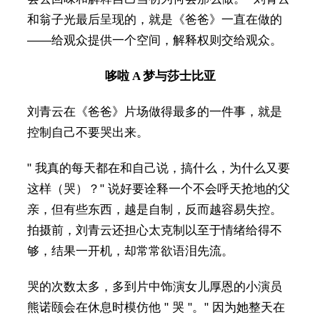
和翁子光最后呈现的，就是《爸爸》一直在做的
——给观众提供一个空间，解释权则交给观众。
哆啦 A 梦与莎士比亚
刘青云在《爸爸》片场做得最多的一件事，就是
控制自己不要哭出来。
" 我真的每天都在和自己说，搞什么，为什么又要
这样（哭）？" 说好要诠释一个不会呼天抢地的父
亲，但有些东西，越是自制，反而越容易失控。
拍摄前，刘青云还担心太克制以至于情绪给得不
够，结果一开机，却常常欲语泪先流。
哭的次数太多，多到片中饰演女儿厚恩的小演员
熊诺颐会在休息时模仿他 " 哭 "。" 因为她整天在