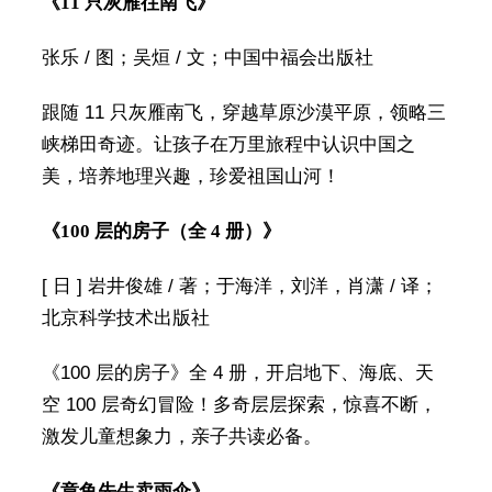
《11 只灰雁往南飞》
张乐 / 图；吴烜 / 文；中国中福会出版社
跟随 11 只灰雁南飞，穿越草原沙漠平原，领略三
峡梯田奇迹。让孩子在万里旅程中认识中国之
美，培养地理兴趣，珍爱祖国山河！
《100 层的房子（全 4 册）》
[ 日 ] 岩井俊雄 / 著；于海洋，刘洋，肖潇 / 译；
北京科学技术出版社
《100 层的房子》全 4 册，开启地下、海底、天
空 100 层奇幻冒险！多奇层层探索，惊喜不断，
激发儿童想象力，亲子共读必备。
《章鱼先生卖雨伞》