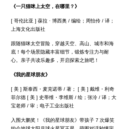
《一只猫咪上太空，在哪里？》
[ 哥伦比亚 ] 葆拉 · 博西奥 / 编绘；周怡伶 / 译；
上海文化出版社
跟随猫咪太空冒险，穿越天空、高山、城市和海
底！每个场景隐藏丰富细节，锻炼专注力与耐
心。亲子共读乐趣多，开启探索之旅吧！
《我的星球朋友》
[ 美 ] 斯泰西・麦克诺蒂 / 著； [ 美 ] 戴维・利奇
菲尔德 [ 美 ] 史蒂维・李维斯 / 绘；张泠 / 译；大
宝老师 / 审；电子工业出版社
入围大鹏奖！《我的星球朋友》带孩子 7 次爆笑
约会地球太阳月球火星冥王星，萌图对话秒懂宇