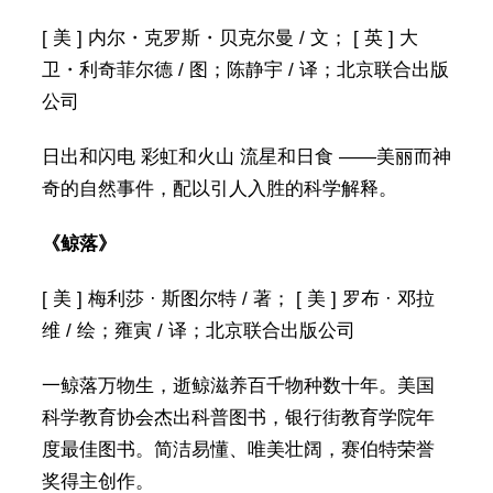
[ 美 ] 内尔・克罗斯・贝克尔曼 / 文； [ 英 ] 大
卫・利奇菲尔德 / 图；陈静宇 / 译；北京联合出版
公司
日出和闪电 彩虹和火山 流星和日食 ——美丽而神
奇的自然事件，配以引人入胜的科学解释。
《鲸落》
[ 美 ] 梅利莎 · 斯图尔特 / 著； [ 美 ] 罗布 · 邓拉
维 / 绘；雍寅 / 译；北京联合出版公司
一鲸落万物生，逝鲸滋养百千物种数十年。美国
科学教育协会杰出科普图书，银行街教育学院年
度最佳图书。简洁易懂、唯美壮阔，赛伯特荣誉
奖得主创作。