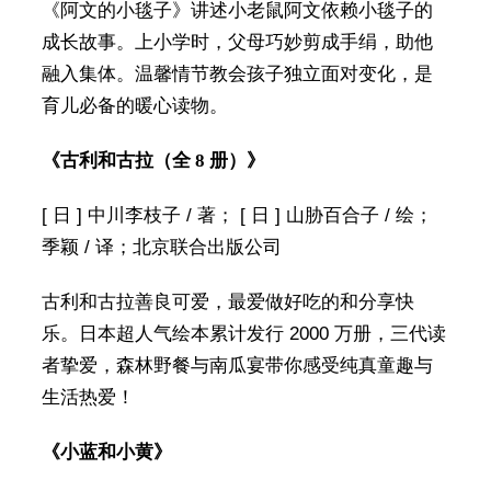
《阿文的小毯子》讲述小老鼠阿文依赖小毯子的
成长故事。上小学时，父母巧妙剪成手绢，助他
融入集体。温馨情节教会孩子独立面对变化，是
育儿必备的暖心读物。
《古利和古拉（全 8 册）》
[ 日 ] 中川李枝子 / 著； [ 日 ] 山胁百合子 / 绘；
季颖 / 译；北京联合出版公司
古利和古拉善良可爱，最爱做好吃的和分享快
乐。日本超人气绘本累计发行 2000 万册，三代读
者挚爱，森林野餐与南瓜宴带你感受纯真童趣与
生活热爱！
《小蓝和小黄》