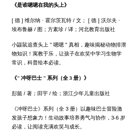
《是谁嗯嗯在我的头上》
[ 德 ] 维尔纳 · 霍尔茨瓦特 / 文； [ 德 ] 沃尔夫 ·
埃布鲁赫 / 图；方素珍 / 译；河北教育出版社
小鼹鼠追查头上 " 嗯嗯 " 真相，趣味揭秘动物排泄
物知识！寓教于乐，让孩子在欢笑中学习生物学
常识，科普绘本必读。
《" 冲呀巴士 " 系列（全 3 册）》
彭懿 / 著；田宇 / 绘；浙江少年儿童出版社
《冲呀巴士》系列（全 3 册）以趣味巴士冒险激
发孩子想象力！生动故事培养勇气与协作，3-6 岁
必读，让阅读充满欢笑与成长。