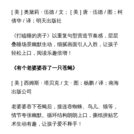
[ 美 ] 奥黛莉 · 伍德 / 文； [ 美 ] 唐 · 伍德 / 图；柯
倩华 / 译；明天出版社
《打瞌睡的房子》以重复句型营造节奏感，层层
叠睡场景幽默生动，细腻画面引人入胜，让孩子
轻松上口，阅读乐趣倍增！
《有个老婆婆吞了一只苍蝇》
[ 美 ] 西姆斯 · 塔贝克 / 文 · 图；杨鹏 / 译；南海
出版公司
老婆婆吞下苍蝇后，接连吞蜘蛛、鸟儿、猫等，
情节夸张幽默。循环结构朗朗上口，撕纸拼贴艺
术生动有趣，让孩子爱不释手！