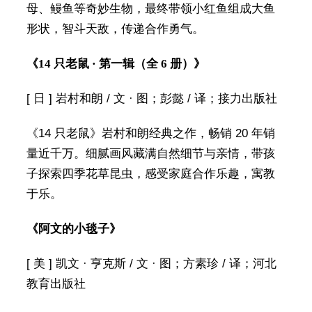
母、鳗鱼等奇妙生物，最终带领小红鱼组成大鱼
形状，智斗天敌，传递合作勇气。
《14 只老鼠 · 第一辑（全 6 册）》
[ 日 ] 岩村和朗 / 文 · 图；彭懿 / 译；接力出版社
《14 只老鼠》岩村和朗经典之作，畅销 20 年销
量近千万。细腻画风藏满自然细节与亲情，带孩
子探索四季花草昆虫，感受家庭合作乐趣，寓教
于乐。
《阿文的小毯子》
[ 美 ] 凯文 · 亨克斯 / 文 · 图；方素珍 / 译；河北
教育出版社