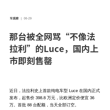
车观察
06-29
那台被全网骂“不像法
拉利”的Luce，国内上
市即刻售罄
近日，法拉利史上首款纯电车型 Luce 在国内正式
发布，起售价 398.8 万元，比欧洲定价便宜 36
万。首批 88 台配额，当天全部订空。