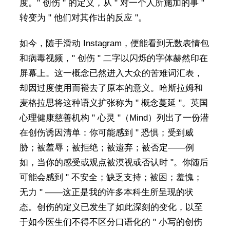
度。" 创伤 " 的定义，从 " 对一个人所施加的事 "
转变为 " 他们对其作出的反应 "。
如今，随手滑动 Instagram，便能看到无数表情包
和病毒视频，" 创伤 " 二字以闪烁的字体赫然印在
屏幕上。这一概念已然进入大众的苦难词汇表，
却因过度使用而褪去了原本的意义。哈斯拉姆和
麦格拉思将这种语义扩张称为 " 概念蔓延 "。英国
心理健康慈善机构 " 心灵 "（Mind）列出了一份潜
在创伤诱因清单：你可能感到 " 恐惧；受到威
胁；被羞辱；被拒绝；被遗弃；被否定——例
如，当你的感受或观点被漠视或否认时 "。你随后
可能会感到 " 不安全；缺乏支持；被困；羞愧；
无力 " ——这正是我的许多本科生所呈现的状
态。创伤的定义已发生了如此深刻的变化，以至
于如今医生们不得不区分口语化的 " 小写的创伤