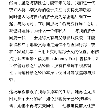
然而，坚忍与韧性也可能带来问题。我们这一代
或许因婴儿潮父母的疏于关注而变得更加敏感，
同时也因此与自己的孩子更为紧密地纠缠在一
起。与此同时，在听闻那场 " 疏离流行病 " 之后，
我也能理解，为什么一个年轻人——与我的孩子
同属一代——会觉得只有与父母彻底决裂，才能
获得独立；那些父母通过短信不断查问行踪，或
在 " 家庭共享 " 应用上实时追踪子女的位置。创伤
治疗师杰里米 · 福克斯（Jeremy Fox）曾指出，Z
世代普遍缺乏生活经验，没有在磨炼中积累韧
性，而这种缺乏经历本身，便可能导致焦虑与抑
郁。
这场车祸摧毁了我母亲原本的生活。她再也无法
回到那个美丽的家，如今那套房子已经挂牌出
售。她也不再与丈夫同住——他被迫提前入住护