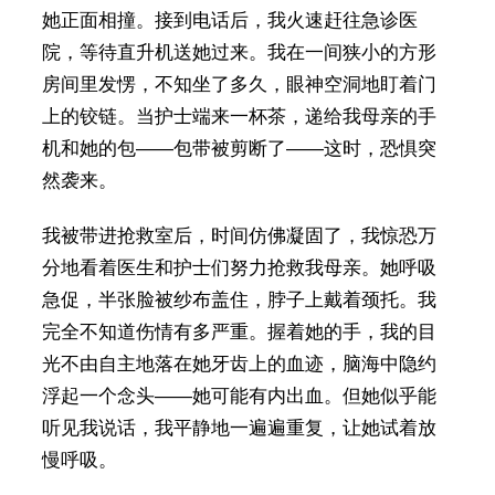
她正面相撞。接到电话后，我火速赶往急诊医
院，等待直升机送她过来。我在一间狭小的方形
房间里发愣，不知坐了多久，眼神空洞地盯着门
上的铰链。当护士端来一杯茶，递给我母亲的手
机和她的包——包带被剪断了——这时，恐惧突
然袭来。
我被带进抢救室后，时间仿佛凝固了，我惊恐万
分地看着医生和护士们努力抢救我母亲。她呼吸
急促，半张脸被纱布盖住，脖子上戴着颈托。我
完全不知道伤情有多严重。握着她的手，我的目
光不由自主地落在她牙齿上的血迹，脑海中隐约
浮起一个念头——她可能有内出血。但她似乎能
听见我说话，我平静地一遍遍重复，让她试着放
慢呼吸。