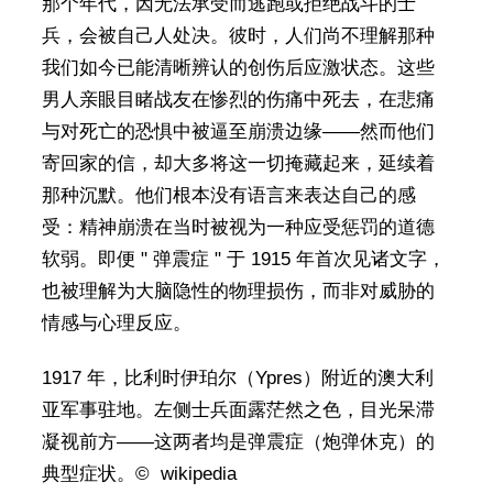
那个年代，因无法承受而逃跑或拒绝战斗的士
兵，会被自己人处决。彼时，人们尚不理解那种
我们如今已能清晰辨认的创伤后应激状态。这些
男人亲眼目睹战友在惨烈的伤痛中死去，在悲痛
与对死亡的恐惧中被逼至崩溃边缘——然而他们
寄回家的信，却大多将这一切掩藏起来，延续着
那种沉默。他们根本没有语言来表达自己的感
受：精神崩溃在当时被视为一种应受惩罚的道德
软弱。即便 " 弹震症 " 于 1915 年首次见诸文字，
也被理解为大脑隐性的物理损伤，而非对威胁的
情感与心理反应。
1917 年，比利时伊珀尔（Ypres）附近的澳大利
亚军事驻地。左侧士兵面露茫然之色，目光呆滞
凝视前方——这两者均是弹震症（炮弹休克）的
典型症状。© wikipedia