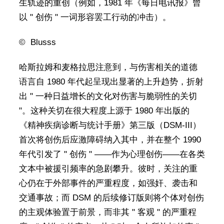
生轨迹的重创（例如，1981 年《每日电讯报》曾
以 " 创伤 " 一词形容罢工行动的冲击）。
© Blusss
哈斯拉姆和麦格拉思注意到，与伤害相关的道德
语言自 1980 年代起呈现出显著的上升趋势，折射
出 " 一种日益增长的文化对伤害与脆弱性的关切
"。这种关切在很大程度上源于 1980 年出版的
《精神疾病诊断与统计手册》第三版（DSM-III）
首次将创伤后应激障碍纳入其中，并在整个 1990
年代引发了 " 创伤 " ——作为心理创伤——在各类
文本中被援引频率的急剧攀升。彼时，关注的重
心仍在于外部事件的严重程度，如强奸、袭击和
交通事故；而 DSM 的后续修订版则将个体对创伤
的主观体验置于前景，而非其 " 客观 " 的严重程