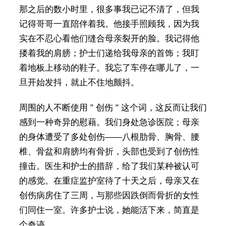
那之后的数小时里，很多事我已记不清了，但我
记得哥哥一直陪伴着我。他接手照顾我，因为我
实在不忍心看他们缝合母亲裂开的脸。我记得他
搂着我的肩膀；护士们递给我母亲的首饰；我盯
着地板上移动的鞋子。我忘了车停在哪儿了，一
旦开始发抖，就止不住地颤抖。
周围的人不断使用 " 创伤 " 这个词，这反而让我们
感到一种奇异的慰藉。我们身处急诊医院；母亲
的身体遭受了多处创伤——八根肋骨、胸骨、腰
椎、骨盆和肩膀均有骨折，头部也受到了创伤性
撞击。医生和护士的措辞，给了我们某种被认可
的感觉。在重症监护室待了十天之后，母亲又在
创伤病房住了三周，与那些因跌倒而骨折的女性
们同住一室。许多护士说，她能活下来，简直是
个奇迹。