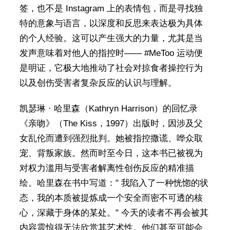
签，也不是 Instagram 上的表情包，而是寻找独
特的意象与语言，以深度和反思来表达极为具体
的个人经验。这可以产生强大的力量，尤其是当
发声意味着对他人的指控时—— #MeToo 运动便
是明证，它极大地推动了社会对掠食者操控行为
以及创伤受害者复杂反应的认识与理解。
凯瑟琳 · 哈里森（Kathryn Harrison）的回忆录
《亲吻》（The Kiss，1997）出版时，因涉及父
女乱伦而遭到强烈批判。她被指控撒谎、哗众取
宠、背叛家族。然而时至今日，这本书已被视为
对权力滥用与受害者解离性创伤反应的精准描
绘。哈里森在书中写道：" 我陷入了一种恍惚的状
态，我的本质被提炼成一个安全而密不可透的核
心，深藏于身体的某处。" 今天的读者不再会被其
内容震惊得无法欣赏其艺术性。他们甚至可能会