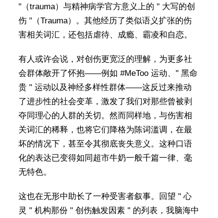
"（trauma）与精神病学官方意义上的 " 大写的创
伤 "（Trauma）。其他经历了类似语义扩张的伤
害相关词汇，还包括虐待、成瘾、霸凌和自恋。
有人或许会说，对创伤更宽泛的理解，为更多社
会群体敞开了怀抱——例如 #MeToo 运动、" 黑命
贵 " 运动以及神经多样性群体——这反过来推动
了进步性的社会变革，激发了我们对那些曾被剥
夺同理心的人群的关切。然而同样地，与伤害相
关词汇的稀释，也将它们降格为陈词滥调，在最
坏的情况下，甚至令其彻底丧失意义。这种口语
化的表达已变得如同超市牛奶一般千篇一律、毫
无特色。
这也在无形中助长了一种受害者叙事。回望 " 心
灵 " 机构那份 " 创伤触发因素 " 的列表，我脑海中