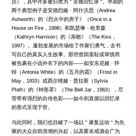
历），其中许多被归类为 " 苦难回忆录 "。早期的
两个典型例子是安德烈娅 · 阿什沃思（Andrea
Ashworth）的《烈火中的房子》（Once in a
House on Fire，1998）和凯瑟琳 · 哈里森
（Kathryn Harrison）的《亲吻》（The Kiss，
1997）。蓬勃发展的市场给了作家们勇气，去书
写自己的真实人生故事。那些曾因羞耻或审慎而
被包裹在小说外衣下的内容——如安东尼娅 · 怀
特（Antonia White）的《五月的霜》（Frost in
May，1933）或西尔维娅 · 普拉斯（Sylvia
Plath）的《钟形罩》（The Bell Jar，1963），尽
管带有强烈的自传色彩——如今则直接以回忆录
的形式呈现于世。
与此同时，我们也目睹了一场以 " 康复运动 " 为先
驱的大众自助浪潮的兴起，以及匿名戒酒会广为