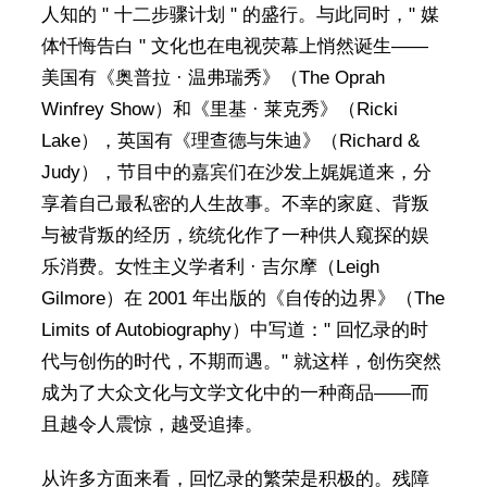
人知的 " 十二步骤计划 " 的盛行。与此同时，" 媒
体忏悔告白 " 文化也在电视荧幕上悄然诞生——
美国有《奥普拉 · 温弗瑞秀》（The Oprah
Winfrey Show）和《里基 · 莱克秀》（Ricki
Lake），英国有《理查德与朱迪》（Richard &
Judy），节目中的嘉宾们在沙发上娓娓道来，分
享着自己最私密的人生故事。不幸的家庭、背叛
与被背叛的经历，统统化作了一种供人窥探的娱
乐消费。女性主义学者利 · 吉尔摩（Leigh
Gilmore）在 2001 年出版的《自传的边界》（The
Limits of Autobiography）中写道：" 回忆录的时
代与创伤的时代，不期而遇。" 就这样，创伤突然
成为了大众文化与文学文化中的一种商品——而
且越令人震惊，越受追捧。
从许多方面来看，回忆录的繁荣是积极的。残障