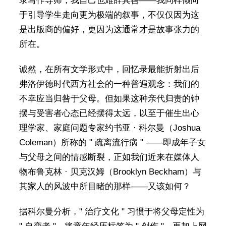
录写作导师，我自己也难辞其咎——我同样倾向
于引导学生走向更为极端的叙事，不仅仅因为这
是出版商的偏好，更因为这通常才是故事张力的
所在。
诚然，在所有文学形式中，回忆录最能折射出后
弗洛伊德时代西方社会的一种普遍观念：我们的
不幸应当归咎于父母。但如果这种亲代归责的钟
摆与受害者心态已经摆得太远，以至于催生出心
理学家、家庭问题专家约书亚 · 科尔曼（Joshua
Coleman）所称的 " 疏离流行病 " ——即成年子女
与父母之间的情感断裂，正如我们近来在媒体人
物布鲁克林 · 贝克汉姆（Brooklyn Beckham）与
其家人的风波中所目睹的那样——又该如何？
据科尔曼分析，" 治疗文化 " 习惯于将父母定性为