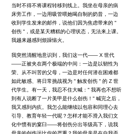
当时不得不将课程转移到线上。我坐在母亲的病
床旁工作，一边用吸管喂她喝自制的奶昔，一边
收到学生发来的邮件，说他们因为焦虑带来的 "
创伤 "，或是某天糟糕的心理状态，无法来上课。
我越来越感到烦躁恼火。
我突然清醒地意识到，我们这一代—— X 世代
——正被夹在两个极端的中间：一边是以韧性为
荣、从不叫苦的父母，一边是对任何潜在困难都
如此敏感、将日常挑战视为 " 触发创伤 " 的 Z 世
代学生。有一天，我忍不住大喊：" 我再也不想听
到有人说断了一片美甲是什么创伤！" 喊完之后，
我又感到内疚。我怎么能继续以包容和同理心去
引导、教育年轻一代呢？怎样才能不滑入我们文
化中惯有的窠臼——将创伤分出等级高下，说我
母亲的创伤远比你的严重？我的母亲是在自我否