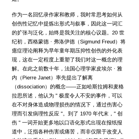
作为一名回忆录作家和教师，我时常思考如何从
创伤性记忆中提炼出形式与叙事，因此这一词汇
的扩张与泛化，始终是我关注的核心议题。20 世
纪初，西格蒙德 · 弗洛伊德（Sigmund Freud）将
癔症理论阐释为早年童年期压抑性创伤的外化表
现，这在一定程度上重塑了我们对这一概念的理
解。在此之前数十年，法国心理学家皮埃尔 · 雅
内（Pierre Janet）率先提出了解离
（dissociation）的概念——正如哈斯拉姆和麦格
拉思所述，他认为 " 极度令人不安的事件，可以
在不对身体造成物理损伤的情况下，通过伤害心
理而引发病理性反应 "。到了 1970 年代末，" 创
伤 " 一词开始更多地以口语化形式出现在报纸报
道中，泛指各种伤害或痛苦，而非仅限于改变人