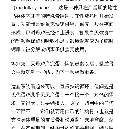
（medullary bone）。这是一种只在产蛋期的雌性
鸟类体内才有的特殊骨组织，在性成熟时开始发
育，功能就是给蛋壳快速供钙。蛋壳一般在夜间
形成，那时母鸡已经停止进食，如果白天饮食中
的钙颗粒保留和吸收不足，髓质骨就成为了临时
钙库，被分解成钙离子供蛋壳使用。
等到第二天母鸡产完蛋，恢复进食以后，髓质骨
会重新沉积一些钙，为下一颗蛋做准备。
这套系统看起来可以一直保持钙循环，但问题是
现代蛋鸡几乎天天产蛋，一个接一个，对钙的需
求一直很大，只要钙摄入、吸收、调用中的任何
一环跟不上，它们就要用自己的结构骨（也就是
支撑身体重量的皮质骨和松质骨）来填窟窿。然
而，在产蛋期间，结构骨的修复被抑制，钙从结