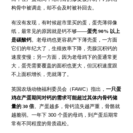
构骨中被调走，却不会及时被补回去。
有没有发现，有时候超市里买的蛋，蛋壳薄得像
纸，最常见的原因就是钙不够——
蛋壳 90% 以上
是碳酸钙
。老母鸡也更容易产下薄壳蛋，一方面
它们的年纪大了，生殖效率下降，壳腺沉积钙的
速度变慢；另一方面，因为老母鸡下的蛋通常更
大，蛋壳需要覆盖的面积也更大，但沉积速度跟
不上面积增长，壳就薄了。
英国农场动物福利委员会（FAWC）指出，
一只蛋
鸡在产蛋期间对钙的需求可能超过其体内骨钙储
量的 30 倍
。产蛋越多，骨钙流失越严重，骨骼就
越脆弱。一年下 300 个蛋的母鸡，到产蛋后期常
常有不同程度的骨质疏松。