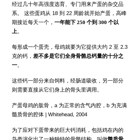
经过几十年高强度选育、专门用来产蛋的杂交品
系。 这些蛋鸡从 18 到 22 周龄就开始产蛋，高峰
期接近每天一个，
一年能下 250 个到 300 个以
上
。
每形成一个蛋壳，母鸡就要为它提供大约 2 至 2.3
克的钙，
差不多是它们全身骨骼总钙量的十分之
一
。
这些钙一部分来自饲料，经肠道吸收，另一部分
则需要直接从它们身上的骨头里调用。
产蛋母鸡的肱骨，a 为正常的含气内腔，b 为充满
髓质骨的腔体 | Whitehead, 2004
为了应对下蛋带来的巨大钙消耗，包括鸡在内的
鸟类演化出了一种独特的骨骼结构，叫做
髓质骨