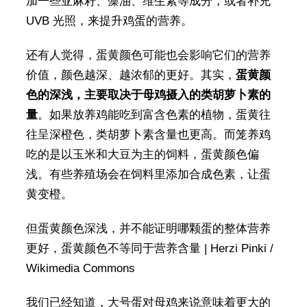
加一些亚麻籽、藻油、维生素等成分，或者补充
UVB 光照，来提升鸡蛋的营养。
还有人觉得，蛋黄颜色可能也会影响它们的营养
价值，颜色越深、越浓郁的更好。其实，
蛋黄颜
色的深浅，主要取决于母鸡摄入的类胡萝卜素的
量
。如果放养鸡能吃到富含色素的植物，蛋黄往
往呈深橙色，类胡萝卜素含量也更高。而笼养鸡
吃的是以玉米和大豆为主的饲料，蛋黄颜色偏
浅。有些养殖场会在饲料里添加合成色素，让蛋
黄变橙。
但蛋黄颜色深浅，并不能证明哪颗蛋的整体营养
更好，蛋黄颜色不等同于营养含量 | Herzi Pinki /
Wikimedia Commons
我们已经知道，大号蛋对母鸡来说意味着更大的