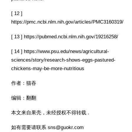
[ 12 ]
https://pmc.ncbi.nlm.nih.gov/articles/PMC3160319/
[ 13 ] https://pubmed.ncbi.nlm.nih.gov/19216258/
[ 14 ] https://www.psu.edu/news/agricultural-
sciences/story/research-shows-eggs-pastured-
chickens-may-be-more-nutritious
作者：猫吞
编辑：翻翻
本文来自果壳，未经授权不得转载 .
如有需要请联系 sns@guokr.com