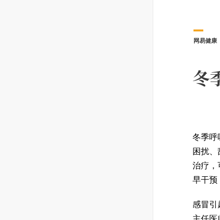
网易健康
冬
冬季呼
困扰、
治疗，
早干预
感冒引
主任医