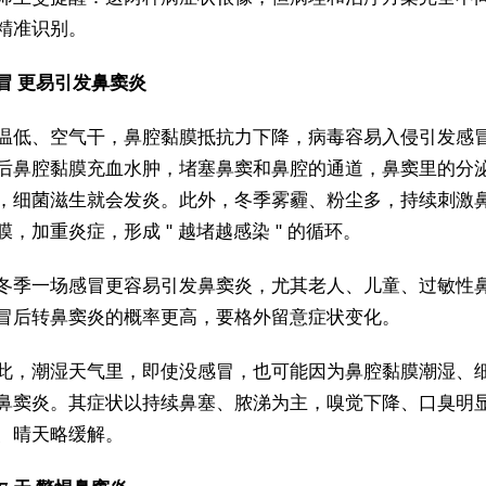
精准识别。
冒 更易引发鼻窦炎
温低、空气干，鼻腔黏膜抵抗力下降，病毒容易入侵引发感
后鼻腔黏膜充血水肿，堵塞鼻窦和鼻腔的通道，鼻窦里的分
，细菌滋生就会发炎。此外，冬季雾霾、粉尘多，持续刺激
膜，加重炎症，形成 " 越堵越感染 " 的循环。
冬季一场感冒更容易引发鼻窦炎，尤其老人、儿童、过敏性
冒后转鼻窦炎的概率更高，要格外留意症状变化。
此，潮湿天气里，即使没感冒，也可能因为鼻腔黏膜潮湿、
鼻窦炎。其症状以持续鼻塞、脓涕为主，嗅觉下降、口臭明
、晴天略缓解。