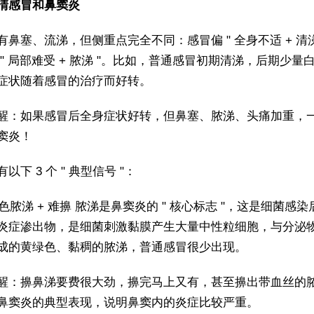
清感冒和鼻窦炎
有鼻塞、流涕，但侧重点完全不同：感冒偏 " 全身不适 + 清涕
 " 局部难受 + 脓涕 "。比如，普通感冒初期清涕，后期少量
症状随着感冒的治疗而好转。
醒：如果感冒后全身症状好转，但鼻塞、脓涕、头痛加重，
窦炎！
以下 3 个 " 典型信号 "：
绿色脓涕 + 难擤 脓涕是鼻窦炎的 " 核心标志 "，这是细菌感
炎症渗出物，是细菌刺激黏膜产生大量中性粒细胞，与分泌
成的黄绿色、黏稠的脓涕，普通感冒很少出现。
醒：擤鼻涕要费很大劲，擤完马上又有，甚至擤出带血丝的
鼻窦炎的典型表现，说明鼻窦内的炎症比较严重。