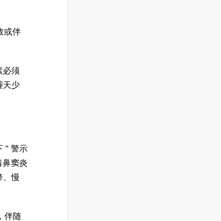
效或伴
素必须
霾天少
" 警示
着鼻窦炎
降、慢
上，伴随