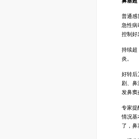
鼻塞超 
普通感冒
急性病
控制好
持续超
炎。
好转后又
剧、鼻
发鼻窦
专家提
情况基
了，鼻