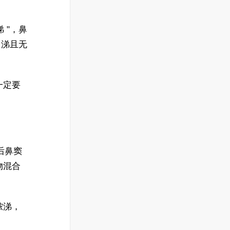
 "，鼻
白涕且无
一定要
染后鼻窦
物混合
脓涕，