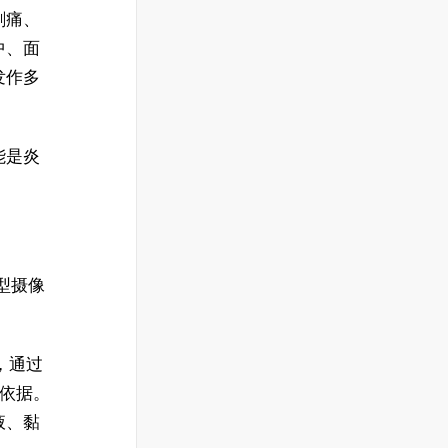
剧痛、
中、面
发作多
能是炎
型摄像
，通过
供依据。
液、黏