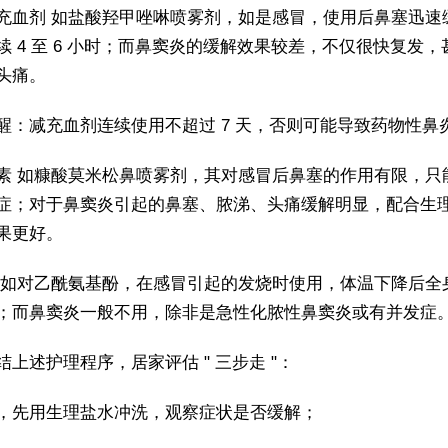
充血剂 如盐酸羟甲唑啉喷雾剂，如是感冒，使用后鼻塞迅速
续 4 至 6 小时；而鼻窦炎的缓解效果较差，不仅很快复发，
头痛。
醒：减充血剂连续使用不超过 7 天，否则可能导致药物性鼻
素 如糠酸莫米松鼻喷雾剂，其对感冒后鼻塞的作用有限，只
症；对于鼻窦炎引起的鼻塞、脓涕、头痛缓解明显，配合生
果更好。
 如对乙酰氨基酚，在感冒引起的发烧时使用，体温下降后全
；而鼻窦炎一般不用，除非是急性化脓性鼻窦炎或有并发症
结上述护理程序，居家评估 " 三步走 "：
，先用生理盐水冲洗，观察症状是否缓解；