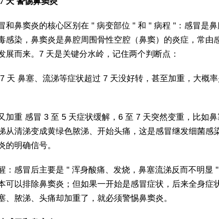
7 天 警惕鼻窦炎
和鼻窦炎的核心区别在 " 病变部位 " 和 " 病程 "：感冒是
毒感染，鼻窦炎是鼻腔周围骨性空腔（鼻窦）的炎症，常由
发展而来。7 天是关键分水岭，记住两个判断点：
 7 天 鼻塞、流涕等症状超过 7 天没好转，甚至加重，大概
加重 感冒 3 至 5 天症状缓解，6 至 7 天突然变重，比如
涕从清涕变成黄绿色脓涕、开始头痛，这是感冒继发细菌感
炎的明确信号。
醒：感冒后主要是 " 浑身酸痛、发烧，鼻塞流涕反而不明显 
本可以排除鼻窦炎；但如果一开始是感冒症状，后来全身症
塞、脓涕、头痛却加重了，就必须警惕鼻窦炎。