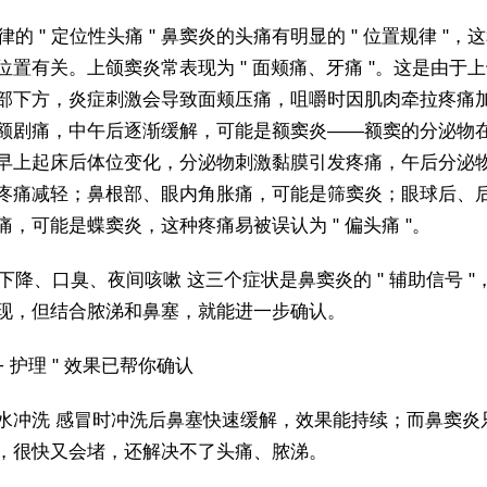
规律的 " 定位性头痛 " 鼻窦炎的头痛有明显的 " 位置规律 "，
位置有关。上颌窦炎常表现为 " 面颊痛、牙痛 "。这是由于
部下方，炎症刺激会导致面颊压痛，咀嚼时因肌肉牵拉疼痛
额剧痛，中午后逐渐缓解，可能是额窦炎——额窦的分泌物
早上起床后体位变化，分泌物刺激黏膜引发疼痛，午后分泌
疼痛减轻；鼻根部、眼内角胀痛，可能是筛窦炎；眼球后、
痛，可能是蝶窦炎，这种疼痛易被误认为 " 偏头痛 "。
嗅觉下降、口臭、夜间咳嗽 这三个症状是鼻窦炎的 " 辅助信号 "
现，但结合脓涕和鼻塞，就能进一步确认。
 + 护理 " 效果已帮你确认
水冲洗 感冒时冲洗后鼻塞快速缓解，效果能持续；而鼻窦炎
，很快又会堵，还解决不了头痛、脓涕。