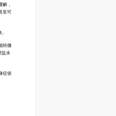
缓解，
甚至可
炎。
能轻微
理盐水
身症状
。