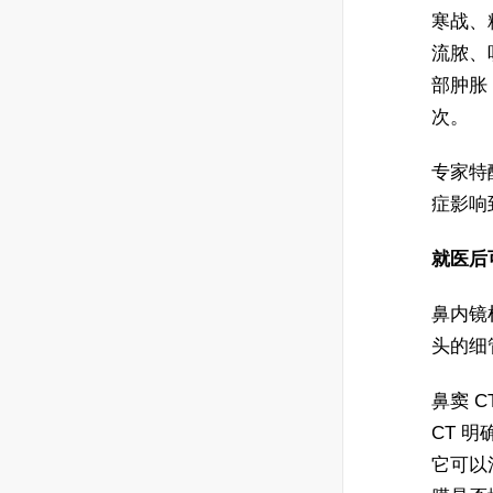
寒战、
流脓、
部肿胀
次。
专家特
症影响
就医后
鼻内镜
头的细
鼻窦 
CT 
它可以