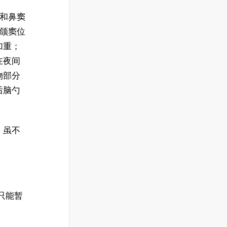
这和鼻窦
上颌窦位
加重；
在夜间
物部分
后脑勺
，虽不
只能暂