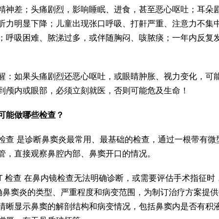
精神差；头痛剧烈，影响睡眠、进食，甚至恶心呕吐；耳朵
听力明显下降；儿童出现张口呼吸、打鼾严重、注意力不集
；呼吸困难、脓涕过多，或伴随胸闷、咳脓痰；一年内反复
醒：如果头痛剧烈还恶心呕吐，或眼睛肿胀、视力变化，可
到颅内或眼部，必须立刻就医，否则可能危及生命！
可能做哪些检查？
检查 是诊断鼻窦炎最常用、最基础的检查，通过一根带有微
管，直接观察鼻腔内部、鼻窦开口的情况。
CT 检查 在鼻内镜检查无法明确诊断，或需要评估手术指征时
明确鼻窦炎的类型、严重程度和病变范围，为制订治疗方案提
清晰显示鼻窦的解剖结构和病变情况，包括鼻窦内是否有积