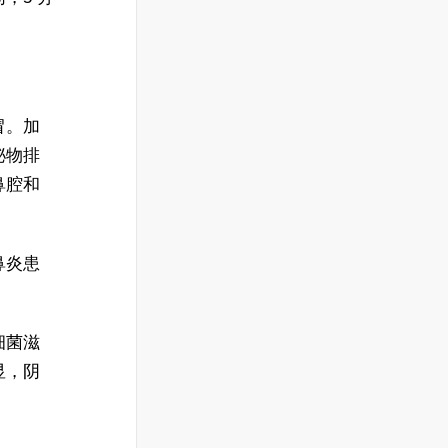
冒。加
泌物排
鼻腔和
鼻炎患
细菌滋
显，阴