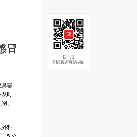
感冒
复鼻塞
不及时
识别、
颈外科
，5 分