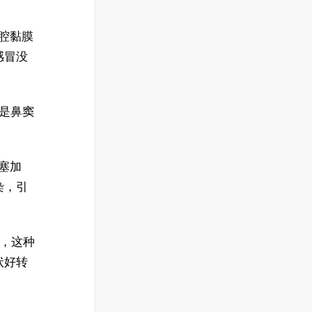
鼻腔黏膜
感冒没
率是鼻窦
鼻塞加
染，引
"，这种
状好转