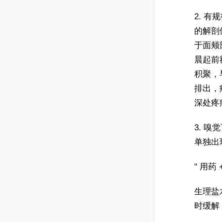
2. 有
的解剖
于面颊
晨起前
积聚，
排出，
深处疼
3. 
单独出
" 用药
生理盐
时缓解