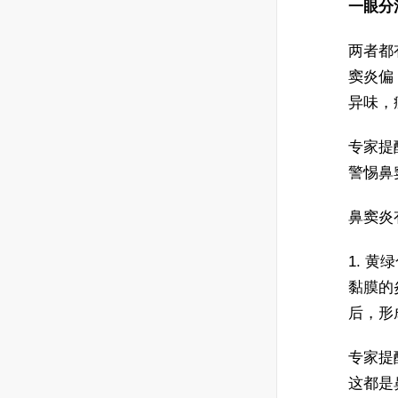
一眼分
两者都
窦炎偏
异味，
专家提
警惕鼻
鼻窦炎有
1. 黄
黏膜的
后，形
专家提
这都是