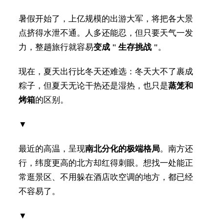
暑假开始了，上亿规模的出游大军，将把各大景
点挤得水泄不通。人多还能忍，但只要天气一发
力，整趟旅行就容易
变成 " 生存挑战 "
。
现在，夏天出行比冬天还难选：冬天大不了裹成
粽子，但夏天无论干热还是湿热，也只是
蒸笼和
烤箱
的区别。
▼
最近的高温，呈现
南北分化的极端格局
。南方还
行，纬度更高的北方却红得刺眼。想找一处能正
常逛景区、不用躲在酒店吹空调的地方，都已经
不容易了。
▼