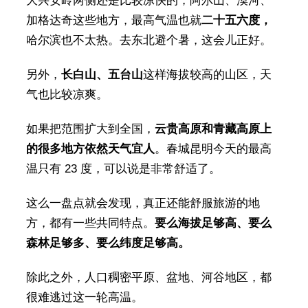
大兴安岭两侧还是比较凉快的，阿尔山、漠河、
加格达奇这些地方，最高气温也就
二十五六度，
哈尔滨也不太热。去东北避个暑，这会儿正好。
另外，
长白山、五台山
这样海拔较高的山区，天
气也比较凉爽。
如果把范围扩大到全国，
云贵高原和青藏高原上
的很多地方依然天气宜人
。春城昆明今天的最高
温只有 23 度，可以说是非常舒适了。
这么一盘点就会发现，真正还能舒服旅游的地
方，都有一些共同特点。
要么海拔足够高、要么
森林足够多、要么纬度足够高。
除此之外，人口稠密平原、盆地、河谷地区，都
很难逃过这一轮高温。