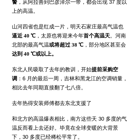
警
，从阿拉善到巴彦淖尔一带，都会出现 37 度以
上的高温。
山河四省也是红成一片，明天石家庄最高气温也
逼近 40 ℃
，太原也将迎来今年
首个高温天
。河南
北部的最高气温
或将超过 38 ℃
，部分地区甚至会
达到 40 ℃或以上。
东北人民吸取了去年的教训，开始
提前采购空
调
：6 月的最后一周，吉林和黑龙江的空调销量，
相比去年同期直接翻了七八倍。
去年热得安装师傅都去东北支援了
和北方的高温爆表相比，南方这些天 30 多度的气
温反而看上去还好。毕竟在全球变暖的大背景
下，30 多度已经稀松平常了。