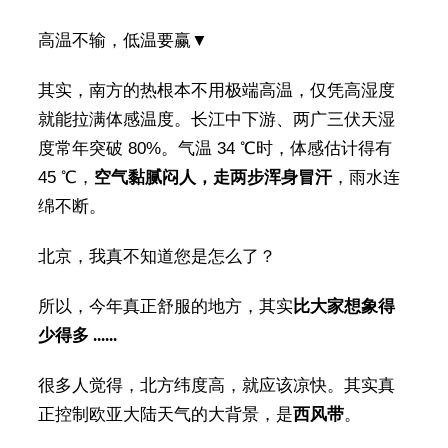
高温不输，低温要赢▼
其实，南方的热根本不用极端高温，仅凭高湿度
就能拉满体感温度。长江中下游、两广三伏天湿
度常年突破 80%。气温 34 ℃时，体感估计得有
45 ℃，
空气黏腻闷人，走两步浑身冒汗
，雨水连
绵不断。
北京，我真不知道您是怎么了？
所以，今年真正舒服的地方，其实
比大家想象得
少得多 ......
很多人觉得，北方纬度高，就应该凉快。其实真
正控制欧亚大陆天气的大背景，是
西风带
。