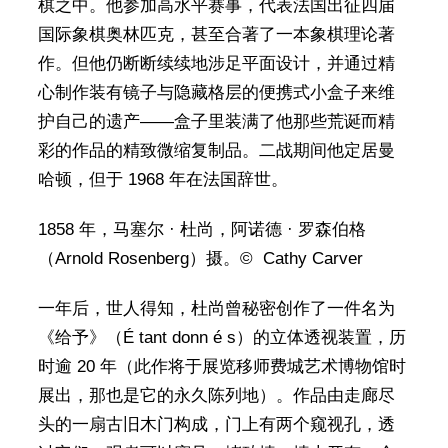
棋之中。他参加高水平赛事，代表法国出征四届
国际象棋奥林匹克，甚至合著了一本象棋理论著
作。但他仍断断续续地涉足平面设计，并通过精
心制作装有镜子与隐藏格层的便携式小盒子来维
护自己的遗产——盒子里装满了他那些荒诞而精
彩的作品的精致微缩复制品。二战期间他定居曼
哈顿，但于 1968 年在法国辞世。
1858 年，马塞尔 · 杜尚，阿诺德 · 罗森伯格
（Arnold Rosenberg）摄。© Cathy Carver
一年后，世人得知，杜尚曾秘密创作了一件名为
《给予》（É tant donn é s）的立体透视装置，历
时逾 20 年（此作将于展览移师费城艺术博物馆时
展出，那也是它的永久陈列地）。作品由走廊尽
头的一扇古旧木门构成，门上有两个窥视孔，透