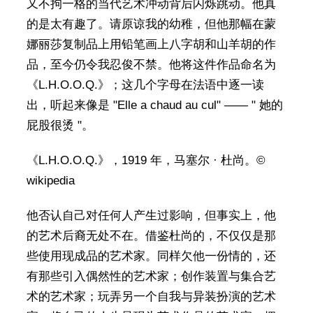
又不拘一格的当代艺术冲动背后闪烁跳动。他真
的是太有趣了。请原谅我的幼稚，但他那幅在蒙
娜丽莎复制品上用铅笔画上八字胡和山羊胡的作
品，至今仍令我忍俊不禁。他将这件作品命名为
《L.H.O.O.Q.》；这几个字母在法语中逐一读
出，听起来像是 "Elle a chaud au cul" —— " 她的
屁股很烫 "。
《L.H.O.O.Q.》，1919 年，马塞尔 · 杜尚。©
wikipedia
他否认自己对任何人产生过影响，但事实上，他
的艺术后裔无处不在。借鉴杜尚的，不仅仅是那
些使用现成品的艺术家。同样欠他一份情的，还
有那些引入偶然性的艺术家；创作装置与集合艺
术的艺术家；玩弄另一个自我与异装扮演的艺术