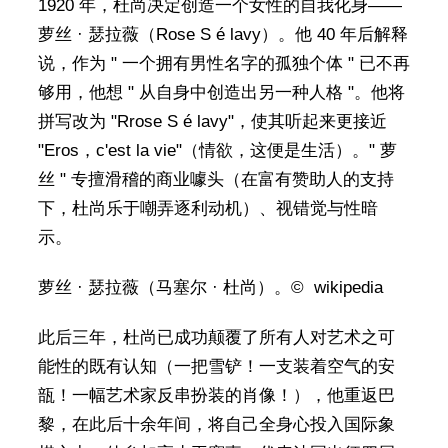
1920 年，杜尚决定创造一个女性的自我化身——
萝丝 · 瑟拉薇（Rose S é lavy）。他 40 年后解释
说，作为 " 一个拥有男性名字的孤独个体 " 已不再
够用，他想 " 从自身中创造出另一种人格 "。他将
拼写改为 "Rrose S é lavy"，使其听起来更接近
"Eros，c'est la vie"（情欲，这便是生活）。" 萝
丝 " 专擅滑稽的商业噱头（在富有赞助人的支持
下，杜尚乐于嘲弄逐利动机）、视错觉与性暗
示。
萝丝 · 瑟拉薇（马塞尔 · 杜尚）。© wikipedia
此后三年，杜尚已成功颠覆了所有人对艺术之可
能性的既有认知（一把雪铲！一支装着空气的安
瓿！一幅艺术家反串扮装的肖像！），他重返巴
黎，在此后十余年间，将自己全身心投入国际象