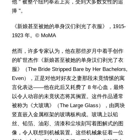
他 " 被整个纽约奉若上宾，受到大多数女性的追
捧 "。
《新娘甚至被她的单身汉们剥光了衣服》，1915-
1923 年。© MoMA
然而，许多专家认为，他在那些岁月中着手创作
的旷世杰作《新娘甚至被她的单身汉们剥光了衣
服》（The Bride Stripped Bare by Her Bachelors,
Even），正是对他对好友之妻那段未竟情愫的寓
言化表达——他在此后又耗费了 8 年心血，最终
以令人动容的未竟状态将其搁置。这件作品通常
被称为《大玻璃》（The Large Glass），由两块
竖直嵌入金属框架的玻璃板构成。玻璃上以铅
丝、铅箔、油彩、清漆和尘埃刻写着图解式的图
像，令人联想到机械装置。这些机械象征着一位