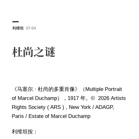
利维坦
07-04
杜尚之谜
《马塞尔 · 杜尚的多重肖像》（Multiple Portrait
of Marcel Duchamp），1917 年。© 2026 Artists
Rights Society ( ARS ) , New York / ADAGP,
Paris / Estate of Marcel Duchamp
利维坦按：