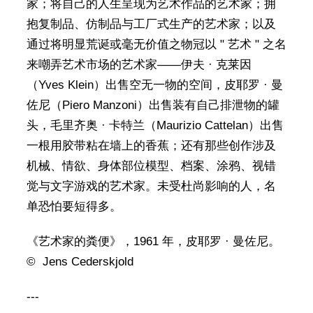
家；将自己的人生呈现为艺术作品的艺术家；拥
抱复制品、仿制品与工厂式生产的艺术家；以及
通过将明显荒诞或毫无价值之物冠以 " 艺术 " 之名
来嘲弄艺术市场的艺术家——伊夫 · 克莱因
（Yves Klein）出售空无一物的空间，皮耶罗 · 曼
佐尼（Piero Manzoni）出售装有自己排泄物的罐
头，毛里齐奥 · 卡特兰（Maurizio Cattelan）出售
一根用胶带粘在墙上的香蕉；还有那些创作涉及
机械、情欲、身体部位模型、档案、涂鸦、视错
觉与文字游戏的艺术家。未受杜尚影响的人，名
单恐怕要短得多。
《艺术家的粪便》，1961 年，皮耶罗 · 曼佐尼。
© Jens Cederskjold
---