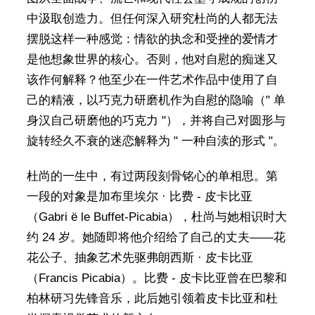
中汲取创造力。但任何深入研究杜尚的人都无法
摆脱这样一种感觉：情欲的执念和受挫的爱情才
是他想象世界的核心。否则，他对自慰的痴迷又
该作何解释？他至少在一件艺术作品中使用了自
己的精液，以巧克力研磨机作为自慰的隐喻（" 单
身汉自己研磨他的巧克力 "），并将自己对圆形与
旋转经久不衰的迷恋解释为 " 一种自渎的形式 "。
杜尚的一生中，有过两段刻骨铭心的单相思。第
一段的对象是加布里埃尔 · 比费 - 皮卡比亚
（Gabri ë le Buffet-Picabia），杜尚与她相识时大
约 24 岁。她随即将他介绍给了自己的丈夫——花
花公子、抽象艺术先驱弗朗西斯 · 皮卡比亚
（Francis Picabia）。比费 - 皮卡比亚曾在巴黎和
柏林研习先锋音乐，此后她引领着皮卡比亚和杜