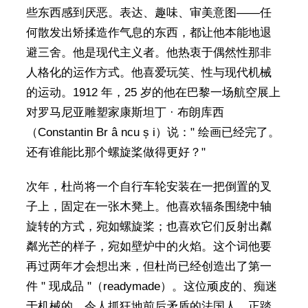
些东西感到厌恶。表达、趣味、审美意图——任
何散发出矫揉造作气息的东西，都让他本能地退
避三舍。他是现代主义者。他热衷于偶然性那非
人格化的运作方式。他喜爱玩笑、性与现代机械
的运动。1912 年，25 岁的他在巴黎一场航空展上
对罗马尼亚雕塑家康斯坦丁 · 布朗库西
（Constantin Br â ncu ș i）说：" 绘画已经完了。
还有谁能比那个螺旋桨做得更好？"
次年，杜尚将一个自行车轮安装在一把倒置的叉
子上，固定在一张木凳上。他喜欢辐条围绕中轴
旋转的方式，宛如螺旋桨；也喜欢它们反射出粼
粼光芒的样子，宛如壁炉中的火焰。这个词他要
再过两年才会想出来，但杜尚已经创造出了第一
件 " 现成品 "（readymade）。这位顽皮的、痴迷
于机械的、令人抓狂地前后矛盾的法国人，正踏