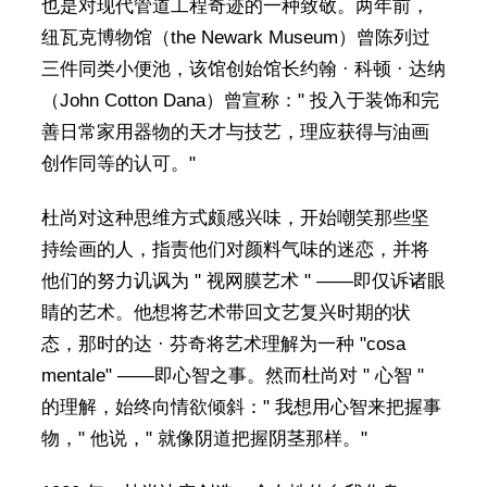
也是对现代管道工程奇迹的一种致敬。两年前，
纽瓦克博物馆（the Newark Museum）曾陈列过
三件同类小便池，该馆创始馆长约翰 · 科顿 · 达纳
（John Cotton Dana）曾宣称：" 投入于装饰和完
善日常家用器物的天才与技艺，理应获得与油画
创作同等的认可。"
杜尚对这种思维方式颇感兴味，开始嘲笑那些坚
持绘画的人，指责他们对颜料气味的迷恋，并将
他们的努力讥讽为 " 视网膜艺术 " ——即仅诉诸眼
睛的艺术。他想将艺术带回文艺复兴时期的状
态，那时的达 · 芬奇将艺术理解为一种 "cosa
mentale" ——即心智之事。然而杜尚对 " 心智 "
的理解，始终向情欲倾斜：" 我想用心智来把握事
物，" 他说，" 就像阴道把握阴茎那样。"