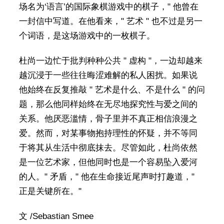
场名为‘语言’的国际象棋游戏中的棋子，" 他曾在
一封信中写道。在他看来，" 艺术 " 也不过是另一
个词语，是这场游戏中的一枚棋子。
杜尚一边忙于批判种种公共 " 虚构 "，一边却越来
越沉浸于一些往往晦涩难解的私人困扰。如果说
他始终在反复推敲 " 艺术是什么、不是什么 " 的问
题，那么他同样始终在无尽地探究性与爱之间的
关系。他厌恶滥情，骨子里并不真正相信浪漫之
爱。然而，对某事物抱持理性的怀疑，并不等同
于将其从生活中彻底抹去。尽管如此，杜尚依然
是一位艺术家，但他同时也是一个容易坠入爱河
的人。" 矛盾，" 他在生命接近尾声时打趣道，"
正是关键所在。"
文 /Sebastian Smee