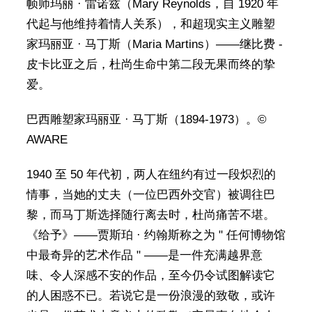
帧师玛丽 · 雷诺兹（Mary Reynolds，自 1920 年
代起与他维持着情人关系），和超现实主义雕塑
家玛丽亚 · 马丁斯（Maria Martins）——继比费 -
皮卡比亚之后，杜尚生命中第二段无果而终的挚
爱。
巴西雕塑家玛丽亚 · 马丁斯（1894-1973）。©
AWARE
1940 至 50 年代初，两人在纽约有过一段炽烈的
情事，当她的丈夫（一位巴西外交官）被调往巴
黎，而马丁斯选择随行离去时，杜尚痛苦不堪。
《给予》——贾斯珀 · 约翰斯称之为 " 任何博物馆
中最奇异的艺术作品 " ——是一件充满越界意
味、令人深感不安的作品，至今仍令试图解读它
的人困惑不已。若说它是一份浪漫的致敬，或许