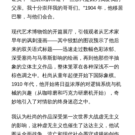
父亲。我十分崇拜我的哥哥们。"1904 年，他移居
巴黎，与他们会合。
现代艺术博物馆的开篇展厅，引领观者从艺术家
早年的讽刺漫画——其中狡黠的图说预示了他后
来的双关语式标题——迅速走过数幅色彩浓郁、
深受塞尚与马蒂斯影响的绘画，再到他那些半抽
象的立体主义作品，整体笼罩在各种深浅不一的
棕色调之中。杜尚从童年起便开始下国际象棋。
1910 年代，他开始将日益浓厚的对逻辑系统与机
械的兴趣（从咖啡磨和巧克力研磨机开始），奇
妙地引入了对情欲的终身迷恋之中。
我认为杜尚的作品深受第一次世界大战虚无主义
的影响，这种虚无主义也催生了达达主义，他试
图从全面战争、流亡和现代社会墨守成规的创伤