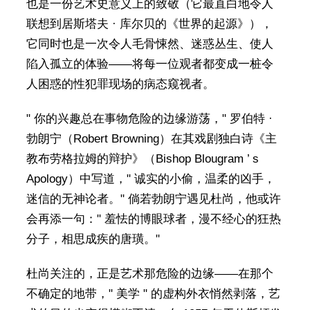
也是一份艺术史意义上的致敬（它最直白地令人
联想到居斯塔夫 · 库尔贝的《世界的起源》），
它同时也是一次令人毛骨悚然、迷惑丛生、使人
陷入孤立的体验——将每一位观者都变成一桩令
人困惑的性犯罪现场的病态窥视者。
" 你的兴趣总在事物危险的边缘游荡，" 罗伯特 ·
勃朗宁（Robert Browning）在其戏剧独白诗《主
教布劳格拉姆的辩护》（Bishop Blougram ’ s
Apology）中写道，" 诚实的小偷，温柔的凶手，
迷信的无神论者。" 倘若勃朗宁遇见杜尚，他或许
会再添一句：" 羞怯的博眼球者，漫不经心的狂热
分子，相思成疾的唐璜。"
杜尚关注的，正是艺术那危险的边缘——在那个
不确定的地带，" 美学 " 的虚构外衣悄然剥落，艺