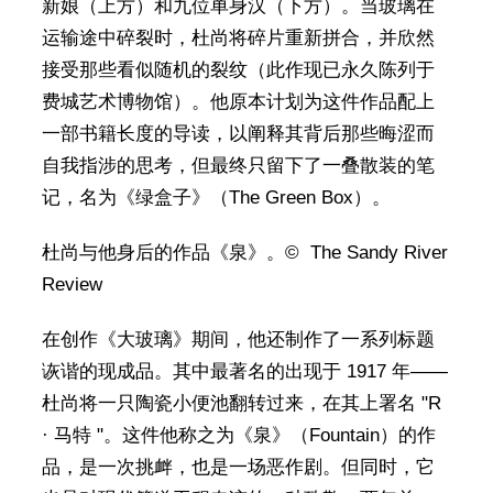
新娘（上方）和九位单身汉（下方）。当玻璃在
运输途中碎裂时，杜尚将碎片重新拼合，并欣然
接受那些看似随机的裂纹（此作现已永久陈列于
费城艺术博物馆）。他原本计划为这件作品配上
一部书籍长度的导读，以阐释其背后那些晦涩而
自我指涉的思考，但最终只留下了一叠散装的笔
记，名为《绿盒子》（The Green Box）。
杜尚与他身后的作品《泉》。© The Sandy River
Review
在创作《大玻璃》期间，他还制作了一系列标题
诙谐的现成品。其中最著名的出现于 1917 年——
杜尚将一只陶瓷小便池翻转过来，在其上署名 "R
· 马特 "。这件他称之为《泉》（Fountain）的作
品，是一次挑衅，也是一场恶作剧。但同时，它