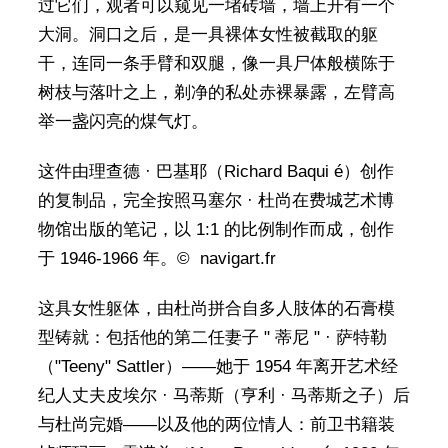
过它们，观者可以窥见一堵砖墙，墙上开有一个
大洞。洞口之后，是一具裸体女性被截取的躯
干，连同一条手臂和双腿，像一具尸体般横陈于
树枝与落叶之上，剃净的私处赤裸暴露，左臂高
举一盏闪亮的煤气灯。
这件由理查德 · 巴基耶（Richard Baqui é）创作
的复制品，完全按照马塞尔 · 杜尚在费城艺术博
物馆出版的笔记，以 1:1 的比例制作而成，创作
于 1946-1966 年。© navigart.fr
这具女性躯体，由杜尚拼合自多人肢体的石膏模
型铸就：包括他的第二任妻子 " 蒂尼 " · 萨特勒
（"Teeny" Sattler）——她于 1954 年离开艺术经
纪人丈夫皮埃尔 · 马蒂斯（亨利 · 马蒂斯之子）后
与杜尚完婚——以及他的两位情人：前卫书籍装