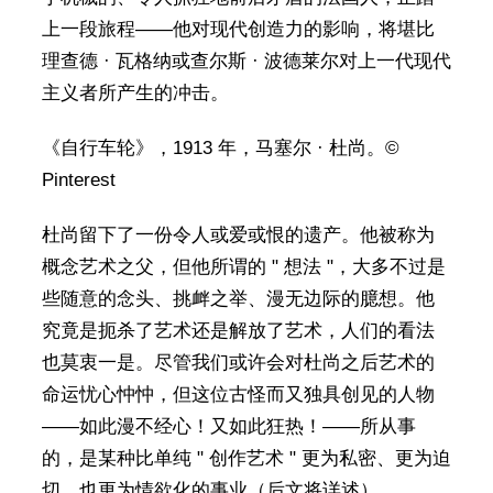
上一段旅程——他对现代创造力的影响，将堪比
理查德 · 瓦格纳或查尔斯 · 波德莱尔对上一代现代
主义者所产生的冲击。
《自行车轮》，1913 年，马塞尔 · 杜尚。©
Pinterest
杜尚留下了一份令人或爱或恨的遗产。他被称为
概念艺术之父，但他所谓的 " 想法 "，大多不过是
些随意的念头、挑衅之举、漫无边际的臆想。他
究竟是扼杀了艺术还是解放了艺术，人们的看法
也莫衷一是。尽管我们或许会对杜尚之后艺术的
命运忧心忡忡，但这位古怪而又独具创见的人物
——如此漫不经心！又如此狂热！——所从事
的，是某种比单纯 " 创作艺术 " 更为私密、更为迫
切、也更为情欲化的事业（后文将详述）。