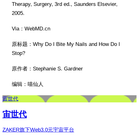
Therapy, Surgery, 3rd ed., Saunders Elsevier,
2005.
Via：WebMD.cn
原标题：Why Do I Bite My Nails and How Do I
Stop?
原作者：Stephanie S. Gardner
编辑：喵仙人
宙世代
宙世代
ZAKER旗下Web3.0元宇宙平台