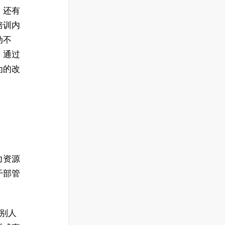
，还有
培训内
动不
：通过
为的改
力资源
干部管
识别人