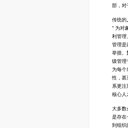
部，对
传统的
" 为
利管理
管理是
举措。
级管理
为每个
性，甚
系更注
核心人
大多数
是存在
到组织