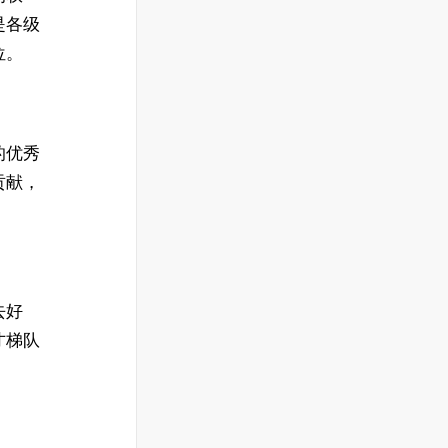
是各级
位。
的优秀
贡献，
去好
才梯队