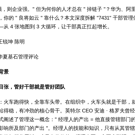
部强，则企业强。" 但为何你的人才总在 " 掉链子 "？华为、阿
你的 " 良将如云 " 靠什么？本文深度拆解 "7431" 干部管
—从 4 张地图到 3 大循环，让干部真正扛起增长。
 王锐坤 陈明
| 华夏基石管理评论
背景
纲举目张，管好干部就是管好团队
：火车跑得快，全靠车头带。在组织中，火车头就是干部，
站得稳，有冲劲的核心骨干。英特尔 CEO 安迪 · 格罗夫曾
式阐述了管理这一概念：" 经理人的产出 = 他直接管辖部门的
影响所及部门的产出 "。经理人的技能和知识，只有从其管