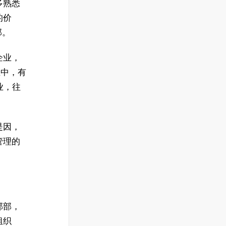
多熟悉
的价
部。
企业，
业中，有
业，往
是因，
管理的
部部，
组织