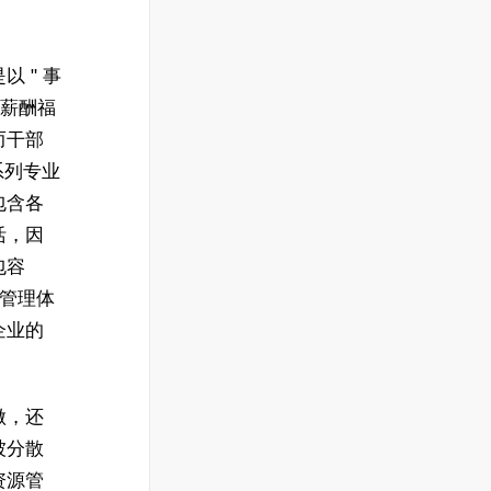
 " 事
、薪酬福
而干部
系列专业
包含各
活，因
包容
源管理体
企业的
做，还
被分散
资源管