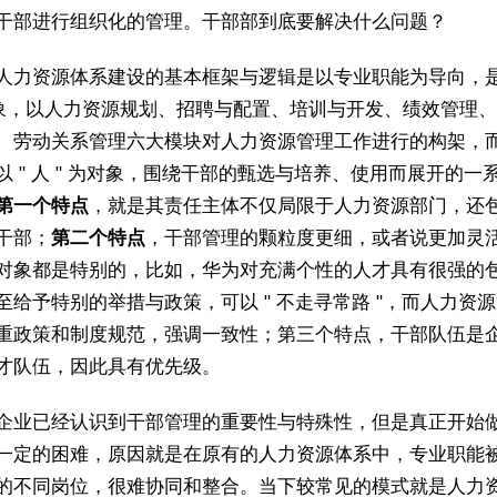
干部进行组织化的管理。干部部到底要解决什么问题？
人力资源体系建设的基本框架与逻辑是以专业职能为导向，是以
对象，以人力资源规划、招聘与配置、培训与开发、绩效管理
、劳动关系管理六大模块对人力资源管理工作进行的构架，
以 " 人 " 为对象，围绕干部的甄选与培养、使用而展开的一
第一个特点
，就是其责任主体不仅局限于人力资源部门，还
干部；
第二个特点
，干部管理的颗粒度更细，或者说更加灵
对象都是特别的，比如，华为对充满个性的人才具有很强的
至给予特别的举措与政策，可以 " 不走寻常路 "，而人力资
重政策和制度规范，强调一致性；第三个特点，干部队伍是
才队伍，因此具有优先级。
企业已经认识到干部管理的重要性与特殊性，但是真正开始
一定的困难，原因就是在原有的人力资源体系中，专业职能
的不同岗位，很难协同和整合。当下较常见的模式就是人力