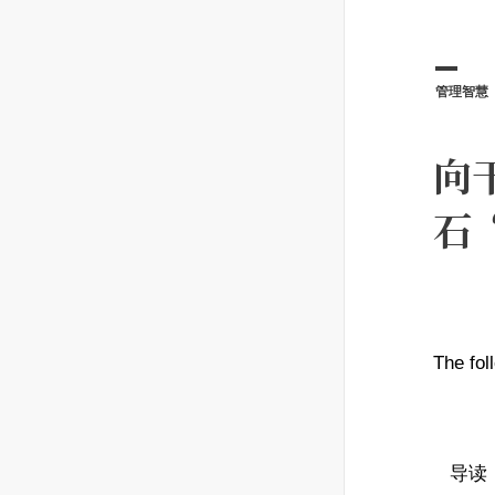
管理智慧
向
石
The f
导