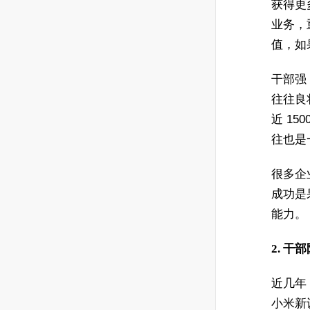
获得更
业务，
值，如
干部强
往往良
近 15
往也是
很多企
成功是
能力。
2. 
近几年
小米新