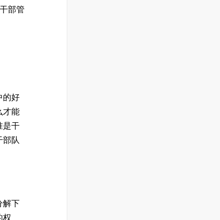
将干部管
中的好
么才能
准是干
干部队
分解下
的权