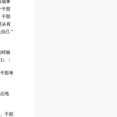
拆成事
个干部
，干部
调要从有
自己 "
的经验
 1）：
、干部考
盘点地
环、干部