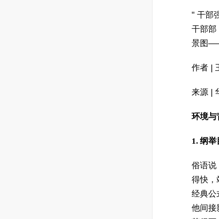
" 干
干部部，
景图—
作者 |
来源 
环境与
1. 
俗语说
得快，
经典公
他间接