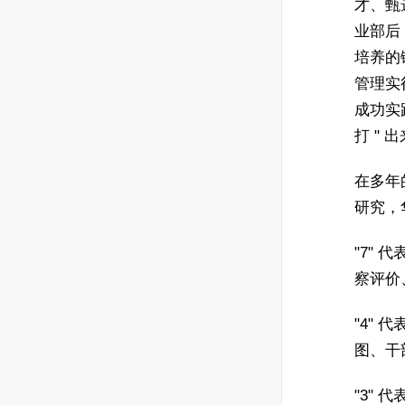
才、甄
业部后
培养的
管理实行
成功实
打 " 
在多年
研究，
"7"
察评价
"4"
图、干
"3"