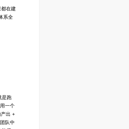
里都在建
理体系全
就是跑
经用一个
产出 +
辖团队中