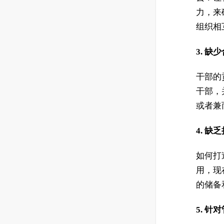
力，来
组织相
3. 
干部的
干部，
或者兼
4. 
如何打
用，现
的储备
5. 