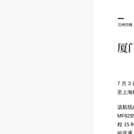
兰州日报
厦
7 月 
至上海
该航线由
MF82
程 15
的开通