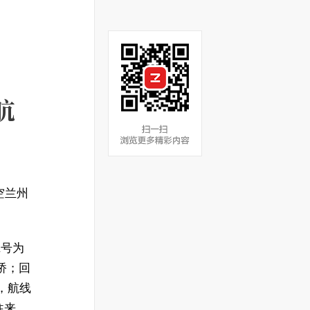
航
空兰州
班号为
虹桥；回
示，航线
往来、