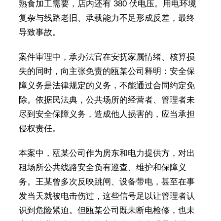
熟食加工需要，店内还有 380 伏电压。用电环境
复杂与线路老旧、承载能力不足形成反差，最终
导致事故。
案件审理中，承办法官在安抚家属情绪、核算损
失的同时，向主张免责的瓯某公司释明：安全保
障义务是法律规定的义务，不能通过合同约定免
除。依据民法典，公共场所的经营者、管理者未
尽到安全保障义务，造成他人损害的，应当承担
侵权责任。
本案中，瓯某公司作为房东和电力提供方，对出
租场所公共线路安全负有巡查、维护和保障义
务。王某曾多次反映跳闸、设备带电，甚至在事
发当天就被电击伤过，这些信号足以让管理者认
识到危险紧迫。但瓯某公司既未断电检修，也未